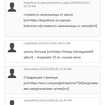
Kapelnica ot zapoya kolomna_ngsa
2024/09/10/(火)
05:34 AM
стоимость капельницы от запоя
[url=https://kapelnica-ot-zapoya-
kolomna.ru]стоимость капельницы от запоя[/url]
.
LesterWak
2024/11/14/(木) 09:51 AM
узнать больше [url=https://meqa.fo]megaweb9
at[/url] – megaweb 10 at, ссылка мега
Kevinunlob
2024/12/05/(木) 11:26 AM
Следующая страница
[url=https://exci.ru/eyesight/vazhno/734/]подтяжка
век хирургическим путем[/url]
JamesPrAlt
2024/12/05/(木) 02:40 PM