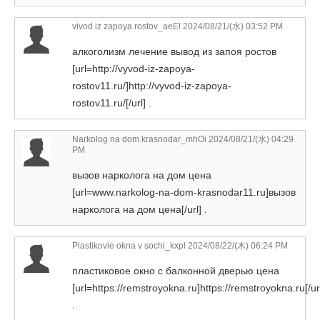
vivod iz zapoya rostov_aeEl
2024/08/21/(水) 03:52 PM
алкоголизм лечение вывод из запоя ростов
[url=http://vyvod-iz-zapoya-
rostov11.ru/]http://vyvod-iz-zapoya-
rostov11.ru/[/url] .
Narkolog na dom krasnodar_mhOi
2024/08/21/(水) 04:29
PM
вызов нарколога на дом цена
[url=www.narkolog-na-dom-krasnodar11.ru]вызов
нарколога на дом цена[/url] .
Plastikovie okna v sochi_kxpl
2024/08/22/(木) 06:24 PM
пластиковое окно с балконной дверью цена
[url=https://remstroyokna.ru]https://remstroyokna.ru[/ur
.