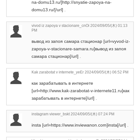
na-domu13.ru/]http://snyatie-zapoya-na-
domu13.ru/[/url] .
vivod iz zapoya v stacionare_cnOi
2024/09/05/(木) 01:13
PM
вывод из запоя самара стационар [url=vyvod-iz-
zapoya-v-stacionare-samara.ru]вывод из запоя
самара стационар[/url] .
Kak zarabotat v internete_yeEr
2024/09/05/(木) 06:52 PM
как зарабатывать в интернете
[url=http://www.kak-zarabotat-v-internete11.ru]как
зарабатывать в интернете[/url] .
instagram viewer_bskt
2024/09/05/(木) 07:24 PM
insta [url=https://www.inviewanon.com]insta[/url] .