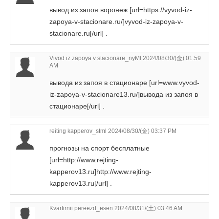
вывод из запоя воронеж [url=https://vyvod-iz-
zapoya-v-stacionare.ru/]vyvod-iz-zapoya-v-
stacionare.ru[/url] .
Vivod iz zapoya v stacionare_nyMl
2024/08/30/(金) 01:59
AM
вывода из запоя в стационаре [url=www.vyvod-
iz-zapoya-v-stacionare13.ru/]вывода из запоя в
стационаре[/url] .
reiting kapperov_stml
2024/08/30/(金) 03:37 PM
прогнозы на спорт бесплатные
[url=http://www.rejting-
kapperov13.ru]http://www.rejting-
kapperov13.ru[/url] .
Kvartirnii pereezd_esen
2024/08/31/(土) 03:46 AM