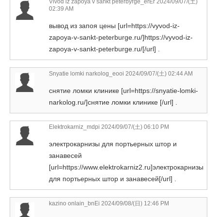
Vivod iz zapoya v sankt peterbyrge_erEr
2024/09/07/(土)
02:39 AM
вывод из запоя цены [url=https://vyvod-iz-
zapoya-v-sankt-peterburge.ru/]https://vyvod-iz-
zapoya-v-sankt-peterburge.ru/[/url] .
Snyatie lomki narkolog_eooi
2024/09/07/(土) 02:44 AM
снятие ломки клинике [url=https://snyatie-lomki-
narkolog.ru/]снятие ломки клинике [/url] .
Elektrokarniz_mdpi
2024/09/07/(土) 06:10 PM
электрокарнизы для портьерных штор и
занавесей
[url=https://www.elektrokarniz2.ru]электрокарнизы
для портьерных штор и занавесей[/url] .
kazino onlain_bnEi
2024/09/08/(日) 12:46 PM