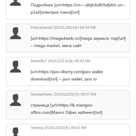
Подробнее [url=https://xn—-jtbjfcbdfr0afji4m.xn--
p1ai/]электрик томск[/url]
PatrickSwold
2024/12/05/(木) 09:34 PM
[url=https://mega4web.cc/]mega зеркало тор[/url]
– mega market, мега сайт
DarrellfuT
2024/12/13/(金) 08:43 AM
[url=https://jaxx-liberty.com]jaxx wallet
download[/url] – jaxx wallet, jaxx io
GeorgeHeinc
2024/12/23/(月) 09:57 PM
страница [url=https://lk.mangoo-
office.com]Манго Офис кабинет[/url]
Terryrig
2024/12/26/(木) 09:42 AM