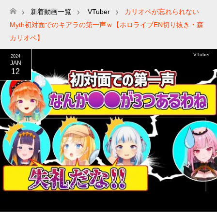
新着動画一覧
VTuber
カリオペが忘れられない
ホーム
Myth初対面でのキアラの第一声ｗ【ホロライブEN切り抜き・森
カリオペ】
VTuber
2024
JAN
12