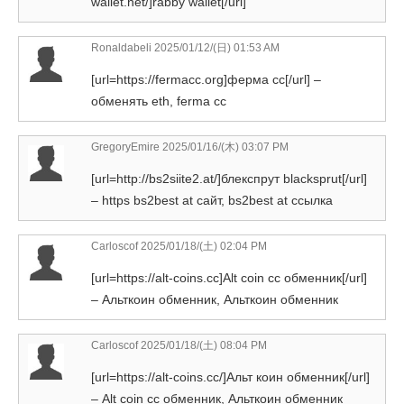
wallet.net/]rabby wallet[/url]
Ronaldabeli
2025/01/12/(日) 01:53 AM
[url=https://fermacc.org]ферма сс[/url] –
обменять eth, ferma cc
GregoryEmire
2025/01/16/(木) 03:07 PM
[url=http://bs2siite2.at/]блекспрут blacksprut[/url]
– https bs2best at сайт, bs2best at ссылка
Carloscof
2025/01/18/(土) 02:04 PM
[url=https://alt-coins.cc]Alt coin cc обменник[/url]
– Альткоин обменник, Альткоин обменник
Carloscof
2025/01/18/(土) 08:04 PM
[url=https://alt-coins.cc/]Альт коин обменник[/url]
– Alt coin cc обменник, Альткоин обменник