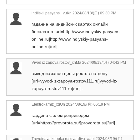
indiiskii pasyans _vuKn
2024/08/18/(日) 09:30 PM
гадание на индийских картах онлайн
бесплатно [url=http://www.indiyskiy-pasyans-
online.ru]http://www.indiyskiy-pasyans-
online.ru[/url] .
Vivod iz zapoya rostov_xnMa
2024/08/19/(月) 04:42 PM
вывод из запоя цены ростов-на-дону
[url=vyvod-iz-zapoya-rostov111.ru]vyvod-iz-
zapoya-rostov111.ru[/url] .
Elektrokarniz_xgOn
2024/08/19/(月) 06:19 PM
гардина с электроприводом
[url=https://provorota.su/]provorota.su[/url] .
Trevojnaya knopka rosgvardiya_aaoi
2024/08/19/(月)