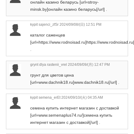
онлайн казино беларусь [url=stroy-
minsk.by]онлайн казино беларусь[/url] .
kypit sajenci_zfSr
2024/09/08/(日) 12:51 PM
каталог саженцев
[url=https://www.rodnoisad.ru]https://www.rodnoisad.ru[
.
grynt dlya rastenii_vrel
2024/09/09/(月) 12:47 PM
грунт для цветов цена
[url=www.dachnik18.ru]www.dachnik18.ru[/url] .
kypit semena_erEt
2024/09/10/(火) 04:35 AM
семена купить интернет магазин с доставкой
[url=www.semenaplus74.ru/]семена купить
интернет магазин с доставкой[/url] .