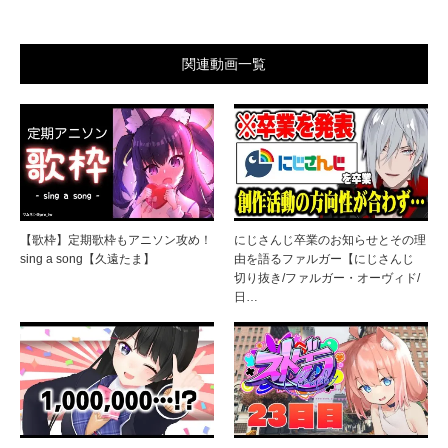
関連動画一覧
【歌枠】定期歌枠もアニソン攻め！
にじさんじ卒業のお知らせとその理
sing a song【久遠たま】
由を語るファルガー【にじさんじ
切り抜き/ファルガー・オーヴィド/
日…