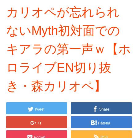
カリオペが忘れられ
ないMyth初対面での
キアラの第一声ｗ【ホ
ロライブEN切り抜
き・森カリオペ】
Tweet
Share
+1
Hatena
Pocket
RSS