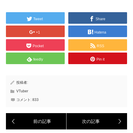
Tweet
Share
+1
Hatena
Pocket
RSS
feedly
Pin it
投稿者:
VTuber
コメント:
833