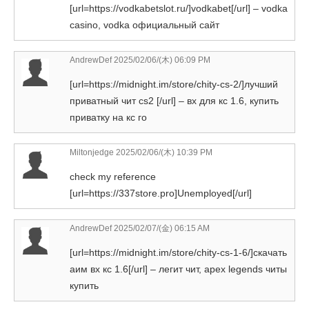
[url=https://vodkabetslot.ru/]vodkabet[/url] – vodka
casino, vodka официальный сайт
AndrewDef
2025/02/06/(木) 06:09 PM
[url=https://midnight.im/store/chity-cs-2/]лучший
приватный чит cs2 [/url] – вх для кс 1.6, купить
приватку на кс го
Miltonjedge
2025/02/06/(木) 10:39 PM
check my reference
[url=https://337store.pro]Unemployed[/url]
AndrewDef
2025/02/07/(金) 06:15 AM
[url=https://midnight.im/store/chity-cs-1-6/]скачать
аим вх кс 1.6[/url] – легит чит, apex legends читы
купить