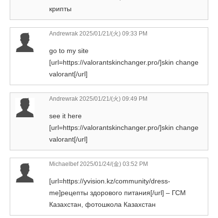
крипты
Andrewrak
2025/01/21/(火) 09:33 PM
go to my site
[url=https://valorantskinchanger.pro/]skin change
valorant[/url]
Andrewrak
2025/01/21/(火) 09:49 PM
see it here
[url=https://valorantskinchanger.pro/]skin change
valorant[/url]
Michaelbef
2025/01/24/(金) 03:52 PM
[url=https://yvision.kz/community/dress-
me]рецепты здорового питания[/url] – ГСМ
Казахстан, фотошкола Казахстан