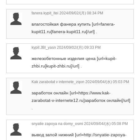
fanera kypit_ltei
2024/09/02/(月) 08:34 PM
влагостойкая фанера купить [url=fanera-
kupit11.ru]fanera-kupit11.ru[/url] .
kypit JBI_yasn
2024/09/02/(月) 09:33 PM
железобетонные изделия цена [url=kupit-
zhbi.ru]kupit-zhbi.ru[/url] .
Kak zarabotat v internete_zqon
2024/09/04/(水) 05:03 PM
заработок онлайн [url=https://www.kak-
zarabotat-v-internete12.ru]заработок онлайн[/url]
.
snyatie zapoya na domy_osmi
2024/09/04/(水) 05:08 PM
вывод запой нижний [url=http://snyatie-zapoya-