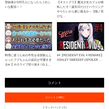
登録者が100万人になったらうれし
【＃ストグラ】魔法少女カフェが移
いな配信！！
転したぞ！誕生日だけどハウジング
やりたいから家に籠るか～【猫ノ宮
ひな…
料理に使うための牛乳を全部飲んじ
#4【RESIDENT EVIL 4 REMAKE】
ゃったフブちゃんの反応が可愛すぎ
ASHLEY SWEEEEP (SPOILER …
るw【 ホロライブ切り抜き / 白上…
コメント
コメント ( 488 )
トラックバック ( 0 )