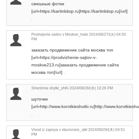
смешные фотки
[url=https://kartinkitop.ru]https://kartinkitop.ru[/url]
.
Prodvijenie saitov v Moskve_hwki
2024/08/27/(火) 04:50
PM
заказать продвижение сайта москва топ
[url=https://prodvizhenie-sajtov-v-
moskve213.ru]заказать продвижение сайта
москва топ[/url] .
Smeshnie shytki_yhKi
2024/08/28/(水) 10:26 PM
шуточки
[url=http://www.korotkieshutki.ru]http://www.korotkieshutk
.
Vivod iz zapoya v stacionare_vjkt
2024/08/29/(木) 04:51
PM