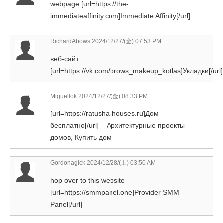
webpage [url=https://the-
immediateaffinity.com]Immediate Affinity[/url]
RichardAbows
2024/12/27/(金) 07:53 PM
веб-сайт
[url=https://vk.com/brows_makeup_kotlas]Укладки[/url]
Miguellok
2024/12/27/(金) 08:33 PM
[url=https://ratusha-houses.ru]Дом
бесплатно[/url] – Архитектурные проекты
домов, Купить дом
Gordonagick
2024/12/28/(土) 03:50 AM
hop over to this website
[url=https://smmpanel.one]Provider SMM
Panel[/url]