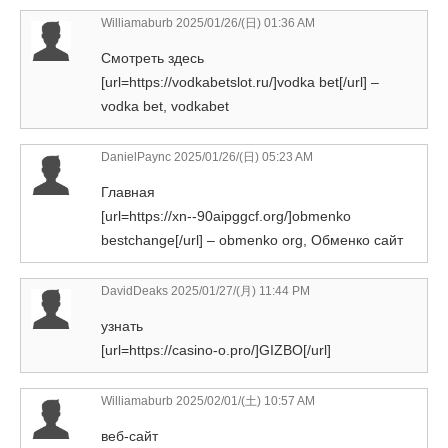
Williamaburb
2025/01/26/(日) 01:36 AM
Смотреть здесь
[url=https://vodkabetslot.ru/]vodka bet[/url] –
vodka bet, vodkabet
DanielPaync
2025/01/26/(日) 05:23 AM
Главная
[url=https://xn--90aipggcf.org/]obmenko
bestchange[/url] – obmenko org, Обменко сайт
DavidDeaks
2025/01/27/(月) 11:44 PM
узнать
[url=https://casino-o.pro/]GIZBO[/url]
Williamaburb
2025/02/01/(土) 10:57 AM
веб-сайт