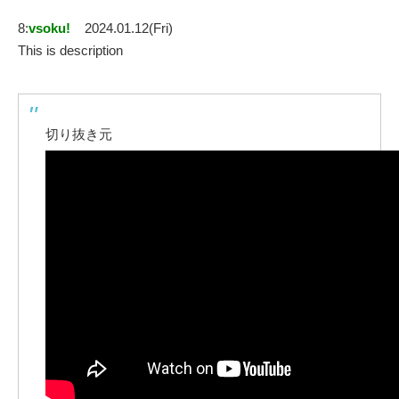
8:
vsoku!
2024.01.12(Fri)
This is description
切り抜き元