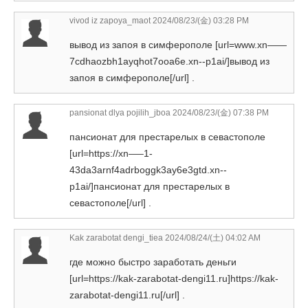
vivod iz zapoya_maot
2024/08/23/(金) 03:28 PM
вывод из запоя в симферополе [url=www.xn——
7cdhaozbh1ayqhot7ooa6e.xn--p1ai/]вывод из
запоя в симферополе[/url] .
pansionat dlya pojilih_jboa
2024/08/23/(金) 07:38 PM
пансионат для престарелых в севастополе
[url=https://xn—–1-
43da3arnf4adrboggk3ay6e3gtd.xn--
p1ai/]пансионат для престарелых в
севастополе[/url] .
Kak zarabotat dengi_tiea
2024/08/24/(土) 04:02 AM
где можно быстро заработать деньги
[url=https://kak-zarabotat-dengi11.ru]https://kak-
zarabotat-dengi11.ru[/url] .