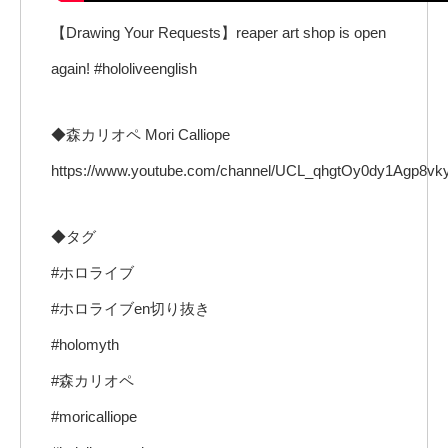
【Drawing Your Requests】reaper art shop is open
again! #hololiveenglish
◆森カリオペ Mori Calliope
https://www.youtube.com/channel/UCL_qhgtOy0dy1Agp8v
◆タグ
#ホロライブ
#ホロライブen切り抜き
#holomyth
#森カリオペ
#moricalliope