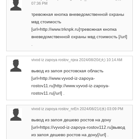
07:36 PM
тревожная кнопка вневедомственной охраны
мвд стоимость
[url=http://www.trknpk.ru]тревожная кнопка
вневедомственной охраны мвд стоимость [/url]
.
vivod iz zapoya rostov_njea
2024/08/20/(火) 10:14 AM
вывод из запоя ростовская область
[url=http://www.vyvod-iz-zapoya-
rostov11.ru]http://www.vyvod-iz-zapoya-
rostov11.ru[/url] .
vivod iz zapoya rostov_nrEn
2024/08/21/(水) 03:09 PM
вывод из запоя дешево ростов на дону
[url=https://vyvod-iz-zapoya-rostov112.ru]вывод
из запоя дешево ростов на дону[/url] .