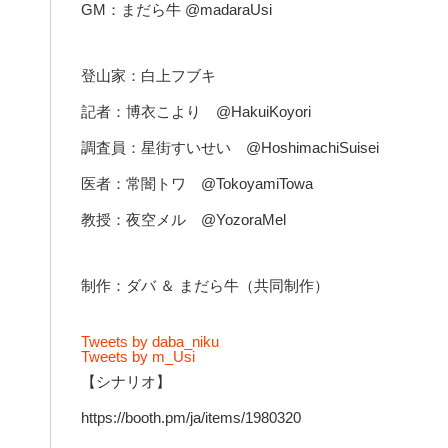
GM：まだら牛 @madaraUsi
登山家：白上フブキ
記者：博衣こより @HakuiKoyori
調査員：星街すいせい @HoshimachiSuisei
医者：常闇トワ @TokoyamiTowa
教授：夜空メル @YozoraMel
制作：ダバ ＆ まだら牛（共同制作）
Tweets by daba_niku
Tweets by m_Usi
【シナリオ】
https://booth.pm/ja/items/1980320