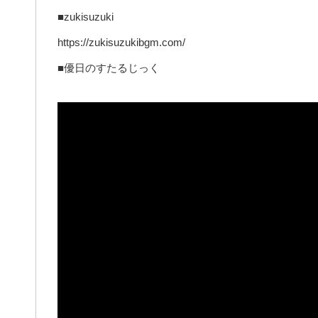
■zukisuzuki
https://zukisuzukibgm.com/
■優日のすたるじっく