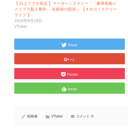
【 白上フブキ視点 】マーダーミステリー『「豪華客船イ
クリプス殺人事件」-名探偵の競演-』【＃ホロミステリー
ライブ 】
2024年8月29日
VTuber
Tweet
+1
Pocket
feedly
投稿者:
VTuber
コメント:
0