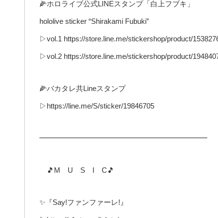
🌽ホロライブ公式LINEスタンプ「白上フブキ」
hololive sticker “Shirakami Fubuki”
▷vol.1 https://store.line.me/stickershop/product/153827
▷vol.2 https://store.line.me/stickershop/product/194840
🌽バカタレ共Lineスタンプ
▷https://line.me/S/sticker/19846705
━━━━━━━━━━━━━━━━━━━━━━━
🎵M U S I C🎵
✨『Say!ファンファーレ!』