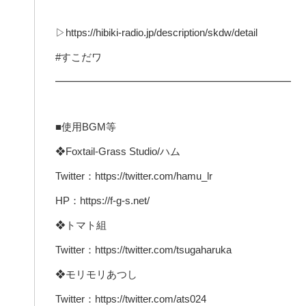
▷https://hibiki-radio.jp/description/skdw/detail
#すこだワ
━━━━━━━━━━━━━━━━━━━━━━━
■使用BGM等
❖Foxtail-Grass Studio/ハム
Twitter：https://twitter.com/hamu_lr
HP：https://f-g-s.net/
❖トマト組
Twitter：https://twitter.com/tsugaharuka
❖モリモリあつし
Twitter：https://twitter.com/ats024