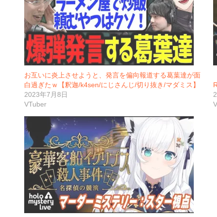
お互いに炎上させようと、発言を偏向報道する葛葉達が面
白過ぎたｗ【釈迦/k4sen/にじさんじ/切り抜き/マダミス】
2023年7月8日
VTuber
V