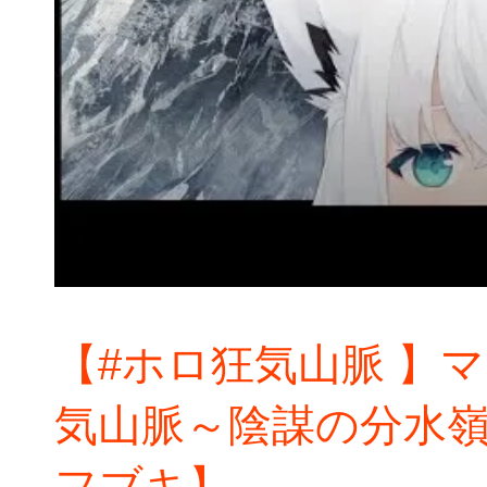
【#ホロ狂気山脈 】
気山脈～陰謀の分水嶺
フブキ】