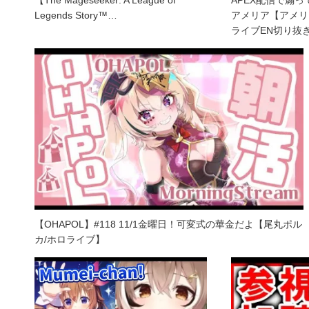
【The Mageseeker: A League of
APEX配信で煽
Legends Story™…
アメリア【アメリ
ライブEN切り抜
【OHAPOL】#118 11/1金曜日！可変式の華金だよ【尾丸ポル
カ/ホロライブ】