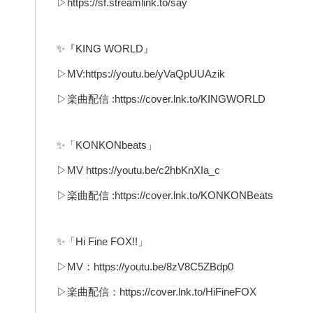
▷https://sf.streamlink.to/say
✨『KING WORLD』
▷MV:https://youtu.be/yVaQpUUAzik
▷楽曲配信 :https://cover.lnk.to/KINGWORLD
✨「KONKONbeats」
▷MV https://youtu.be/c2hbKnXIa_c
▷楽曲配信 :https://cover.lnk.to/KONKONBeats
✨「Hi Fine FOX!!」
▷MV：https://youtu.be/8zV8C5ZBdp0
▷楽曲配信：https://cover.lnk.to/HiFineFOX