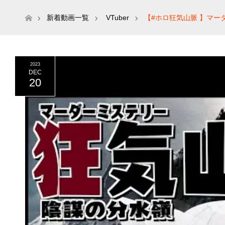
ホーム
新着動画一覧
VTuber
【#ホロ狂気山脈 】マー
2023
DEC
20