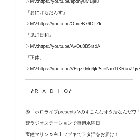
▷MV:https://youtu.be/epdhy8MBje8
『おにけもだんす』
▷MV:https://youtu.be/OpveB76DTZk
『鬼灯日和』
▷MV:https://youtu.be/AvOu9B5rsdA
『正体』
▷MV:https://youtu.be/VFigzkMu4jk?si=Nx7DXRuoZ1j
━━━━━━━━━━━━━━━━━━━━━━━
🎵R A D I O🎵
🎁「ホロライブpresents Vのすこんなオタ活なんだワ
響ラジオステーションで毎週水曜日
宝鐘マリン＆白上フブキでヲタ活をお届け！