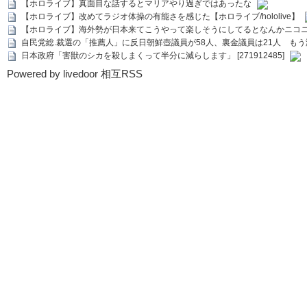
【ホロライブ】真面目な話するとマリアやり過ぎではあったな
【ホロライブ】改めてラジオ体操の有能さを感じた【ホロライブ/hololive】
【ホロライブ】海外勢が日本来てこうやって楽しそうにしてるとなんかニコ
自民党総.裁選の「推薦人」に反日朝鮮壺議員が58人、裏金議員は21人 もう滅茶苦茶
日本政府「害獣のシカを殺しまくって半分に減らします」 [271912485]
Powered by livedoor 相互RSS