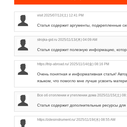
visit
2025/07/12/(土) 12:41 PM
Статья содержит аргументы, подкрепленные с
strojka-gid.ru
2025/11/13/(木) 04:09 AM
Статья содержит полезную информацию, котор
https://trip-abroad.ru/
2025/11/14/(金) 08:16 PM
Очень понятная и информативная статья! Авт
языком, что помогло мне лучше усвоить матери
Все об отоплении и утеплении дома
2025/11/15/(土) 08
Статья содержит дополнительные ресурсы для те
https://zdesinstrument.ru/
2025/11/19/(水) 08:55 AM