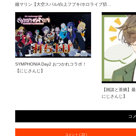
鐘マリン【大空スバル/白上フブキ/ホロライブ切…
SYMPHONIA Day2 おつかれコラボ！
【にじさんじ】
【雑談と茶摘】最
にじさんじ】
コ
コメント ( 22 )