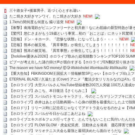
三十路女子×後輩男子、近づく心とすれ違い
たこ焼き大好きマンワイ、たこ焼きが大好き
NEW!
1.7kmの間何度も何度も 煽り追突
NEW!
【衝撃】南海電鉄がピニンファリーナと初共創！なにわ筋線の新型特急が凄
【驚愕】悠仁さまがもう19歳という事実…初の「おことば」にネット民驚嘆
【悲報】ドン・キホーテ、『悲惨な状態』になってしまう・・・・
NEW!
【悲報】熊本の被災地、『異常事態』が発生してしまう！！！！！！！！
NE
【悲報】熊本の被災地、『異常事態』が発生してしまう！！！！！！！！
NE
【hololive/夏休み2026】ホロライブ歌みた総視聴数ランキングTOP100 SUMMER SPECI
ビブーが考え出した謎の掛け声が面白すぎる【ホロライブEN翻訳切り抜き/古
The reason we have NO money! 🤯🥲 #tokiohotel #tomkaulitz #billkaulitz
【重大告知】FBKINGDOM王国拡大！情報解禁SPじゃい【ホロライブ/白上
ETERNAL BLAZE / 久遠たま (Cover) アニメ『魔法少女リリカルなのはA's』
【ホロライブ】大空スバルさんYouTube登録者数200万人突破 100万人達成
【ホロライブ】みこち、本日復活【さくらみこ】
【ホロライブ】スバルのトモコレキャラクリ、今のところマリンフブキに次ぐ
【ホロライブ】赤井はあとが活動再開へ！心身の状態を最優先にした上で段
【ホロドリ】リリース時に記念石じゃなくてアドトラ走らせるのかよｗ【Vtub
【ホロライブ】スバルが今日からぽこあだよね
ホロライブエキスポ＆フェス行ってきて、とんでもないことに気付いたんだ
【ホロライブ】FLOW GLOW・虎金妃笑虎、活動休止を発表 適応障害で療
【ホロライブ】マリオテニス大会も最強と最弱決めたら面白そうだな