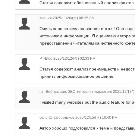
Статья содержит обоснованный анализ фактов и
знания
2025/11/26/(水) 08:35 AM
Очень хорошо исследованная статья! Она сод
источником информации. Я оцениваю автора за
предоставлении читателям качественного конте
PT-Blog
2025/12/12/(金) 02:33 PM
Статья содержит анализ преимуществ и недос
принять информированное решение.
ru - Веб-дизайн, SEO, интернет-маркетинг
2025/12/13/(
I visited many websites but the audio feature for a
село Славгородское
2025/12/15/(月) 10:40 PM
Автор хорошо подготовился к теме и представ