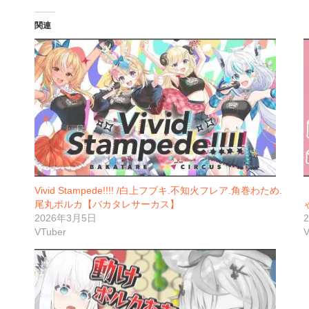
関連
Vivid Stampede!!!! /白上フブキ.不知火フレア.角巻わため.
尾丸ポルカ【バカタレサーカス】
2026年3月5日
VTuber
V