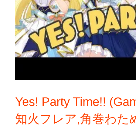
Yes! Party Time!! 
知火フレア,角巻わため,