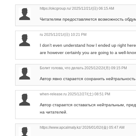
https://okcgroup.ru/
2025/12/21/(日) 06:15 AM
Читателям предоставляется возможность обдум
ru
2025/12/21/(日) 10:21 PM
I don’t even understand how I ended up right here
are however certainly you are going to a well-kno
Болит голова, что делать
2025/12/22/(月) 09:15 PM
Автор явно старается сохранить нейтральность
when-release.ru
2025/12/27/(土) 08:51 PM
Автор старается оставаться нейтральным, пр
на читателей.
https://www.apcalmaty.kz/
2026/01/02/(金) 05:47 AM