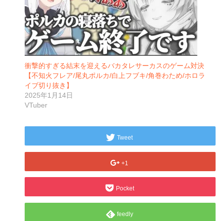
衝撃的すぎる結末を迎えるバカタレサーカスのゲーム対決
【不知火フレア/尾丸ポルカ/白上フブキ/角巻わため/ホロラ
イブ切り抜き】
2025年1月14日
VTuber
Tweet
+1
Pocket
feedly