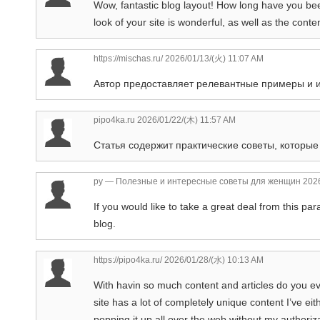
Wow, fantastic blog layout! How long have you be
look of your site is wonderful, as well as the conte
https://mischas.ru/
2026/01/13/(火) 11:07 AM
Автор предоставляет релевантные примеры и 
pipo4ka.ru
2026/01/22/(木) 11:57 AM
Статья содержит практические советы, которы
ру — Полезные и интересные советы для женщин
2026
If you would like to take a great deal from this p
blog.
https://pipo4ka.ru/
2026/01/28/(水) 10:13 AM
With havin so much content and articles do you eve
site has a lot of completely unique content I’ve eith
popping it up all over the web without my authori