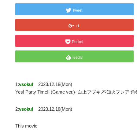
Tweet
+1
Pocket
feedly
1:
vsoku!
2023.12.18(Mon)
Yes! Party Time!! (Game ver.)- 白上フブキ,不知火フ
2:
vsoku!
2023.12.18(Mon)
This movie