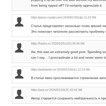
from being ripped off? I’d certainly appreciate it.
https://piezo-crystal.com/
2026/01/30/(金) 11:33 PM
Статья представляет несколько точек зрения на
Это помогает читателю рассмотреть проблему
https://haara.ru/
2026/02/01/(日) 06:46 AM
Aw, this was an extremely good post. Spending so
can I say… I procrastinate a lot and never seem t
https://autolands.ru/
2026/02/10/(火) 12:23 AM
В статье явно прослеживается стремление авто
https://xesi.ru/
2026/02/16/(月) 02:02 AM
Автор старается сохранить нейтральность и 