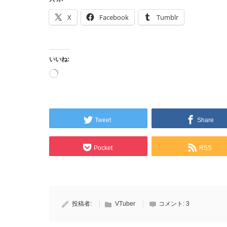
X
Facebook
Tumblr
いいね:
読
み
込
み
中…
Tweet
Share
Pocket
RSS
投稿者:
VTuber
コメント:
3