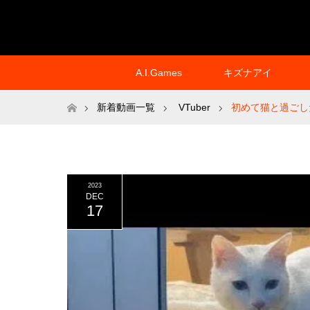
A.I.Games
キズナアイ
ホーム
新着動画一覧
VTuber
初めて猫と過ごし
2023
DEC
17