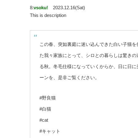
8:
vsoku!
2023.12.16(Sat)
This is description
この春、突如裏庭に迷い込んできた白い子猫を
た我々家族にとって、シロとの暮らしは驚きの
る秋。冬毛仕様になっていくからか、日に日に
ーンを、是非ご覧ください。
#野良猫
#白猫
#cat
#キャット