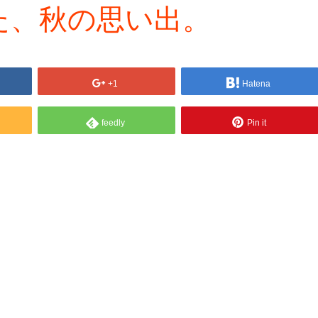
た、秋の思い出。
+1
Hatena
feedly
Pin it