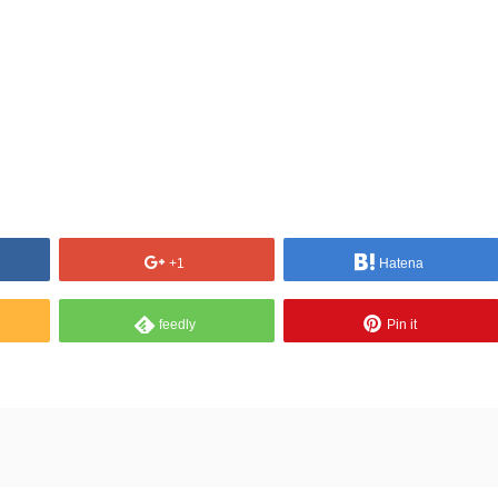
+1
Hatena
feedly
Pin it