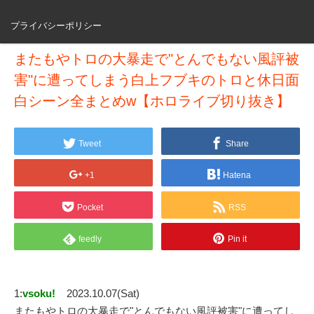
プライバシーポリシー
またもやトロの大暴走で"とんでもない風評被
害"に遭ってしまう白上フブキのトロと休日面
白シーン全まとめw【ホロライブ切り抜き】
Tweet
Share
+1
Hatena
Pocket
RSS
feedly
Pin it
1:
vsoku!
2023.10.07(Sat)
またもやトロの大暴走で"とんでもない風評被害"に遭ってし