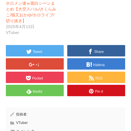
ホロメン達ｗ面白シーンま
とめ【大空スバル/さくらみ
こ/猫又おかゆ/ホロライブ/
切り抜き】
2025年4月13日
VTuber
Tweet
Share
+1
Hatena
Pocket
RSS
feedly
Pin it
投稿者:
VTuber