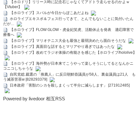
【ホロドリ】リリース時に記念石じゃなくてアドトラ走らせるのかよｗ
【Vtuber】
【ホロライブ】スバルが今日からぽこあだよね
ホロライブエキスポ＆フェス行ってきて、とんでもないことに気付いたん
だが…
【ホロライブ】FLOW GLOW・虎金妃笑虎、活動休止を発表 適応障害で
療養へ
【ホロライブ】マリオテニス大会も最強と最弱決めたら面白そうだな
【ホロライブ】真面目な話するとマリアやり過ぎではあったな
【ホロライブ】改めてラジオ体操の有能さを感じた【ホロライブ/hololive】
【ホロライブ】海外勢が日本来てこうやって楽しそうにしてるとなんかニ
コニコしちゃうな
自民党総.裁選の「推薦人」に反日朝鮮壺議員が58人、裏金議員は21人 も
う滅茶苦茶w [828293379]
日本政府「害獣のシカを殺しまくって半分に減らします」 [271912485]
Powered by livedoor 相互RSS