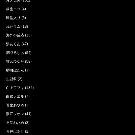
月ノ美兎
(101)
桐生ココ
(4)
殿堂入り
(6)
浅井ラム
(13)
海外の反応
(13)
湊あくあ
(47)
潤羽るしあ
(54)
猫宮ひなた
(58)
獅白ぼたん
(1)
生誕祭
(2)
白上フブキ
(182)
白銀ノエル
(7)
百鬼あやめ
(2)
紫咲シオン
(41)
角巻わため
(2)
赤井はあと
(2)