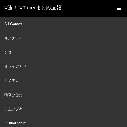
V速！ VTuberまとめ速報
新着動画一覧
VTuber
またもやトロの大暴走
A.I.Games
ホーム
で"とんでもない風評被害"に遭ってしまう白上フブキのトロと休
キズナアイ
日面白シーン全まとめw【ホロライブ切り抜き】
VTuber
2023
シロ
OCT
08
ミライアカリ
月ノ美兎
猫宮ひなた
白上フブキ
VTuber forum