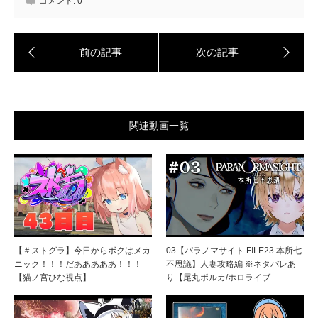
コメント:
0
関連動画一覧
【＃ストグラ】今日からボクはメカ
03【パラノマサイト FILE23 本所七
ニック！！！だあああああ！！！
不思議】人妻攻略編 ※ネタバレあ
【猫ノ宮ひな視点】
り【尾丸ポルカ/ホロライブ…