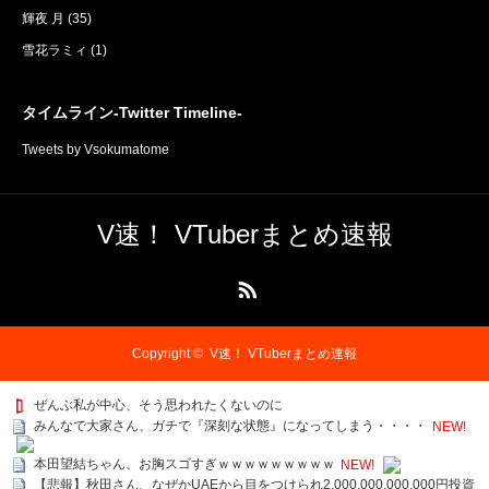
輝夜 月
(35)
雪花ラミィ
(1)
タイムライン-Twitter Timeline-
Tweets by Vsokumatome
V速！ VTuberまとめ速報
RSS
Copyright ©
V速！ VTuberまとめ速報
ぜんぶ私が中心、そう思われたくないのに
みんなで大家さん、ガチで『深刻な状態』になってしまう・・・・
NEW!
本田望結ちゃん、お胸スゴすぎｗｗｗｗｗｗｗｗｗ
NEW!
【悲報】秋田さん、なぜかUAEから目をつけられ2,000,000,000,000円投資