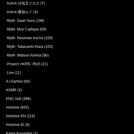
-holoX-沙花叉クロヱ
(7)
-holoX-鷹嶺ルイ
(3)
-Myth- Gawr Gura
(198)
-Myth- Mori Calliope
(69)
-Myth- Ninomae Ina'nis
(106)
-Myth- Takanashi Kiara
(105)
-Myth- Watson Amelia
(96)
-Project: HOPE- IRyS
(21)
.Live
(11)
A.I.Games
(60)
ASMR
(3)
ENG Sub
(396)
Hololive
(935)
Hololive-EN
(116)
Hololive-ID
(8)
Kaela Kovalskia
(2)