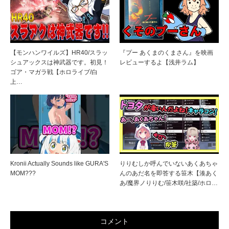
【モンハンワイルズ】HR40/スラッ
『プー あくまのくまさん』を映画
シュアックスは神武器です。初見！
レビューするよ【浅井ラム】
ゴア・マガラ戦【ホロライブ/白
上…
Kronii Actually Sounds like GURA'S
りりむしか呼んでいないあくあちゃ
MOM???
んのあだ名を即答する笹木【湊あく
あ/魔界ノりりむ/笹木咲/社築/ホロ…
コメント