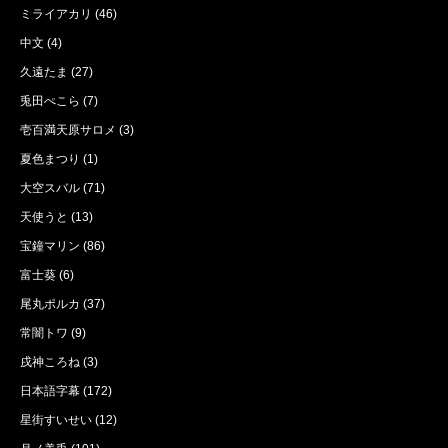
ミライアカリ
(46)
中文
(4)
久遠たま
(27)
兎田ぺこら
(7)
壱百満天原サロメ
(3)
夏色まつり
(1)
大空スバル
(71)
天使うと
(13)
宝鐘マリン
(86)
富士葵
(6)
尾丸ポルカ
(37)
常闇トワ
(9)
戌神ころね
(3)
日本語字幕
(172)
星街すいせい
(12)