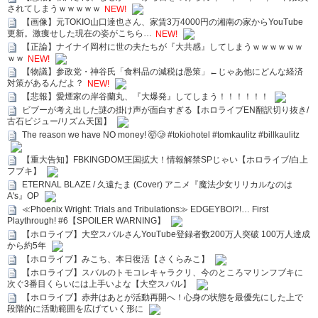
されてしまうｗｗｗｗｗ
NEW!
【画像】元TOKIO山口達也さん、家賃3万4000円の湘南の家からYouTube
更新。激痩せした現在の姿がこちら…
NEW!
【正論】ナイナイ岡村に世の夫たちが『大共感』してしまうｗｗｗｗｗｗ
ｗｗ
NEW!
【物議】参政党・神谷氏「食料品の減税は愚策」←じゃあ他にどんな経済
対策があるんだよ？
NEW!
【悲報】愛煙家の岸谷蘭丸、『大爆発』してしまう！！！！！！
ビブーが考え出した謎の掛け声が面白すぎる【ホロライブEN翻訳切り抜き/
古石ビジュー/リズム天国】
The reason we have NO money! 🤯🥲 #tokiohotel #tomkaulitz #billkaulitz
【重大告知】FBKINGDOM王国拡大！情報解禁SPじゃい【ホロライブ/白上
フブキ】
ETERNAL BLAZE / 久遠たま (Cover) アニメ『魔法少女リリカルなのは
A's』OP
≪Phoenix Wright: Trials and Tribulations≫ EDGEYBOI?!… First
Playthrough! #6【SPOILER WARNING】
【ホロライブ】大空スバルさんYouTube登録者数200万人突破 100万人達成
から約5年
【ホロライブ】みこち、本日復活【さくらみこ】
【ホロライブ】スバルのトモコレキャラクリ、今のところマリンフブキに
次ぐ3番目くらいには上手いよな【大空スバル】
【ホロライブ】赤井はあとが活動再開へ！心身の状態を最優先にした上で
段階的に活動範囲を広げていく形に