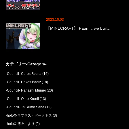
2023.10.03
【MINECRAFT】 Faun it, we buil…
カテゴリー-Category-
-Council- Ceres Fauna
(16)
-Council- Hakos Baelz
(18)
-Council- Nanashi Mumei
(20)
-Council- Ouro Kronii
(13)
-Council- Tsukumo Sana
(12)
-holoX-ラプラス・ダークネス
(3)
-holoX-博衣こより
(9)