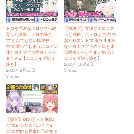
トロを立派なホロリスへ教
【最終回】立派なホロリス
育した結果、トロの暴走
へと成長したトロと"突然の
で"とんでもない風評被
お別れエンド"に涙が止まら
害"に遭ってしまうホロメン
ない白上フブキのトロと休
達と白上フブキ面白シーン
日面白シーン全まとめ【ホ
まとめw【ホロライブ切り
ロライブ切り抜き】
抜き】
2023年10月9日
2023年9月21日
VTuber
VTuber
【難問】約10万人が挑戦し
た"エレンかスバル？クイ
ズ"に挑むも見事に玉砕する