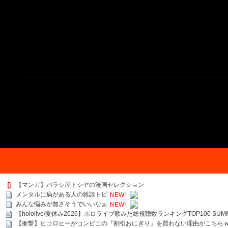
【マンガ】バラシ屋トシヤの漫画セレクション
メンタルに病がある人の雑談トピ
NEW!
みんな悩みが無さそうでいいなぁ
NEW!
【hololive/夏休み2026】ホロライブ歌みた総視聴数ランキングTOP100 SUMMER SPECI
【衝撃】ヒコロヒーがコンビニの『割引おにぎり』を買わない理由がこちら