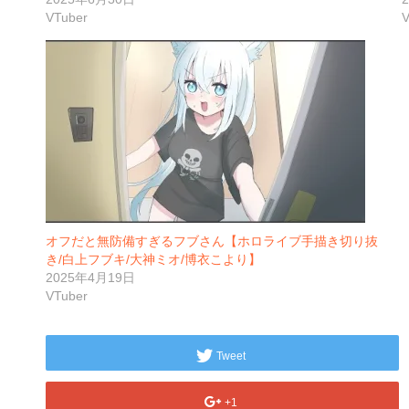
VTuber
V
オフだと無防備すぎるフブさん【ホロライブ手描き切り抜
き/白上フブキ/大神ミオ/博衣こより】
2025年4月19日
VTuber
Tweet
+1