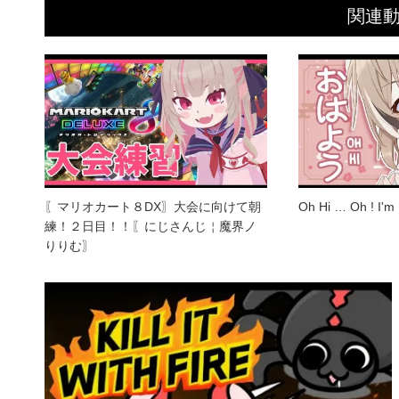
関連
〖マリオカート８DX〗大会に向けて朝
Oh Hi … Oh ! I'm 
練！２日目！！〖にじさんじ￤魔界ノ
りりむ〗