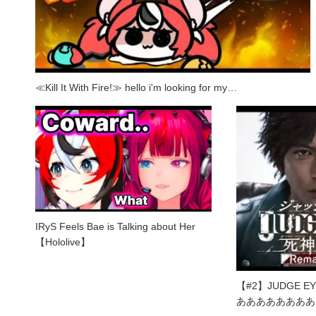
≪Kill It With Fire!≫ hello i'm looking for my…
IRyS Feels Bae is Talking about Her
【Hololive】
【#2】JUDGE 
ああああああああ