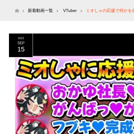
ホーム
新着動画一覧
VTuber
ミオしゃの応援で何かを
オ】
2023
SEP
15