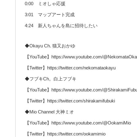
0:00 ミオしゃ応援
3:01 マップアート完成
4:24 新人ちゃんを島に招待したい
◆Okayu Ch. 猫又おかゆ
【YouTube】https://www.youtube.com/@NekomataOka
【Twitter】https://twitter.com/nekomataokayu
◆フブキCh。白上フブキ
【YouTube】https://www.youtube.com/@ShirakamiFubu
【Twitter】https://twitter.com/shirakamifubuki
◆Mio Channel 大神ミオ
【YouTube】https://www.youtube.com/@OokamiMio
【Twitter】https://twitter.com/ookamimio