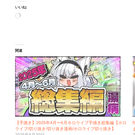
いいね:
読
み
込
み
中…
関連
【手描き】2025年4月〜6月ホロライブ手描き総集編【ホロ
ライブ/切り抜き/切り抜き漫画/ホロライブ切り抜き】
2025年6月30日