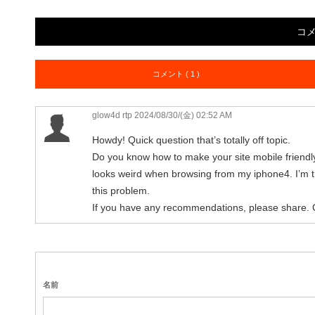
コ
コメント ( 1 )
glow4d rtp
2024/08/30/(金) 02:52 AM
Howdy! Quick question that’s totally off topic.
Do you know how to make your site mobile friend
looks weird when browsing from my iphone4. I’m try
this problem.
If you have any recommendations, please share. 
名前