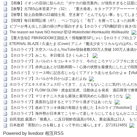
【画像】イオンの店頭に貼られた『ポケカの販売案内』が強気すぎると話題
【衝撃】元TBS山本里菜アナ（32）、『重大発表』キタァアアアアーーーー
【衝撃】陸上自衛隊の22歳陸士長、空き家で『とんでもない事』をしてしま
【戦慄】毎日新聞記者（47）、ペンではなく「包丁」を握ってしまった結果
ビブーが考え出した謎の掛け声が面白すぎる【ホロライブEN翻訳切り抜き/古
The reason we have NO money! 🤯🥲 #tokiohotel #tomkaulitz #billkaulitz
【重大告知】FBKINGDOM王国拡大！情報解禁SPじゃい【ホロライブ/白上
ETERNAL BLAZE / 久遠たま (Cover) アニメ『魔法少女リリカルなのはA's』
【ホロライブ】大空スバルさんYouTube登録者数200万人突破 100万人達成
【ホロライブ】みこち、本日復活【さくらみこ】
【ホロライブ】スバルのトモコレキャラクリ、今のところマリンフブキに次ぐ
【ホロライブ】赤井はあとが活動再開へ！心身の状態を最優先にした上で段
【ホロドリ】リリース時に記念石じゃなくてアドトラ走らせるのかよｗ【Vtub
【ホロライブ】スバルが今日からぽこあだよね
ホロライブエキスポ＆フェス行ってきて、とんでもないことに気付いたんだ
【ホロライブ】FLOW GLOW・虎金妃笑虎、活動休止を発表 適応障害で療
【ホロライブ】マリオテニス大会も最強と最弱決めたら面白そうだな
【ホロライブ】真面目な話するとマリアやり過ぎではあったな
【ホロライブ】改めてラジオ体操の有能さを感じた【ホロライブ/hololive】
【ホロライブ】海外勢が日本来てこうやって楽しそうにしてるとなんかニコ
自民党総.裁選の「推薦人」に反日朝鮮壺議員が58人、裏金議員は21人 もう滅茶苦茶
日本政府「害獣のシカを殺しまくって半分に減らします」 [271912485]
Powered by livedoor 相互RSS