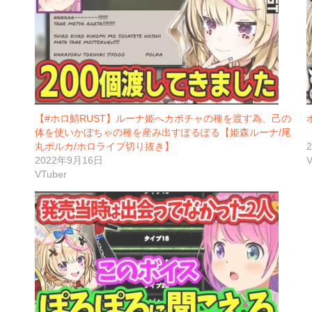
【#ホロ鯖RUST】ルーナ姫へカボチャの種を渡す為、己の
体を使いかぼちゃの種を産み出すぽるぽる【姫森ルーナ/尾
丸ポルカ/ホロライブ切り抜き】
2022年9月16日
V
VTuber