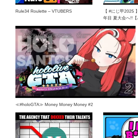
Rule34 Roulette – VTUBERS
【 #にじ甲2025
年目 夏大会へ!!【
≪#holoGTA≫ Money Money Money #2