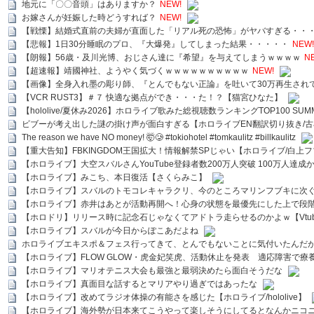
地元に「〇〇音頭」はありますか？
NEW!
お嫁さんが妊娠した時どうすれば？
NEW!
【戦慄】結婚式直前の夫婦が直面した「リアル死の恐怖」がヤバすぎる・・
【悲報】1日30分睡眠のプロ、『大爆発』してしまった結果・・・・・
NEW!
【朗報】56歳・及川光博、おじさん達に『希望』を与えてしまうｗｗｗｗ
N
【超速報】靖國神社、ようやく気づくｗｗｗｗｗｗｗｗｗｗ
NEW!
【画像】全身入れ墨の彫り師、『とんでもない正論』を吐いて30万再生され
【VCR RUST3】＃７ 快適な拠点ができ・・・た！？【猫宮ひなた】
【hololive/夏休み2026】ホロライブ歌みた総視聴数ランキングTOP100 SUMMER SPECI
ビブーが考え出した謎の掛け声が面白すぎる【ホロライブEN翻訳切り抜き/古
The reason we have NO money! 🤯🥲 #tokiohotel #tomkaulitz #billkaulitz
【重大告知】FBKINGDOM王国拡大！情報解禁SPじゃい【ホロライブ/白上
【ホロライブ】大空スバルさんYouTube登録者数200万人突破 100万人達成
【ホロライブ】みこち、本日復活【さくらみこ】
【ホロライブ】スバルのトモコレキャラクリ、今のところマリンフブキに次ぐ
【ホロライブ】赤井はあとが活動再開へ！心身の状態を最優先にした上で段
【ホロドリ】リリース時に記念石じゃなくてアドトラ走らせるのかよｗ【Vtub
【ホロライブ】スバルが今日からぽこあだよね
ホロライブエキスポ＆フェス行ってきて、とんでもないことに気付いたんだ
【ホロライブ】FLOW GLOW・虎金妃笑虎、活動休止を発表 適応障害で療
【ホロライブ】マリオテニス大会も最強と最弱決めたら面白そうだな
【ホロライブ】真面目な話するとマリアやり過ぎではあったな
【ホロライブ】改めてラジオ体操の有能さを感じた【ホロライブ/hololive】
【ホロライブ】海外勢が日本来てこうやって楽しそうにしてるとなんかニコ