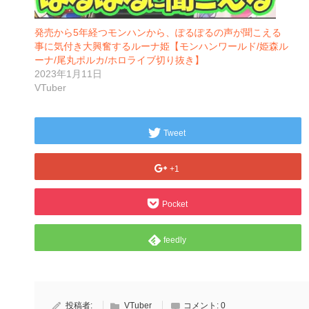
発売から5年経つモンハンから、ぽるぽるの声が聞こえる
事に気付き大興奮するルーナ姫【モンハンワールド/姫森ル
ーナ/尾丸ポルカ/ホロライブ切り抜き】
2023年1月11日
VTuber
Tweet
+1
Pocket
feedly
投稿者:
VTuber
コメント:
0