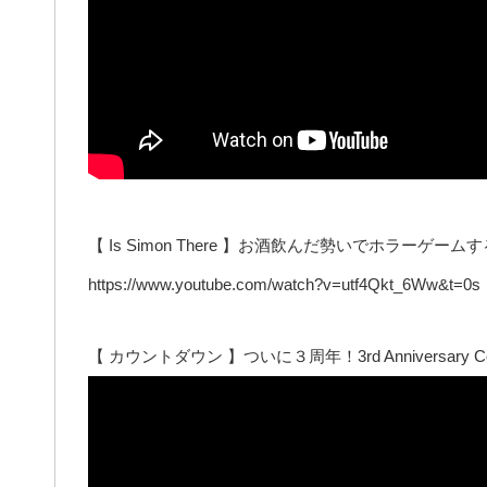
【 Is Simon There 】お酒飲んだ勢いでホラーゲーム
https://www.youtube.com/watch?v=utf4Qkt_6Ww&t=0s
【 カウントダウン 】ついに３周年！3rd Anniversary