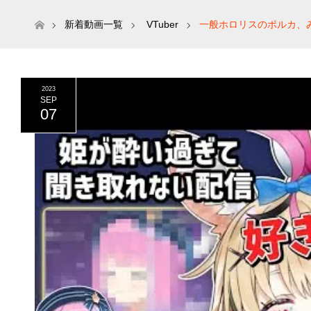
ホーム
新着動画一覧
VTuber
一般ホロリスのポルカ、み
2023
SEP
07