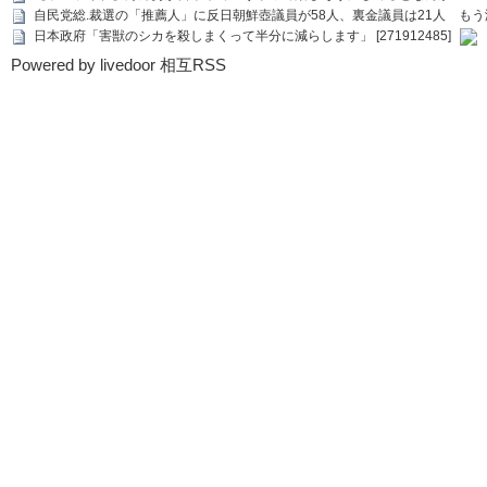
自民党総.裁選の「推薦人」に反日朝鮮壺議員が58人、裏金議員は21人 もう滅茶苦茶
日本政府「害獣のシカを殺しまくって半分に減らします」 [271912485]
Powered by livedoor 相互RSS