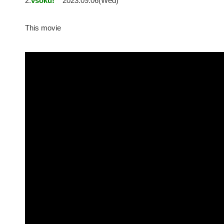
2:
vsoku!
2023.09.06(Wed)
This movie