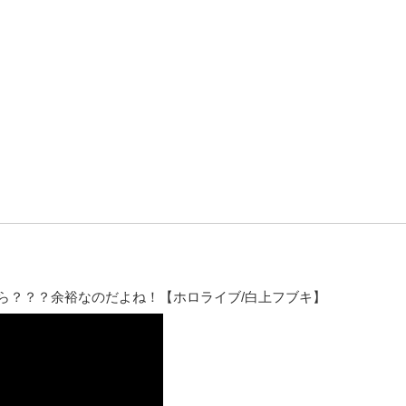
ら？？？余裕なのだよね！【ホロライブ/白上フブキ】