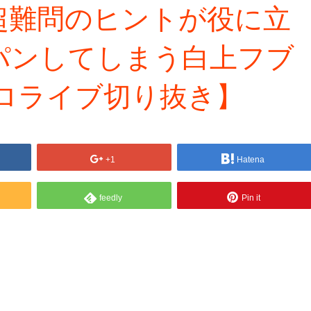
超難問のヒントが役に立
パンしてしまう白上フブ
ロライブ切り抜き】
+1
Hatena
feedly
Pin it