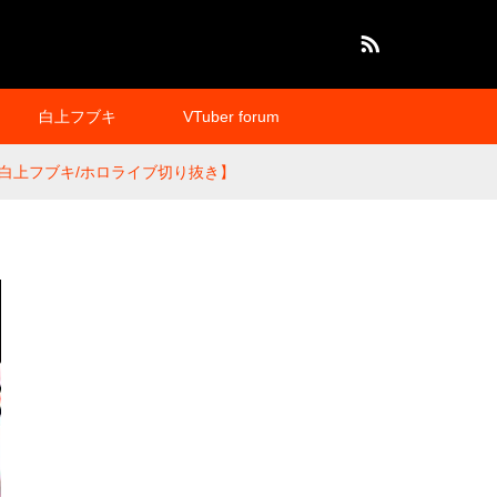
RSS
白上フブキ
VTuber forum
白上フブキ/ホロライブ切り抜き】