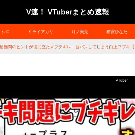
V速！ VTuberまとめ速報
シロ
ミライアカリ
月ノ美兎
猫宮ひなた
超難問のヒントが役に立たずブチギレ，台パンしてしまう白上フブキ【
プライバシーポリシー
VTuber