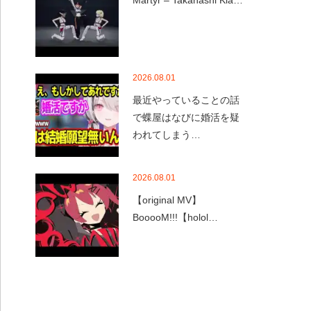
Martyr – Takanashi Kia…
2026.08.01
最近やっていることの話
で蝶屋はなびに婚活を疑
われてしまう…
2026.08.01
【original MV】
BooooM!!!【holol…