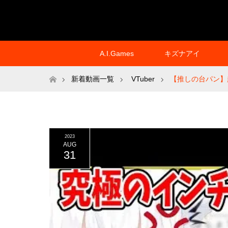
A.I.Games
キズナアイ
ホーム
新着動画一覧
VTuber
【推しの台パン】
2023
AUG
31