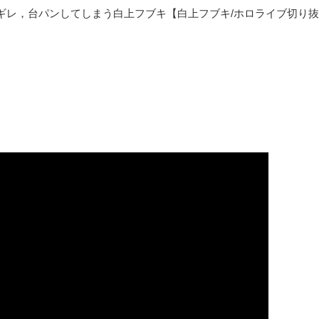
ギレ，台パンしてしまう白上フブキ【白上フブキ/ホロライブ切り抜