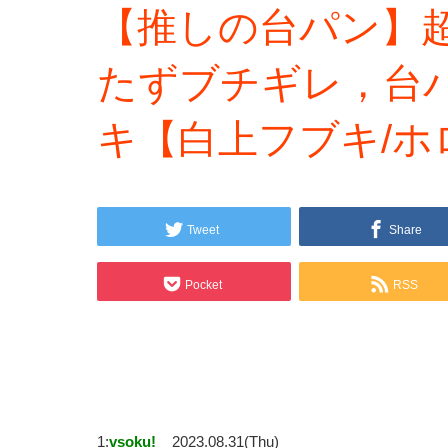
【推しの台パン】
たずブチギレ，台
キ【白上フブキ/ホ
Tweet
Share
Pocket
RSS
1:
vsoku!
2023.08.31(Thu)