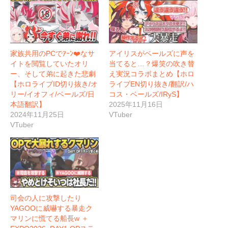
家族共用のPCでｱｰﾝ❤️なサ
アイリスがベールズに声を
イトを閲覧していたオリ
当てると…？爆笑の吹き替
ー、そして弟に起きた悲劇
え実況コラボまとめ【ホロ
【ホロライブID切り抜き/オ
ライブEN切り抜き/翻訳/ハ
リー/イオフィ/ベールズ/日
コス・ベールズ/IRyS】
本語翻訳】
2025年11月16日
2024年11月25日
VTuber
VTuber
司会の人に攻撃したり
YAGOOに威嚇する暴走ク
マリンに慌てる船長w ＋