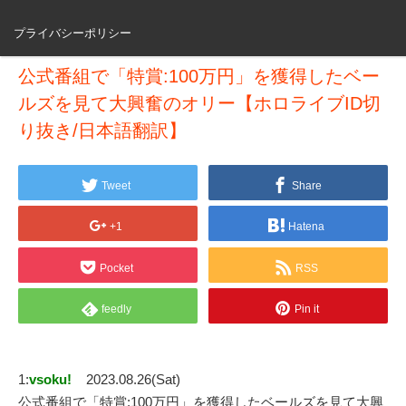
プライバシーポリシー
公式番組で「特賞:100万円」を獲得したベー
ルズを見て大興奮のオリー【ホロライブID切
り抜き/日本語翻訳】
Tweet
Share
+1
Hatena
Pocket
RSS
feedly
Pin it
1:
vsoku!
2023.08.26(Sat)
公式番組で「特賞:100万円」を獲得したベールズを見て大興