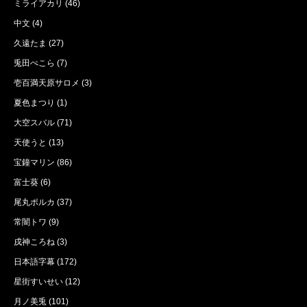
ミライアカリ
(46)
中文
(4)
久遠たま
(27)
兎田ぺこら
(7)
壱百満天原サロメ
(3)
夏色まつり
(1)
大空スバル
(71)
天使うと
(13)
宝鐘マリン
(86)
富士葵
(6)
尾丸ポルカ
(37)
常闇トワ
(9)
戌神ころね
(3)
日本語字幕
(172)
星街すいせい
(12)
月ノ美兎
(101)