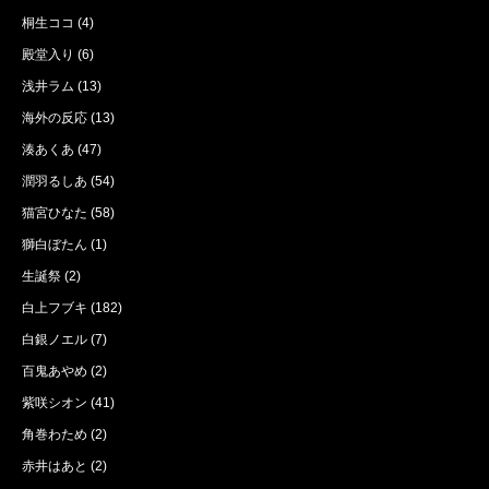
桐生ココ
(4)
殿堂入り
(6)
浅井ラム
(13)
海外の反応
(13)
湊あくあ
(47)
潤羽るしあ
(54)
猫宮ひなた
(58)
獅白ぼたん
(1)
生誕祭
(2)
白上フブキ
(182)
白銀ノエル
(7)
百鬼あやめ
(2)
紫咲シオン
(41)
角巻わため
(2)
赤井はあと
(2)