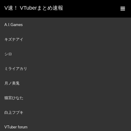
V速！ VTuberまとめ速報
新着動画一覧
VTuber
公式番組で「特賞:100万
A.I.Games
ホーム
円」を獲得したベールズを見て大興奮のオリー【ホロライブID切
キズナアイ
り抜き/日本語翻訳】
VTuber
2023
シロ
AUG
26
ミライアカリ
月ノ美兎
猫宮ひなた
白上フブキ
VTuber forum