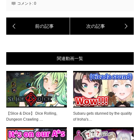
コメント:
0
関連動画一覧
【Slice & Dice】 Dice Rolling,
Subaru gets stunned by the quality
Dungeon Crawling …
of Iroha's…