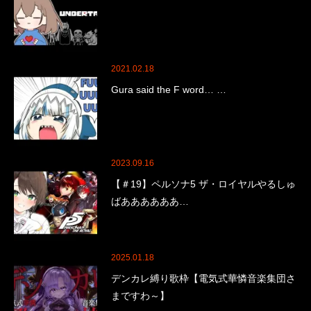
2021.02.18
Gura said the F word… …
2023.09.16
【＃19】ペルソナ5 ザ・ロイヤルやるしゅ
ばああああああ…
2025.01.18
デンカレ縛り歌枠【電気式華憐音楽集団さ
まですわ～】