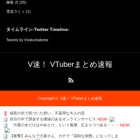
輝夜 月
(35)
雪花ラミィ
(1)
タイムライン-Twitter Timeline-
Tweets by Vsokumatome
V速！ VTuberまとめ速報
RSS
Copyright ©
V速！ VTuberまとめ速報
成長の先で気づいた想い、不器用な大人の恋
自分の中で課金する価値のあるオンラインサービス
NEW!
「片親の女だけはやめとけ」という風潮、広まりつつある・・・
NEW!
【衝撃】みんなで大家さん、ガチで『深刻な状態』になってしま