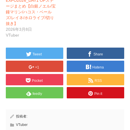
EXPO2026_DAY1 OPステ
ージまとめ【白銀ノエル/宝
鐘マリン/ハコス・ベール
ズ/レイネ/ホロライブ/切り
抜き】
2026年3月8日
VTuber
Tweet
Share
+1
Hatena
Pocket
RSS
feedly
Pin it
投稿者:
VTuber