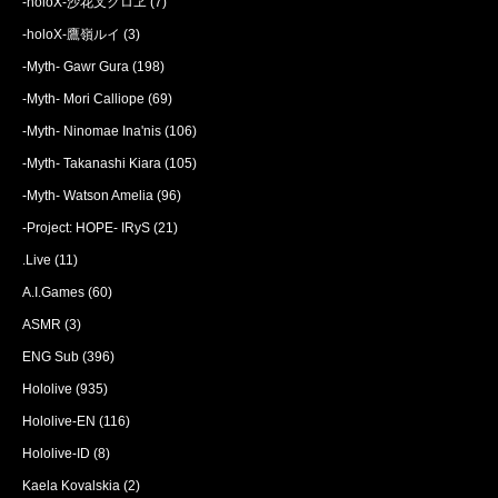
-holoX-沙花叉クロヱ
(7)
-holoX-鷹嶺ルイ
(3)
-Myth- Gawr Gura
(198)
-Myth- Mori Calliope
(69)
-Myth- Ninomae Ina'nis
(106)
-Myth- Takanashi Kiara
(105)
-Myth- Watson Amelia
(96)
-Project: HOPE- IRyS
(21)
.Live
(11)
A.I.Games
(60)
ASMR
(3)
ENG Sub
(396)
Hololive
(935)
Hololive-EN
(116)
Hololive-ID
(8)
Kaela Kovalskia
(2)