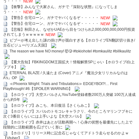
う・・・・
NEW!
【衝撃】みんなで大家さん、ガチで『深刻な状態』になってしま
う・・・・
NEW!
【警告】住宅ローン、ガチでヤバくなるぞ・・・・・
NEW!
【警告】住宅ローン、ガチでヤバくなるぞ・・・・・
NEW!
【悲報】秋田さん、なぜかUAEから目をつけられ2,000,000,000,000円投資
されてしまうｗｗｗｗｗ
NEW!
ビブーが考え出した謎の掛け声が面白すぎる【ホロライブEN翻訳切り抜き/
古石ビジュー/リズム天国】
The reason we have NO money! 🤯🥲 #tokiohotel #tomkaulitz #billkaulitz
【重大告知】FBKINGDOM王国拡大！情報解禁SPじゃい【ホロライブ/白上
フブキ】
ETERNAL BLAZE / 久遠たま (Cover) アニメ『魔法少女リリカルなのは
A's』OP
≪Phoenix Wright: Trials and Tribulations≫ EDGEYBOI?!… First
Playthrough! #6【SPOILER WARNING】
【ホロライブ】大空スバルさんYouTube登録者数200万人突破 100万人達成
から約5年
【ホロライブ】みこち、本日復活【さくらみこ】
【ホロライブ】スバルのトモコレキャラクリ、今のところマリンフブキに
次ぐ3番目くらいには上手いよな【大空スバル】
【ホロライブ】赤井はあとが活動再開へ！心身の状態を最優先にした上で
段階的に活動範囲を広げていく形に
【ホロドリ】リリース時に記念石じゃなくてアドトラ走らせるのかよｗ
【Vtuber】