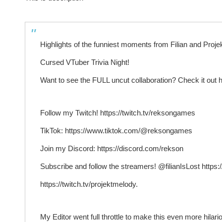
Highlights of the funniest moments from Filian and Proje
Cursed VTuber Trivia Night!
Want to see the FULL uncut collaboration? Check it out 
Follow my Twitch! https://twitch.tv/reksongames
TikTok: https://www.tiktok.com/@reksongames
Join my Discord: https://discord.com/rekson
Subscribe and follow the streamers! @filianIsLost https:/
https://twitch.tv/projektmelody.
My Editor went full throttle to make this even more hila