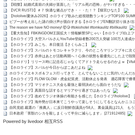
【戦慄】結婚式直前の夫婦が直面した「リアル死の恐怖」がヤバすぎる・・
【VCR RUST3】＃７ 快適な拠点ができ・・・た！？【猫宮ひなた】
【hololive/夏休み2026】ホロライブ歌みた総視聴数ランキングTOP100 SUMMER SPECI
ビブーが考え出した謎の掛け声が面白すぎる【ホロライブEN翻訳切り抜き/古
The reason we have NO money! 🤯🥲 #tokiohotel #tomkaulitz #billkaulitz
【重大告知】FBKINGDOM王国拡大！情報解禁SPじゃい【ホロライブ/白上
【ホロライブ】大空スバルさんYouTube登録者数200万人突破 100万人達成
【ホロライブ】みこち、本日復活【さくらみこ】
【ホロライブ】スバルのトモコレキャラクリ、今のところマリンフブキに次ぐ
【ホロライブ】赤井はあとが活動再開へ！心身の状態を最優先にした上で段
【ホロドリ】リリース時に記念石じゃなくてアドトラ走らせるのかよｗ【Vtub
【ホロライブ】スバルが今日からぽこあだよね
ホロライブエキスポ＆フェス行ってきて、とんでもないことに気付いたんだ
【ホロライブ】FLOW GLOW・虎金妃笑虎、活動休止を発表 適応障害で療
【ホロライブ】マリオテニス大会も最強と最弱決めたら面白そうだな
【ホロライブ】真面目な話するとマリアやり過ぎではあったな
【ホロライブ】改めてラジオ体操の有能さを感じた【ホロライブ/hololive】
【ホロライブ】海外勢が日本来てこうやって楽しそうにしてるとなんかニコ
自民党総.裁選の「推薦人」に反日朝鮮壺議員が58人、裏金議員は21人 もう滅茶苦茶
日本政府「害獣のシカを殺しまくって半分に減らします」 [271912485]
Powered by livedoor 相互RSS