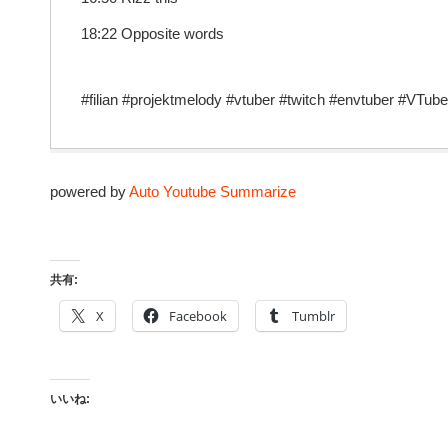
18:22 Opposite words
#filian #projektmelody #vtuber #twitch #envtuber #VTub
powered by
Auto Youtube Summarize
共有:
X
Facebook
Tumblr
いいね: