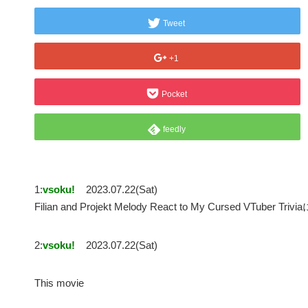
Tweet
+1
Pocket
feedly
1:
vsoku!
2023.07.22(Sat)
Filian and Projekt Melody React to My Cursed VTuber Tr
2:
vsoku!
2023.07.22(Sat)
This movie