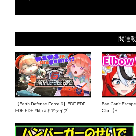
関連
【Earth Defense Force 6】EDF EDF
Bae Can't Escape
EDF EDF #kfp #キアライブ…
Clip 【H…