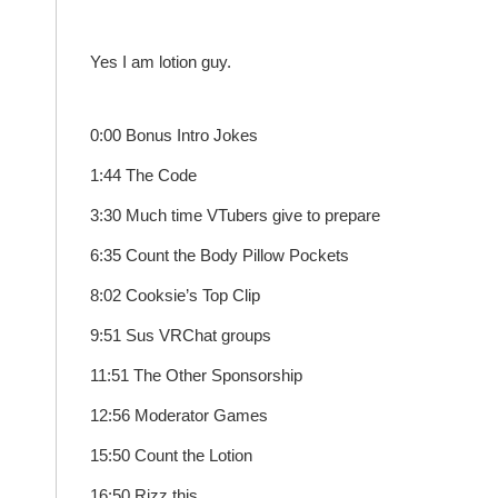
Yes I am lotion guy.
0:00 Bonus Intro Jokes
1:44 The Code
3:30 Much time VTubers give to prepare
6:35 Count the Body Pillow Pockets
8:02 Cooksie’s Top Clip
9:51 Sus VRChat groups
11:51 The Other Sponsorship
12:56 Moderator Games
15:50 Count the Lotion
16:50 Rizz this