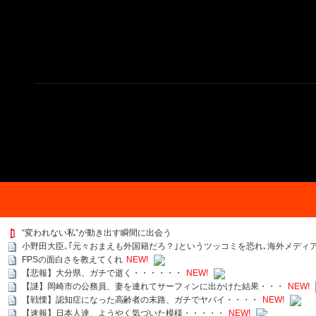
“変われない私”が動き出す瞬間に出会う
小野田大臣､｢元々おまえも外国籍だろ？｣というツッコミを恐れ､海外メディ
FPSの面白さを教えてくれ
NEW!
【悲報】大分県、ガチで逝く・・・・・・
NEW!
【謎】岡崎市の公務員、妻を連れてサーフィンに出かけた結果・・・
NEW!
【戦慄】認知症になった高齢者の末路、ガチでヤバイ・・・・
NEW!
【速報】日本人達、ようやく気づいた模様・・・・・
NEW!