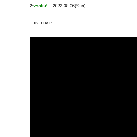
2:
vsoku!
2023.08.06(Sun)
This movie