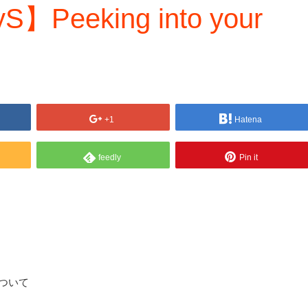
】Peeking into your
+1
Hatena
feedly
Pin it
!について