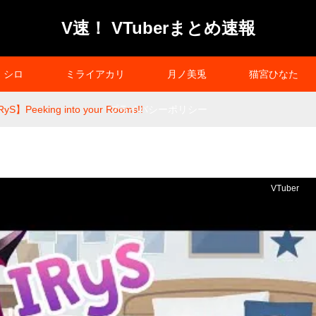
V速！ VTuberまとめ速報
シロ
ミライアカリ
月ノ美兎
猫宮ひなた
S】Peeking into your Rooms!!
プライバシーポリシー
VTuber