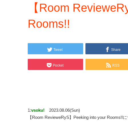
【Room RevieweRyS
Rooms!!
Tweet
Share
Pocket
RSS
1:
vsoku!
2023.08.06(Sun)
【Room RevieweRyS】Peeking into your Rooms!