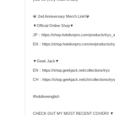
💎 2nd Anniversary Merch Link!💎
▼Official Online Shop▼
JP：https://shop.hololivepro.com/products/irys_
EN：https://shop.hololivepro.com/en/products/i
▼Geek Jack▼
EN：https://shop.geekjack.net/collections/irys
CH：https://shop.geekjack.net/zh/collections/iry
#hololiveenglish
CHECK OUT MY MOST RECENT COVER!! ▼