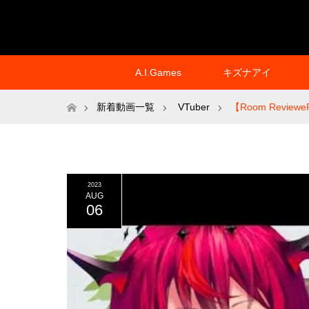
A.I.Games
キズナアイ
ホーム
新着動画一覧
VTuber
【Room RevieweRy
2023
AUG
06