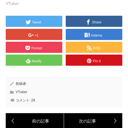
VTuber
Tweet
Share
+1
Hatena
Pocket
RSS
feedly
Pin it
投稿者:
VTuber
コメント:
28