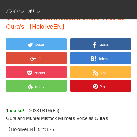
プライバシーポリシー
Gura and Mumei Mistook Mumei's Voice as
Gura's 【HololiveEN】
Tweet
Share
+1
Hatena
Pocket
RSS
feedly
Pin it
1:
vsoku!
2023.08.04(Fri)
Gura and Mumei Mistook Mumei's Voice as Gura's
【HololiveEN】について