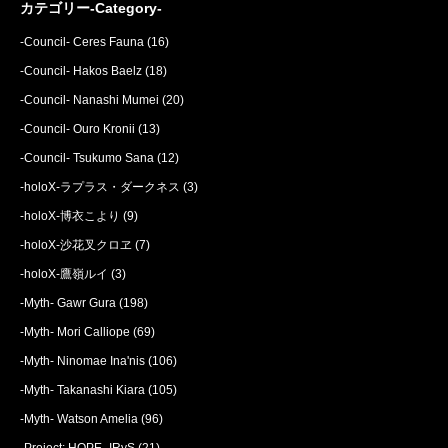
カテゴリー-Category-
-Council- Ceres Fauna
(16)
-Council- Hakos Baelz
(18)
-Council- Nanashi Mumei
(20)
-Council- Ouro Kronii
(13)
-Council- Tsukumo Sana
(12)
-holoX-ラプラス・ダークネス
(3)
-holoX-博衣こより
(9)
-holoX-沙花叉クロヱ
(7)
-holoX-鷹嶺ルイ
(3)
-Myth- Gawr Gura
(198)
-Myth- Mori Calliope
(69)
-Myth- Ninomae Ina'nis
(106)
-Myth- Takanashi Kiara
(105)
-Myth- Watson Amelia
(96)
-Project: HOPE- IRyS
(21)