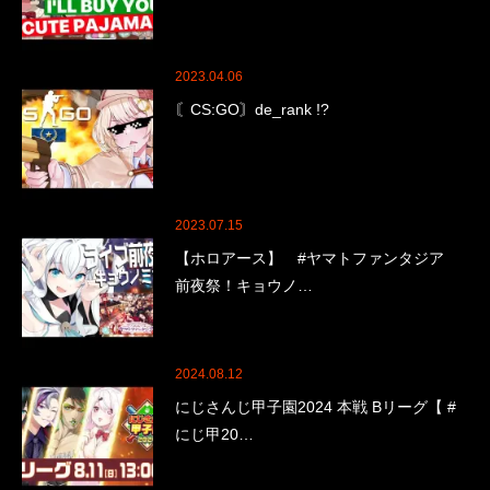
2023.04.06
〘CS:GO〙de_rank !?
2023.07.15
【ホロアース】 #ヤマトファンタジア
前夜祭！キョウノ…
2024.08.12
にじさんじ甲子園2024 本戦 Bリーグ【 #
にじ甲20…