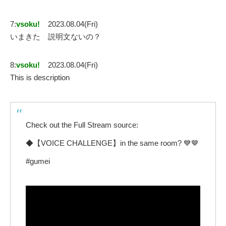
7:
vsoku!
2023.08.04(Fri)
いまきた 説明文ないの？
8:
vsoku!
2023.08.04(Fri)
This is description
Check out the Full Stream source:
◆【VOICE CHALLENGE】in the same room? 💙🤎
#gumei