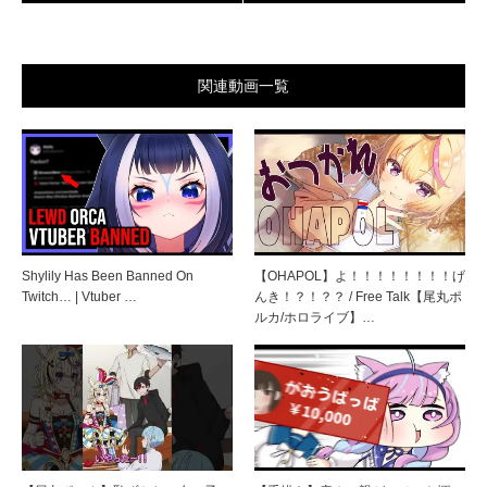
関連動画一覧
Shylily Has Been Banned On
【OHAPOL】よ！！！！！！！！げ
Twitch… | Vtuber …
んき！？！？？ / Free Talk【尾丸ポ
ルカ/ホロライブ】…