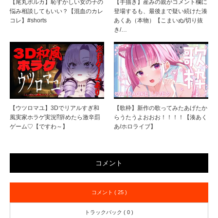
【尾丸ポルカ】恥ずかしい女の子の
【手描き】産みの親がコメント欄に
悩み相談してもいい？【混血のカレ
登場するも、最後まで疑い続けた湊
コレ】#shorts
あくあ（本物）【こまいぬ/切り抜
き/…
【ウツロマユ】3Dでリアルすぎ和
【歌枠】新作の歌ってみたあげたか
風実家ホラゲ実況⁉辞めたら激辛罰
らうたうよおおお！！！！【湊あく
ゲーム♡【ですわ～】
あ/ホロライブ】
コメント
コメント ( 25 )
トラックバック ( 0 )