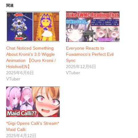
関連
Chat Noticed Something
Everyone Reacts to
About Kronii's 3.0 Wiggle
Fuwamoco's Perfect Evil
Animation 【Ouro Kronii /
Sync
HololiveEN】
2025年12月6日
2025年6月6日
VTuber
VTuber
*Gigi Opens Calli's Stream*
Maid Calli:
2025年4月12日