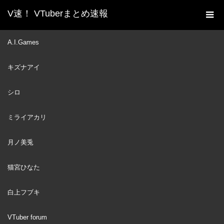
V速！ VTuberまとめ速報
新着動画一覧
VTuber
Gura and Mumei Mistook
A.I.Games
ホーム
Mumei's Voice as Gura's 【HololiveEN】
キズナアイ
VTuber
2023
AUG
05
シロ
ミライアカリ
月ノ美兎
猫宮ひなた
白上フブキ
VTuber forum