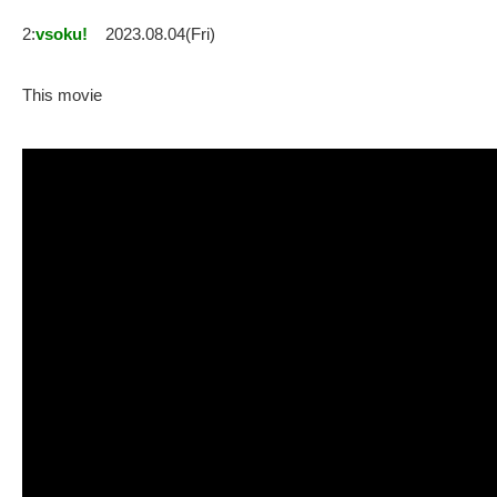
2:
vsoku!
2023.08.04(Fri)
This movie