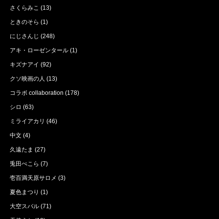
さくらみこ
(13)
ときのそら
(1)
にじさんじ
(248)
アキ・ローゼンタール
(1)
キズナアイ
(92)
クソ映画の人
(13)
コラボ collaboration
(178)
シロ
(63)
ミライアカリ
(46)
中文
(4)
久遠たま
(27)
兎田ぺこら
(7)
壱百満天原サロメ
(3)
夏色まつり
(1)
大空スバル
(71)