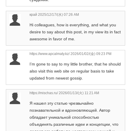
край
2025/12/17/(水) 07:26 AM
Hi colleagues, how is everything, and what you
desire to say about this post, in my view its in fact
awesome in favor of me.
https://www.apcalmaty.kz/
2026/01/02/(金) 09:23 PM
I’m gone to say to my little brother, that he should
also visit this web site on regular basis to take
updated from newest gossip.
https://mischas.ru/
2026/01/13/(火) 11:21 AM
Я нашел эту статью чрезвычайно
познавательной и вдохновляющей. Автор
обладает уникальной способностью
объединять различные идеи и концепции, что