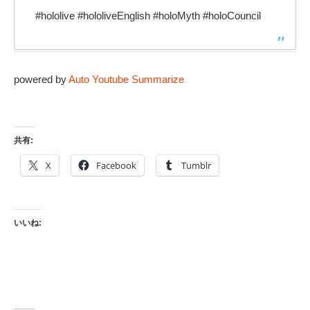
#hololive​ #hololiveEnglish​ #holoMyth #holoCouncil
powered by
Auto Youtube Summarize
共有:
X
Facebook
Tumblr
いいね: