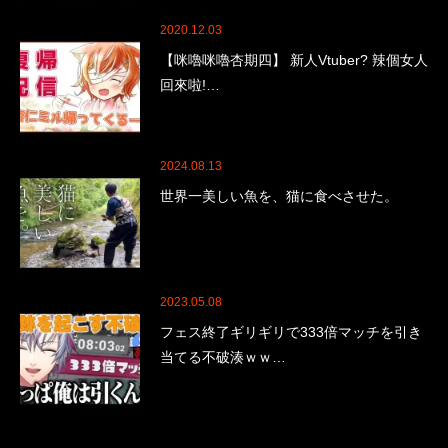
2020.12.03
【咪嚕咪嚕杏期四】 新人Vtuber? 辣個女人
回來啦!…
2024.08.13
世界一美しい魚を、猫に食べさせた。
2023.05.08
フェス終了ギリギリで333倍マッチを引き
当てる不破湊ｗｗ…