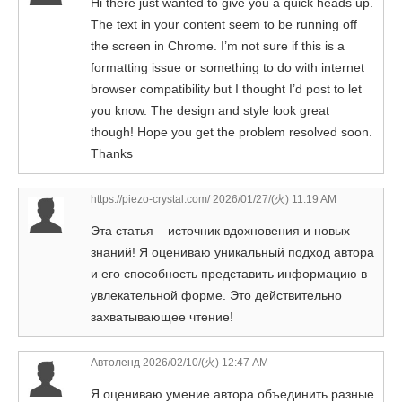
Hi there just wanted to give you a quick heads up.
The text in your content seem to be running off
the screen in Chrome. I’m not sure if this is a
formatting issue or something to do with internet
browser compatibility but I thought I’d post to let
you know. The design and style look great
though! Hope you get the problem resolved soon.
Thanks
https://piezo-crystal.com/
2026/01/27/(火) 11:19 AM
Эта статья – источник вдохновения и новых
знаний! Я оцениваю уникальный подход автора
и его способность представить информацию в
увлекательной форме. Это действительно
захватывающее чтение!
Автоленд
2026/02/10/(火) 12:47 AM
Я оцениваю умение автора объединить разные