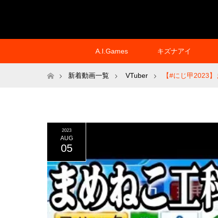
A.I.Games
キズナアイ
ホーム
新着動画一覧
VTuber
【#にじ甲202
2023
AUG
05