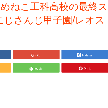
】まめねこ工科高校の最終ス
にじさんじ甲子園/レオス
+1
Hatena
feedly
Pin it