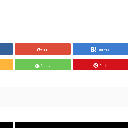
+1
Hatena
feedly
Pin it