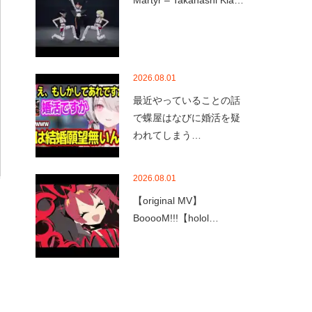
Martyr – Takanashi Kia…
2026.08.01
最近やっていることの話
で蝶屋はなびに婚活を疑
われてしまう…
2026.08.01
【original MV】
BooooM!!!【holol…