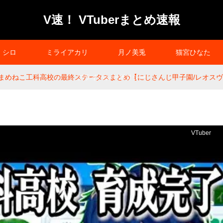
V速！ VTuberまとめ速報
シロ
ミライアカリ
月ノ美兎
猫宮ひなた
3】まめねこ工科高校の最終ステータスまとめ【にじさんじ甲子園/レオス
プライバシーポリシー
VTuber