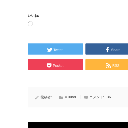
いいね:
読
み
込
み
中…
Tweet
Share
Pocket
RSS
投稿者:
VTuber
コメント:
136