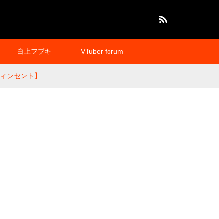
RSS
白上フブキ
VTuber forum
ヴィンセント】