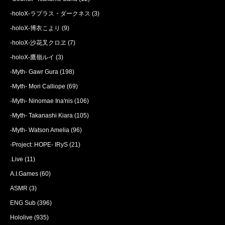
-holoX-ラプラス・ダークネス
(3)
-holoX-博衣こより
(9)
-holoX-沙花叉クロヱ
(7)
-holoX-鷹嶺ルイ
(3)
-Myth- Gawr Gura
(198)
-Myth- Mori Calliope
(69)
-Myth- Ninomae Ina'nis
(106)
-Myth- Takanashi Kiara
(105)
-Myth- Watson Amelia
(96)
-Project: HOPE- IRyS
(21)
.Live
(11)
A.I.Games
(60)
ASMR
(3)
ENG Sub
(396)
Hololive
(935)