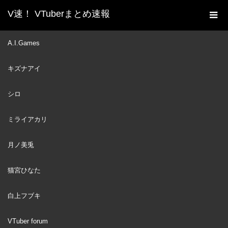
V速！ VTuberまとめ速報
新着動画一覧
VTuber
Nijisanji CEO Addresses
A.I.Games
ホーム
Graduations… | Hololive Vtuber Calls Out Fans
キズナアイ
VTuber
2023
JUL
30
シロ
ミライアカリ
月ノ美兎
猫宮ひなた
白上フブキ
VTuber forum