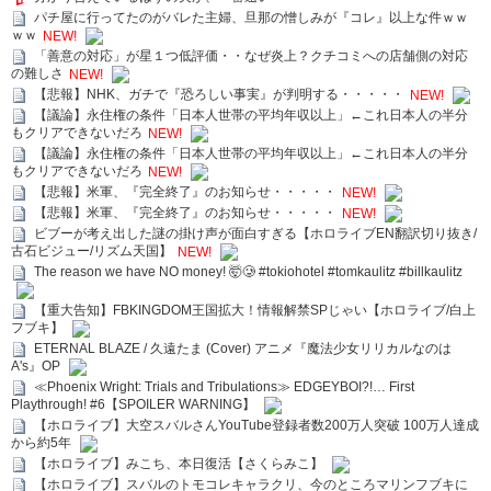
パチ屋に行ってたのがバレた主婦、旦那の憎しみが『コレ』以上な件ｗｗ
ｗｗ
NEW!
「善意の対応」が星１つ低評価・・なぜ炎上？クチコミへの店舗側の対応
の難しさ
NEW!
【悲報】NHK、ガチで『恐ろしい事実』が判明する・・・・・
NEW!
【議論】永住権の条件「日本人世帯の平均年収以上」←これ日本人の半分
もクリアできないだろ
NEW!
【議論】永住権の条件「日本人世帯の平均年収以上」←これ日本人の半分
もクリアできないだろ
NEW!
【悲報】米軍、『完全終了』のお知らせ・・・・・
NEW!
【悲報】米軍、『完全終了』のお知らせ・・・・・
NEW!
ビブーが考え出した謎の掛け声が面白すぎる【ホロライブEN翻訳切り抜き/
古石ビジュー/リズム天国】
NEW!
The reason we have NO money! 🤯🥲 #tokiohotel #tomkaulitz #billkaulitz
【重大告知】FBKINGDOM王国拡大！情報解禁SPじゃい【ホロライブ/白上
フブキ】
ETERNAL BLAZE / 久遠たま (Cover) アニメ『魔法少女リリカルなのは
A's』OP
≪Phoenix Wright: Trials and Tribulations≫ EDGEYBOI?!… First
Playthrough! #6【SPOILER WARNING】
【ホロライブ】大空スバルさんYouTube登録者数200万人突破 100万人達成
から約5年
【ホロライブ】みこち、本日復活【さくらみこ】
【ホロライブ】スバルのトモコレキャラクリ、今のところマリンフブキに