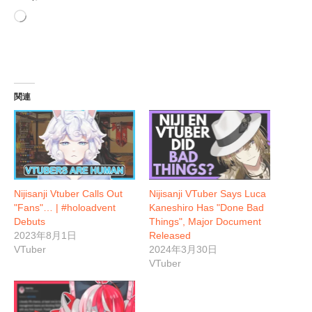
読
み
込
み
中…
関連
Nijisanji Vtuber Calls Out
Nijisanji VTuber Says Luca
"Fans"… | #holoadvent
Kaneshiro Has "Done Bad
Debuts
Things", Major Document
2023年8月1日
Released
VTuber
2024年3月30日
VTuber