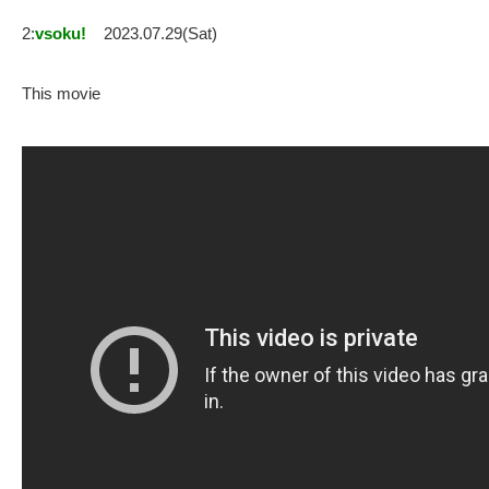
2:
vsoku!
2023.07.29(Sat)
This movie