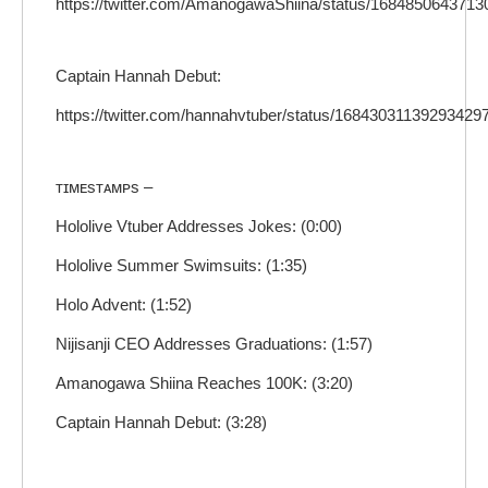
https://twitter.com/AmanogawaShiina/status/168485064371
Captain Hannah Debut:
https://twitter.com/hannahvtuber/status/16843031139293429
ᴛɪᴍᴇsᴛᴀᴍᴘs –
Hololive Vtuber Addresses Jokes: (0:00)
Hololive Summer Swimsuits: (1:35)
Holo Advent: (1:52)
Nijisanji CEO Addresses Graduations: (1:57)
Amanogawa Shiina Reaches 100K: (3:20)
Captain Hannah Debut: (3:28)