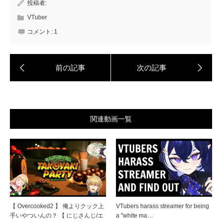
投稿者:
VTuber
コメント:
1
関連動画一覧
【 Overcooked2 】 俺よりクック上
VTubers harass streamer for being
手いやついんの？ 【 にじさんじ/エ
a "white ma…