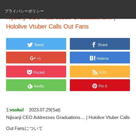
プライバシーポリシー
Nijisanji CEO Addresses Graduations… |
Hololive Vtuber Calls Out Fans
Tweet
Share
+1
Hatena
Pocket
RSS
feedly
Pin it
1:
vsoku!
2023.07.29(Sat)
Nijisanji CEO Addresses Graduations… | Hololive Vtuber Calls
Out Fansについて