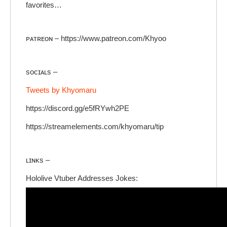
favorites…
ᴘᴀᴛʀᴇᴏɴ – https://www.patreon.com/Khyoo
sᴏᴄɪᴀʟs –
Tweets by Khyomaru
https://discord.gg/e5fRYwh2PE
https://streamelements.com/khyomaru/tip
ʟɪɴᴋs –
Hololive Vtuber Addresses Jokes: