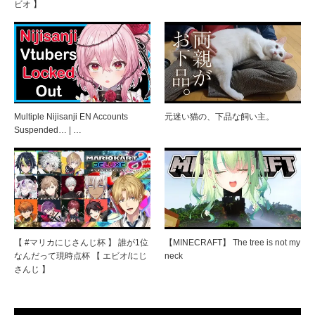
ビオ 】
Multiple Nijisanji EN Accounts
元迷い猫の、下品な飼い主。
Suspended… | …
【 #マリカにじさんじ杯 】 誰が1位
【MINECRAFT】 The tree is not my
なんだって現時点杯 【 エビオ/にじ
neck
さんじ 】