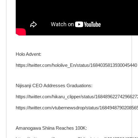
Holo Advent:
https://twitter.com/hololive_En/status/1684035813930045440
Nijisanji CEO Addresses Graduations:
https://twitter.com/hikaru_clipper/status/16848962274296627
https://twitter.com/vtubernewsdrop/status/168494879020856
Amanogawa Shiina Reaches 100K: