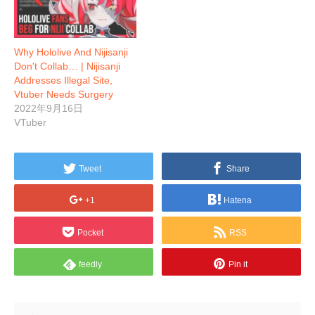
Why Hololive And Nijisanji
Don't Collab… | Nijisanji
Addresses Illegal Site,
Vtuber Needs Surgery
2022年9月16日
VTuber
Tweet
Share
+1
Hatena
Pocket
RSS
feedly
Pin it