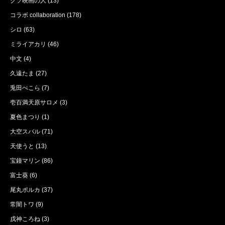
クソ映画の人
(13)
コラボ collaboration
(178)
シロ
(63)
ミライアカリ
(46)
中文
(4)
久遠たま
(27)
兎田ぺこら
(7)
壱百満天原サロメ
(3)
夏色まつり
(1)
大空スバル
(71)
天使うと
(13)
宝鐘マリン
(86)
富士葵
(6)
尾丸ポルカ
(37)
常闇トワ
(9)
戌神ころね
(3)