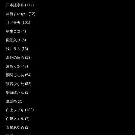
日本語字幕
(172)
星街すいせい
(12)
月ノ美兎
(101)
桐生ココ
(4)
殿堂入り
(6)
浅井ラム
(13)
海外の反応
(13)
湊あくあ
(47)
潤羽るしあ
(54)
猫宮ひなた
(58)
獅白ぼたん
(1)
生誕祭
(2)
白上フブキ
(182)
白銀ノエル
(7)
百鬼あやめ
(2)