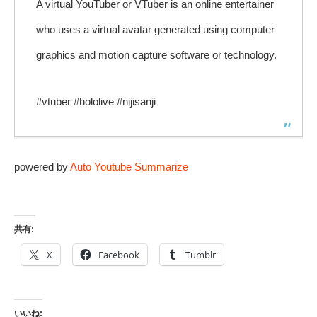
A virtual YouTuber or VTuber is an online entertainer
who uses a virtual avatar generated using computer
graphics and motion capture software or technology.
#vtuber #hololive #nijisanji
powered by
Auto Youtube Summarize
共有:
X
Facebook
Tumblr
いいね: