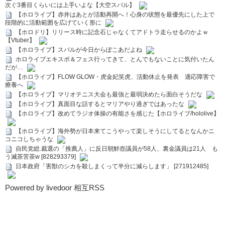
次ぐ3番目くらいには上手いよな【大空スバル】
【ホロライブ】赤井はあとが活動再開へ！心身の状態を最優先にした上で
段階的に活動範囲を広げていく形に
【ホロドリ】リリース時に記念石じゃなくてアドトラ走らせるのかよｗ
【Vtuber】
【ホロライブ】スバルが今日からぽこあだよね
ホロライブエキスポ＆フェス行ってきて、とんでもないことに気付いたん
だが…
【ホロライブ】FLOW GLOW・虎金妃笑虎、活動休止を発表 適応障害で
療養へ
【ホロライブ】マリオテニス大会も最強と最弱決めたら面白そうだな
【ホロライブ】真面目な話するとマリアやり過ぎではあったな
【ホロライブ】改めてラジオ体操の有能さを感じた【ホロライブ/hololive】
【ホロライブ】海外勢が日本来てこうやって楽しそうにしてるとなんかニ
コニコしちゃうな
自民党総.裁選の「推薦人」に反日朝鮮壺議員が58人、裏金議員は21人 も
う滅茶苦茶w [828293379]
日本政府「害獣のシカを殺しまくって半分に減らします」 [271912485]
Powered by livedoor 相互RSS