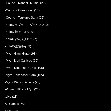
-Council- Nanashi Mumei
(20)
-Council- Ouro Kronii
(13)
-Council- Tsukumo Sana
(12)
-holoX-ラプラス・ダークネス
(3)
-holoX-博衣こより
(9)
-holoX-沙花叉クロヱ
(7)
-holoX-鷹嶺ルイ
(3)
-Myth- Gawr Gura
(198)
-Myth- Mori Calliope
(69)
-Myth- Ninomae Ina'nis
(106)
-Myth- Takanashi Kiara
(105)
-Myth- Watson Amelia
(96)
-Project: HOPE- IRyS
(21)
.Live
(11)
A.I.Games
(60)