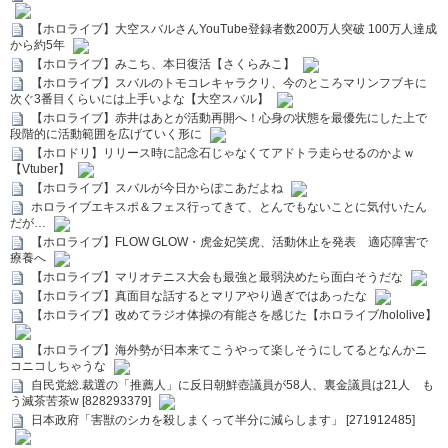
【ホロライブ】大空スバルさんYouTube登録者数200万人突破 100万人達成
から約5年
【ホロライブ】みこち、本日復活【さくらみこ】
【ホロライブ】スバルのトモコレキャラクリ、今のところマリンフブキに
次ぐ3番目くらいには上手いよな【大空スバル】
【ホロライブ】赤井はあとが活動再開へ！心身の状態を最優先にした上で
段階的に活動範囲を広げていく形に
【ホロドリ】リリース時に記念石じゃなくてアドトラ走らせるのかよｗ
【Vtuber】
【ホロライブ】スバルが今日からぽこあだよね
ホロライブエキスポ＆フェス行ってきて、とんでもないことに気付いたん
だが…
【ホロライブ】FLOW GLOW・虎金妃笑虎、活動休止を発表 適応障害で
療養へ
【ホロライブ】マリオテニス大会も最強と最弱決めたら面白そうだな
【ホロライブ】真面目な話するとマリアやり過ぎではあったな
【ホロライブ】改めてラジオ体操の有能さを感じた【ホロライブ/hololive】
【ホロライブ】海外勢が日本来てこうやって楽しそうにしてるとなんかニ
コニコしちゃうな
自民党総.裁選の「推薦人」に反日朝鮮壺議員が58人、裏金議員は21人 も
う滅茶苦茶w [828293379]
日本政府「害獣のシカを殺しまくって半分に減らします」 [271912485]