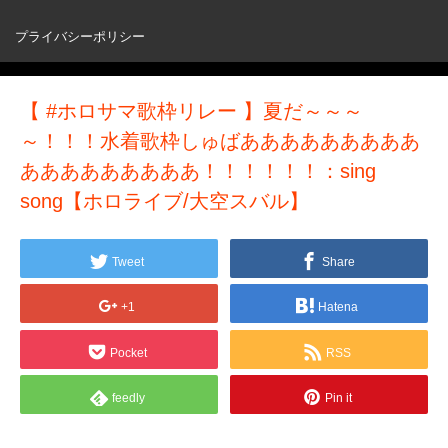
プライバシーポリシー
【 #ホロサマ歌枠リレー 】夏だ～～～
～！！！水着歌枠しゅばあああああああああ
あああああああああ！！！！！！：sing
song【ホロライブ/大空スバル】
Tweet
Share
+1
Hatena
Pocket
RSS
feedly
Pin it