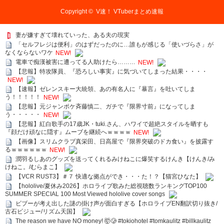
Copyright ©
V速！ VTuberまとめ速報
妻が嫌すぎて壊れていった、ある夫の現実
「セルフレジは便利」のはずだったのに…誰もが感じる「使いづらさ」が
なくならないワケ
NEW!
電車で痴漢被害に遭ってる人助けたら………
NEW!
【悲報】特攻隊員、『恐ろしい事実』に気づいてしまった結果・・・・
NEW!
【速報】ゼレンスキー大統領、あの有名人に『暴言』を吐いてしま
う！！！！！
NEW!
【悲報】元ジャンポケ斉藤慎二、ガチで『限界寸前』になってしま
う・・・・・
NEW!
【悲報】紅白歌手の17歳JK・tuki.さん、ハワイで超絶スタイルを晒すも
『顔だけ頑なに隠す』ムーブを継続へｗｗｗｗ
NEW!
【画像】スリムクラブ真栄田、日高屋で『限界突破のドカ食い』を披露す
るｗｗｗｗｗｗ
NEW!
潤羽るしあのグッズを送ってくれるみけねこに爆笑するけんき【けんき/み
けねこ。/むらまこ】
【VCR RUST3】＃７ 快適な拠点ができ・・・た！？【猫宮ひなた】
【hololive/夏休み2026】ホロライブ歌みた総視聴数ランキングTOP100
SUMMER SPECIAL 100 Most Viewed hololive cover songs
ビブーが考え出した謎の掛け声が面白すぎる【ホロライブEN翻訳切り抜き/
古石ビジュー/リズム天国】
The reason we have NO money! 🤯🥲 #tokiohotel #tomkaulitz #billkaulitz