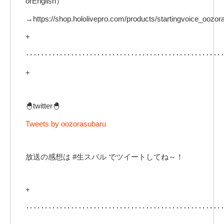
orEnglish）
→https://shop.hololivepro.com/products/startingvoice_oozor
+
‥‥‥‥‥‥‥‥‥‥‥‥‥‥‥‥‥‥‥‥‥‥‥‥‥‥
+
🐣twitter🐣
Tweets by oozorasubaru
放送の感想は #生スバル でツイートしてね～！
+
‥‥‥‥‥‥‥‥‥‥‥‥‥‥‥‥‥‥‥‥‥‥‥‥‥‥