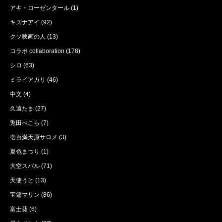
アキ・ローゼンタール
(1)
キズナアイ
(92)
クソ映画の人
(13)
コラボ collaboration
(178)
シロ
(63)
ミライアカリ
(46)
中文
(4)
久遠たま
(27)
兎田ぺこら
(7)
壱百満天原サロメ
(3)
夏色まつり
(1)
大空スバル
(71)
天使うと
(13)
宝鐘マリン
(86)
富士葵
(6)