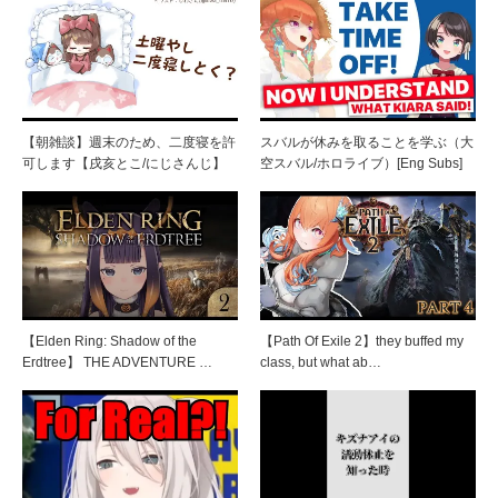
【朝雑談】週末のため、二度寝を許
スバルが休みを取ることを学ぶ（大
可します【戌亥とこ/にじさんじ】
空スバル/ホロライブ）[Eng Subs]
【Elden Ring: Shadow of the
【Path Of Exile 2】they buffed my
Erdtree】 THE ADVENTURE …
class, but what ab…