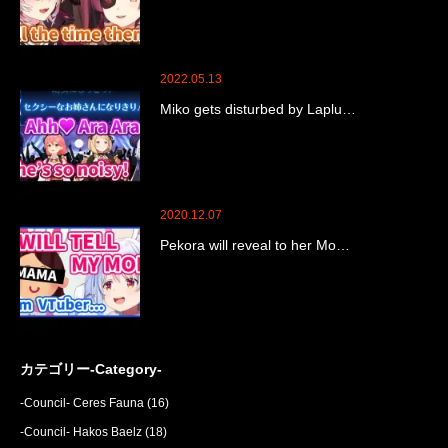
2022.05.13
Miko gets disturbed by Laplu…
2020.12.07
Pekora will reveal to her Mo…
カテゴリー-Category-
-Council- Ceres Fauna
(16)
-Council- Hakos Baelz
(18)