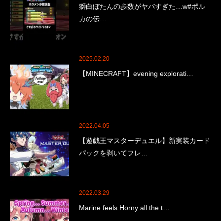
獅白ぼたんの歩数がヤバすぎた…w#ポル
カの伝…
2025.02.20
【MINECRAFT】evening explorati…
2022.04.05
【遊戯王マスターデュエル】新実装カード
パックを剥いてフレ…
2022.03.29
Marine feels Horny all the t…