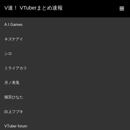
V速！ VTuberまとめ速報
新着動画一覧
VTuber
【 #ホロサマ歌枠リレー 】
A.I.Games
ホーム
夏だ～～～～！！！水着歌枠しゅばあああああああああああああ
キズナアイ
あああああ！！！！！！：sing song【ホロライブ/大空スバル】
シロ
VTuber
2023
JUL
30
ミライアカリ
月ノ美兎
猫宮ひなた
白上フブキ
VTuber forum