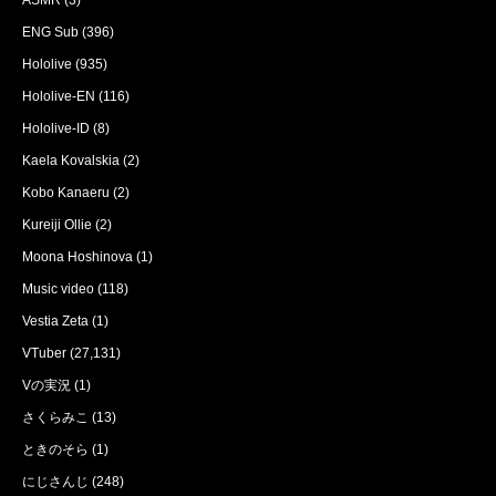
ASMR
(3)
ENG Sub
(396)
Hololive
(935)
Hololive-EN
(116)
Hololive-ID
(8)
Kaela Kovalskia
(2)
Kobo Kanaeru
(2)
Kureiji Ollie
(2)
Moona Hoshinova
(1)
Music video
(118)
Vestia Zeta
(1)
VTuber
(27,131)
Vの実況
(1)
さくらみこ
(13)
ときのそら
(1)
にじさんじ
(248)