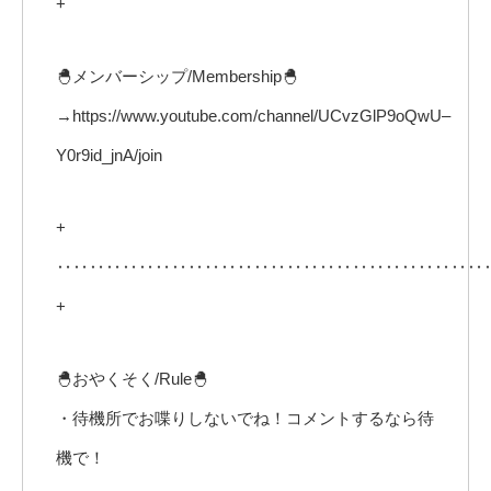
+
🐣メンバーシップ/Membership🐣
→https://www.youtube.com/channel/UCvzGlP9oQwU–
Y0r9id_jnA/join
+
‥‥‥‥‥‥‥‥‥‥‥‥‥‥‥‥‥‥‥‥‥‥‥‥‥‥
+
🐣おやくそく/Rule🐣
・待機所でお喋りしないでね！コメントするなら待
機で！