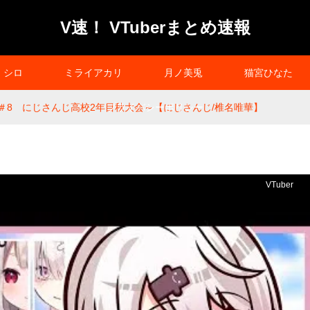
V速！ VTuberまとめ速報
シロ
ミライアカリ
月ノ美兎
猫宮ひなた
】＃8 にじさんじ高校2年目秋大会～【にじさんじ/椎名唯華】
プライバシーポリシー
VTuber