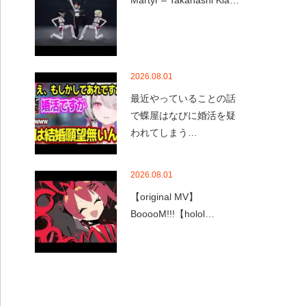
Martyr – Takanashi Kia…
2026.08.01
最近やっていることの話
で蝶屋はなびに婚活を疑
われてしまう…
2026.08.01
【original MV】
BooooM!!!【holol…