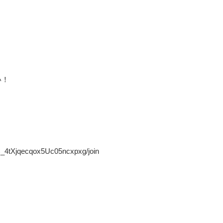
い！
4tXjqecqox5Uc05ncxpxg/join