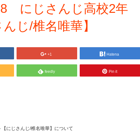
＃8 にじさんじ高校2年
んじ/椎名唯華】
+1
Hatena
feedly
Pin it
会～【にじさんじ/椎名唯華】について