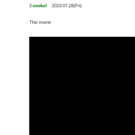
2:
vsoku!
2023.07.28(Fri)
This movie