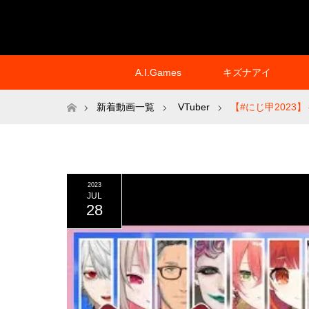
A.I.Games
キズナアイ
ホーム
新着動画一覧
VTuber
【#にじ甲2023
2023
JUL
28