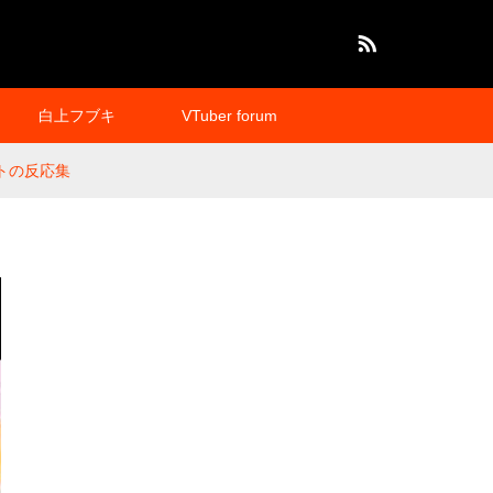
RSS
白上フブキ
VTuber forum
ットの反応集