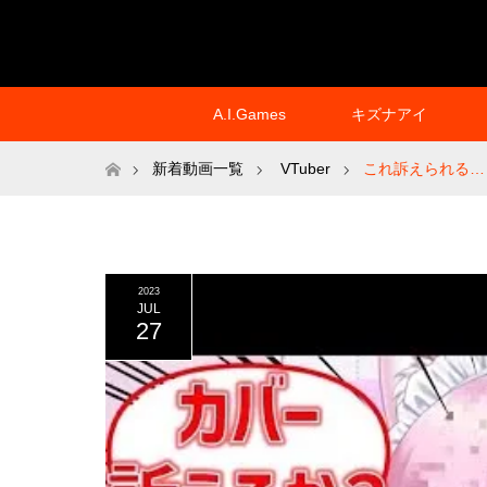
A.I.Games
キズナアイ
ホーム
新着動画一覧
VTuber
これ訴えられる…
2023
JUL
27