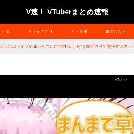
V速！ VTuberまとめ速報
シロ
ミライアカリ
月ノ美兎
猫宮ひなた
？元ホロライブVtuberがついに"潤羽るしあ"を復活させて驚愕するネ
プライバシーポリシー
VTuber