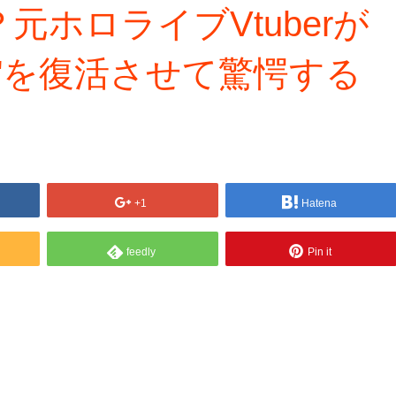
ホロライブVtuberが
"を復活させて驚愕する
+1
Hatena
feedly
Pin it