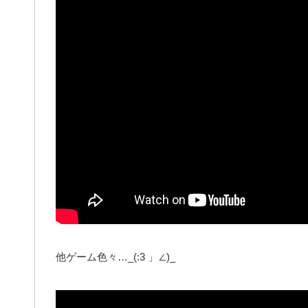
他ゲーム色々…_(:3 」∠)_