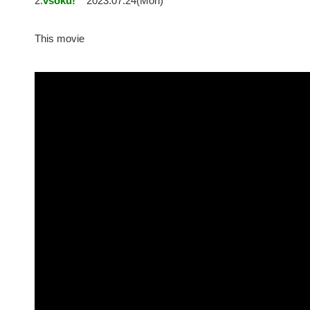
2:
vsoku!
2023.07.24(Mon)
This movie