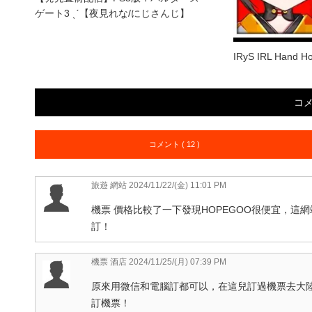
ゲート3 ˎˊ【夜見れな/にじさんじ】
IRyS IRL Hand Ho
コ
コメント ( 12 )
旅遊 網站
2024/11/22/(金) 11:01 PM
機票 價格比較了一下發現HOPEGOO很便宜，
訂！
機票 酒店
2024/11/25/(月) 07:39 PM
原來用微信和電腦訂都可以，在這兒訂過機票去大陸
訂機票！