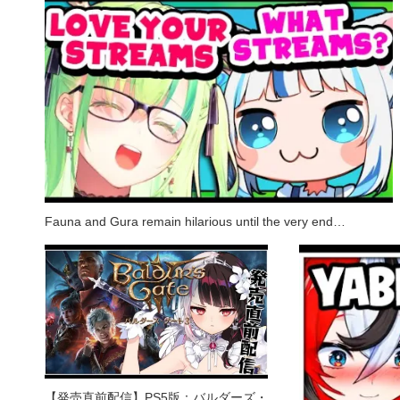
Fauna and Gura remain hilarious until the very end…
【発売直前配信】PS5版：バルダーズ・