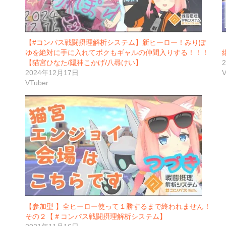
【#コンパス戦闘摂理解析システム】新ヒーロー！みりぽ
ゆを絶対に手に入れてボクもギャルの仲間入りする！！！
【猫宮ひなた/隠神こかげ/八尋けい】
2024年12月17日
V
VTuber
【参加型 】全ヒーロー使って１勝するまで終われません！
その２【＃コンパス戦闘摂理解析システム】