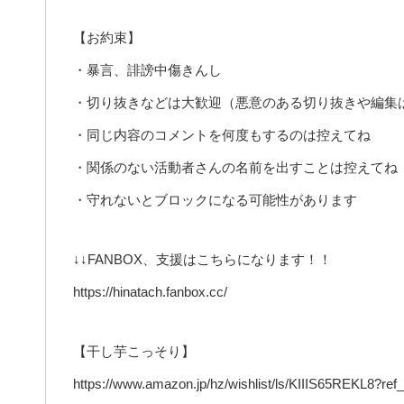
【お約束】
・暴言、誹謗中傷きんし
・切り抜きなどは大歓迎（悪意のある切り抜きや編集
・同じ内容のコメントを何度もするのは控えてね
・関係のない活動者さんの名前を出すことは控えてね
・守れないとブロックになる可能性があります
↓↓FANBOX、支援はこちらになります！！
https://hinatach.fanbox.cc/
【干し芋こっそり】
https://www.amazon.jp/hz/wishlist/ls/KIIIS65REKL8?ref