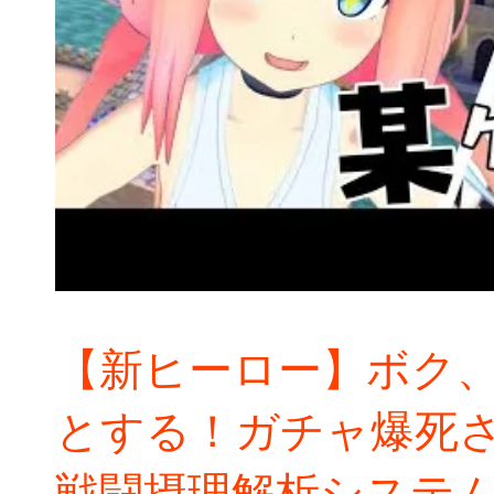
【新ヒーロー】ボク
とする！ガチャ爆死さ
戦闘摂理解析システ