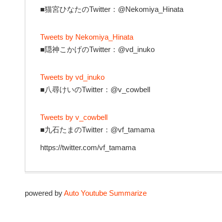
■猫宮ひなたのTwitter：@Nekomiya_Hinata
Tweets by Nekomiya_Hinata
■隠神こかげのTwitter：@vd_inuko
Tweets by vd_inuko
■八尋けいのTwitter：@v_cowbell
Tweets by v_cowbell
■九石たまのTwitter：@vf_tamama
https://twitter.com/vf_tamama
powered by
Auto Youtube Summarize