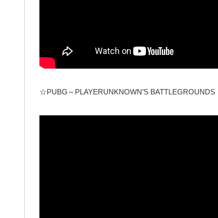
☆PUBG～PLAYERUNKNOWN’S BATTLEGROUNDS