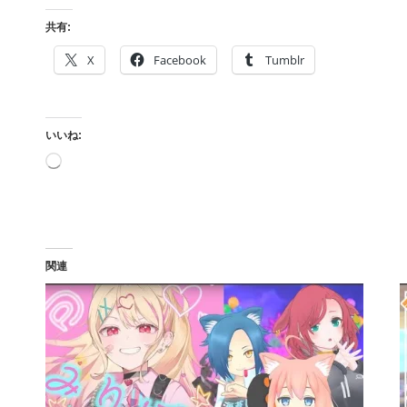
共有:
X
Facebook
Tumblr
いいね:
読
み
込
み
中…
関連