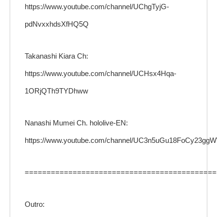
https://www.youtube.com/channel/UChgTyjG-
pdNvxxhdsXfHQ5Q
Takanashi Kiara Ch:
https://www.youtube.com/channel/UCHsx4Hqa-
1ORjQTh9TYDhww
Nanashi Mumei Ch. hololive-EN:
https://www.youtube.com/channel/UC3n5uGu18FoCy23gg
============================================
Outro: