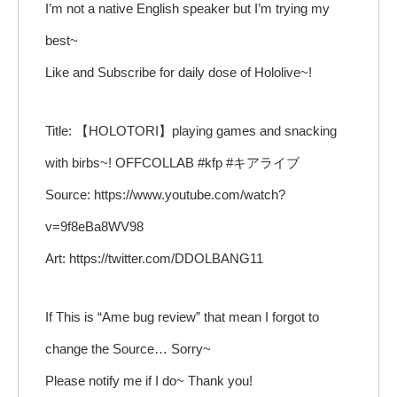
I’m not a native English speaker but I’m trying my
best~
Like and Subscribe for daily dose of Hololive~!
Title: 【HOLOTORI】playing games and snacking
with birbs~! OFFCOLLAB #kfp #キアライブ
Source: https://www.youtube.com/watch?
v=9f8eBa8WV98
Art: https://twitter.com/DDOLBANG11
If This is “Ame bug review” that mean I forgot to
change the Source… Sorry~
Please notify me if I do~ Thank you!