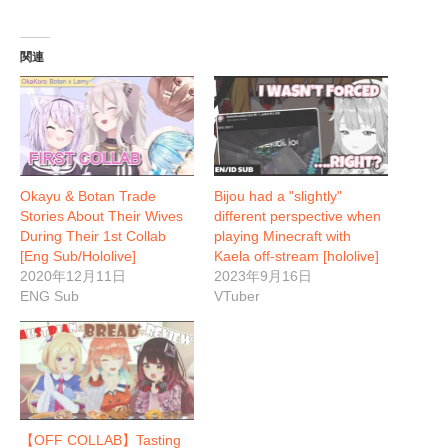
関連
Okayu & Botan Trade
Bijou had a "slightly"
Stories About Their Wives
different perspective when
During Their 1st Collab
playing Minecraft with
[Eng Sub/Hololive]
Kaela off-stream [hololive]
2020年12月11日
2023年9月16日
ENG Sub
VTuber
【OFF COLLAB】Tasting