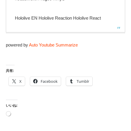
Hololive EN Hololive Reaction Hololive React
powered by
Auto Youtube Summarize
共有:
X
Facebook
Tumblr
いいね:
読
み
込
み
中…