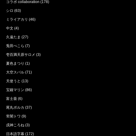
コラボ collaboration
(178)
シロ
(63)
ミライアカリ
(46)
中文
(4)
久遠たま
(27)
兎田ぺこら
(7)
壱百満天原サロメ
(3)
夏色まつり
(1)
大空スバル
(71)
天使うと
(13)
宝鐘マリン
(86)
富士葵
(6)
尾丸ポルカ
(37)
常闇トワ
(9)
戌神ころね
(3)
日本語字幕
(172)