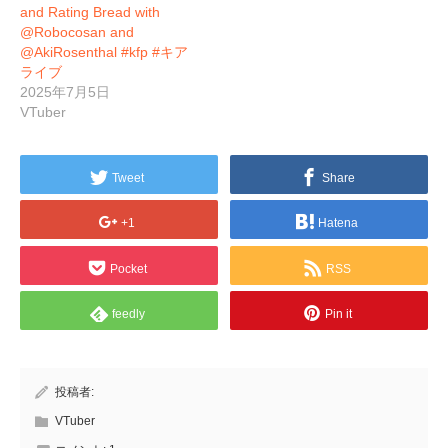
and Rating Bread with
⁨@Robocosan⁩ and
⁨@AkiRosenthal⁩ #kfp #キア
ライブ
2025年7月5日
VTuber
Tweet
Share
+1
Hatena
Pocket
RSS
feedly
Pin it
投稿者:
VTuber