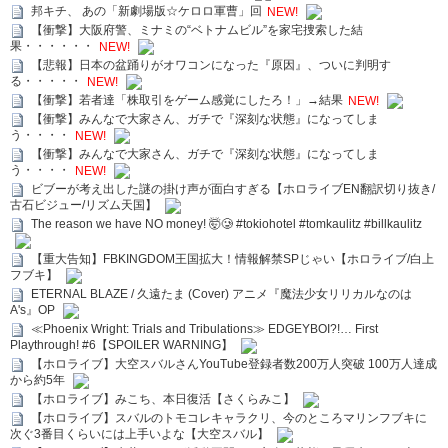
邦キチ、 あの「新劇場版☆ケロロ軍曹」回
NEW!
【衝撃】大阪府警、ミナミの“ベトナムビル”を家宅捜索した結
果・・・・・・
NEW!
【悲報】日本の盆踊りがオワコンになった『原因』、ついに判明す
る・・・・・
NEW!
【衝撃】若者達「株取引をゲーム感覚にしたろ！」→結果
NEW!
【衝撃】みんなで大家さん、ガチで『深刻な状態』になってしま
う・・・・
NEW!
【衝撃】みんなで大家さん、ガチで『深刻な状態』になってしま
う・・・・
NEW!
ビブーが考え出した謎の掛け声が面白すぎる【ホロライブEN翻訳切り抜き/
古石ビジュー/リズム天国】
The reason we have NO money! 🤯🥲 #tokiohotel #tomkaulitz #billkaulitz
【重大告知】FBKINGDOM王国拡大！情報解禁SPじゃい【ホロライブ/白上
フブキ】
ETERNAL BLAZE / 久遠たま (Cover) アニメ『魔法少女リリカルなのは
A's』OP
≪Phoenix Wright: Trials and Tribulations≫ EDGEYBOI?!… First
Playthrough! #6【SPOILER WARNING】
【ホロライブ】大空スバルさんYouTube登録者数200万人突破 100万人達成
から約5年
【ホロライブ】みこち、本日復活【さくらみこ】
【ホロライブ】スバルのトモコレキャラクリ、今のところマリンフブキに
次ぐ3番目くらいには上手いよな【大空スバル】