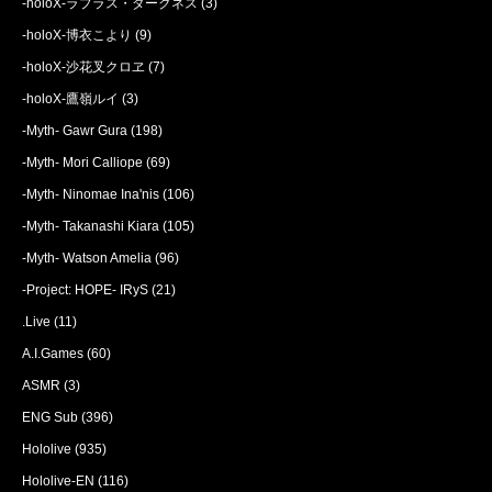
-holoX-ラプラス・ダークネス
(3)
-holoX-博衣こより
(9)
-holoX-沙花叉クロヱ
(7)
-holoX-鷹嶺ルイ
(3)
-Myth- Gawr Gura
(198)
-Myth- Mori Calliope
(69)
-Myth- Ninomae Ina'nis
(106)
-Myth- Takanashi Kiara
(105)
-Myth- Watson Amelia
(96)
-Project: HOPE- IRyS
(21)
.Live
(11)
A.I.Games
(60)
ASMR
(3)
ENG Sub
(396)
Hololive
(935)
Hololive-EN
(116)