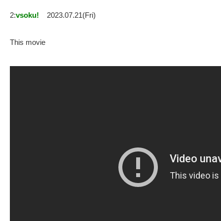
2:
vsoku!
2023.07.21(Fri)
This movie