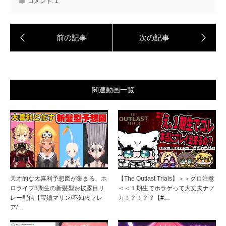
コメント:
1
関連動画一覧
天才的な大喜利予想図が集まる、ホ
【The Outlast Trials】＞＞グロ注意
ロライブ3期生の新髪型お披露目リ
＜＜１期生でホラゲって大丈夫ナノ
レー配信【宝鐘マリン/不知火フレ
カ！？！？？【#…
ア/…