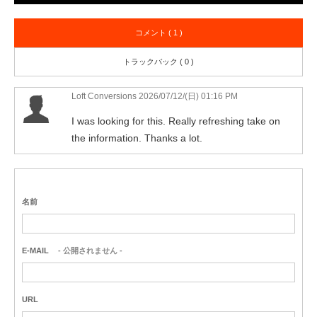
コメント ( 1 )
トラックバック ( 0 )
Loft Conversions
2026/07/12/(日) 01:16 PM
I was looking for this. Really refreshing take on
the information. Thanks a lot.
名前
E-MAIL
- 公開されません -
URL