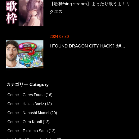
【歌枠/sing stream】まったり歌うよ！リ
クエス…
2024.08.30
I FOUND DRAGON CITY HACK? &#…
カテゴリー-Category-
-Council- Ceres Fauna
(16)
-Council- Hakos Baelz
(18)
-Council- Nanashi Mumei
(20)
-Council- Ouro Kronii
(13)
-Council- Tsukumo Sana
(12)