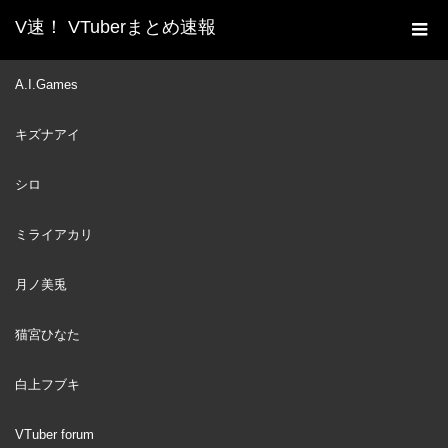
V速！ VTuberまとめ速報
新着動画一覧
VTuber
HoloBird Had Three-way
A.I.Games
ホーム
*** in Their Off Collab… (Hololive)
キズナアイ
VTuber
2023
JUL
22
シロ
ミライアカリ
月ノ美兎
猫宮ひなた
白上フブキ
VTuber forum