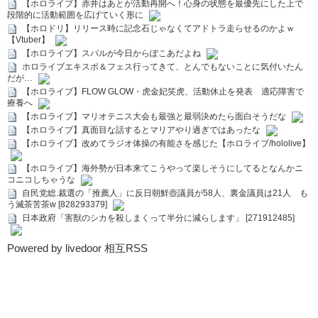
【ホロライブ】赤井はあとが活動再開へ！心身の状態を最優先にした上で
段階的に活動範囲を広げていく形に
【ホロドリ】リリース時に記念石じゃなくてアドトラ走らせるのかよｗ
【Vtuber】
【ホロライブ】スバルが今日からぽこあだよね
ホロライブエキスポ＆フェス行ってきて、とんでもないことに気付いたん
だが…
【ホロライブ】FLOW GLOW・虎金妃笑虎、活動休止を発表 適応障害で
療養へ
【ホロライブ】マリオテニス大会も最強と最弱決めたら面白そうだな
【ホロライブ】真面目な話するとマリアやり過ぎではあったな
【ホロライブ】改めてラジオ体操の有能さを感じた【ホロライブ/hololive】
【ホロライブ】海外勢が日本来てこうやって楽しそうにしてるとなんかニ
コニコしちゃうな
自民党総.裁選の「推薦人」に反日朝鮮壺議員が58人、裏金議員は21人 も
う滅茶苦茶w [828293379]
日本政府「害獣のシカを殺しまくって半分に減らします」 [271912485]
Powered by livedoor 相互RSS