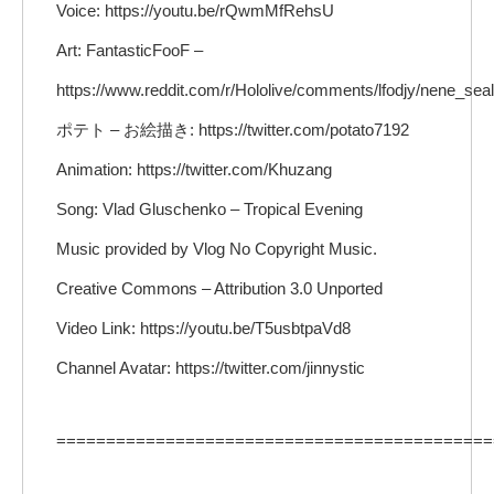
Voice: https://youtu.be/rQwmMfRehsU
Art: FantasticFooF –
https://www.reddit.com/r/Hololive/comments/lfodjy/nene_seal
ポテト – お絵描き: https://twitter.com/potato7192
Animation: https://twitter.com/Khuzang
Song: Vlad Gluschenko – Tropical Evening
Music provided by Vlog No Copyright Music.
Creative Commons – Attribution 3.0 Unported
Video Link: https://youtu.be/T5usbtpaVd8
Channel Avatar: https://twitter.com/jinnystic
============================================