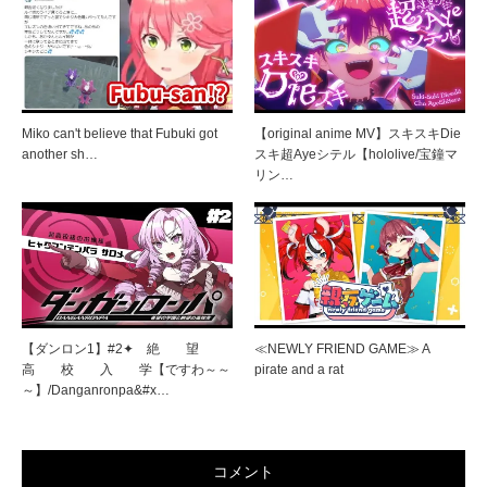
Miko can't believe that Fubuki got
【original anime MV】スキスキDie
another sh…
スキ超Ayeシテル【hololive/宝鐘マ
リン…
【ダンロン1】#2✦ 絶 望
≪NEWLY FRIEND GAME≫ A
高 校 入 学【ですわ～～
pirate and a rat
～】/Danganronpa&#x…
コメント