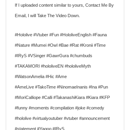
If I uploaded content similar to yours, Contact Me By
Email, I will Take The Video Down.
#Hololive #Vtuber #Fun #HololiveEnglish #Fauna
#Nature #Mumei #Owl #Bae #Rat #Kronii #Time
#IRyS #VSinger #GawrGura #chumbuds
#TAKAMORI #hololiveEN #hololiveMyth
#WatsonAmelia #Hic #Ame
#AmeLive #TakoTime #NinomaeInanis #Ina #Pun
#MoriCalliope #Calli #TakanashiKiara #Kiara #KFP
#funny #moments #compilation #joke #comedy
#hololive #virtualyoutuber #vtuber #announcement
#statement #Yagoo #IRyS