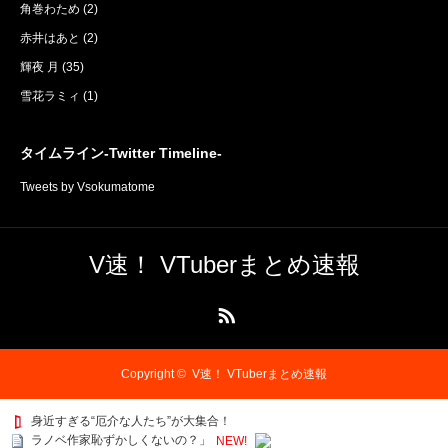
角巻わため
(2)
赤井はあと
(2)
輝夜 月
(35)
雪花ラミィ
(1)
タイムライン-Twitter Timeline-
Tweets by Vsokumatome
V速！ VTuberまとめ速報
RSS
Copyright ©
V速！ VTuberまとめ速報
身近すぎる“厄介な人たち”が大集合！
ラノベ作家恥ずかしくないの？」
NEW!