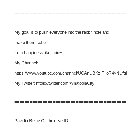
============================================
My goal is to push everyone into the rabbit hole and
make them suffer
from happiness like I did~
My Channel:
https://www.youtube.com/channel/UCAnUBKzIF_oR4yNUfq
My Twitter: https://twitter.com/WhatopiaCity
============================================
Pavolia Reine Ch. hololive-ID: