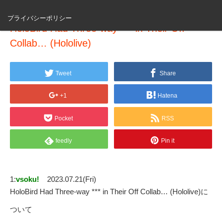
プライバシーポリシー
HoloBird Had Three-way *** in Their Off
Collab… (Hololive)
Tweet
Share
+1
Hatena
Pocket
RSS
feedly
Pin it
1:
vsoku!
2023.07.21(Fri)
HoloBird Had Three-way *** in Their Off Collab… (Hololive)に
ついて