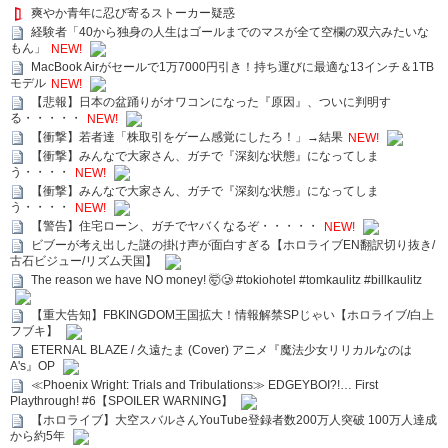
爽やか青年に忍び寄るストーカー疑惑
経験者「40から独身の人生はゴールまでのマスが全て空欄の双六みたいな
もん」
NEW!
MacBook Airがセールで1万7000円引き！持ち運びに最適な13インチ＆1TB
モデル
NEW!
【悲報】日本の盆踊りがオワコンになった『原因』、ついに判明す
る・・・・・
NEW!
【衝撃】若者達「株取引をゲーム感覚にしたろ！」→結果
NEW!
【衝撃】みんなで大家さん、ガチで『深刻な状態』になってしま
う・・・・
NEW!
【衝撃】みんなで大家さん、ガチで『深刻な状態』になってしま
う・・・・
NEW!
【警告】住宅ローン、ガチでヤバくなるぞ・・・・・
NEW!
ビブーが考え出した謎の掛け声が面白すぎる【ホロライブEN翻訳切り抜き/
古石ビジュー/リズム天国】
The reason we have NO money! 🤯🥲 #tokiohotel #tomkaulitz #billkaulitz
【重大告知】FBKINGDOM王国拡大！情報解禁SPじゃい【ホロライブ/白上
フブキ】
ETERNAL BLAZE / 久遠たま (Cover) アニメ『魔法少女リリカルなのは
A's』OP
≪Phoenix Wright: Trials and Tribulations≫ EDGEYBOI?!… First
Playthrough! #6【SPOILER WARNING】
【ホロライブ】大空スバルさんYouTube登録者数200万人突破 100万人達成
から約5年