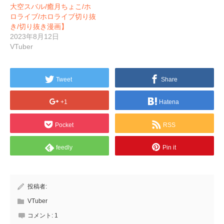
大空スバル/癒月ちょこ/ホ
ロライブ/ホロライブ切り抜
き/切り抜き漫画】
2023年8月12日
VTuber
Tweet
Share
+1
Hatena
Pocket
RSS
feedly
Pin it
投稿者:
VTuber
コメント:
1