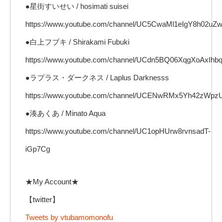
●星街すいせい / hosimati suisei
https://www.youtube.com/channel/UC5CwaMl1eIgY8h02uZ
●白上フブキ / Shirakami Fubuki
https://www.youtube.com/channel/UCdn5BQ06XqgXoAxIh
●ラプラス・ダークネス / Laplus Darknesss
https://www.youtube.com/channel/UCENwRMx5Yh42zWp
●湊あくあ / Minato Aqua
https://www.youtube.com/channel/UC1opHUrw8rvnsadT-
iGp7Cg
★My Account★
【twitter】
Tweets by vtubamomonofu