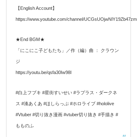
【English Account】
https://www.youtube.com/channel/UCGsUOjwNlY19Zb47z
★End BGM★
「にこにこ子どもたち」／作（編）曲 ： クラウン
ジ
https://youtu.be/qsfa30Iw98I
#白上フブキ #星街すいせい #ラプラス・ダークネ
ス #湊あくあ #ほしらっぷ #ホロライブ #hololive
#Vtuber #切り抜き漫画​ #vtuber切り抜き #手描き #
もものふ