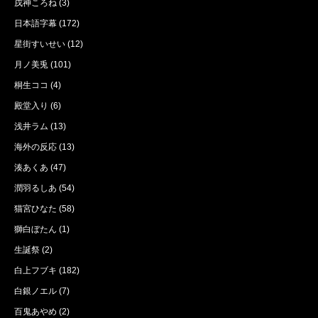
戌神ころね
(3)
日本語字幕
(172)
星街すいせい
(12)
月ノ美兎
(101)
桐生ココ
(4)
殿堂入り
(6)
浅井ラム
(13)
海外の反応
(13)
湊あくあ
(47)
潤羽るしあ
(54)
猫宮ひなた
(58)
獅白ぼたん
(1)
生誕祭
(2)
白上フブキ
(182)
白銀ノエル
(7)
百鬼あやめ
(2)