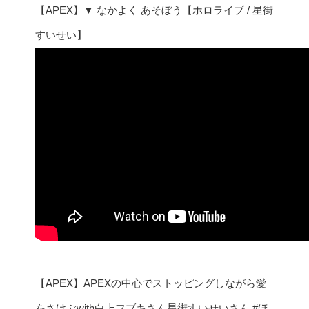
【APEX】▼ なかよく あそぼう【ホロライブ / 星街
すいせい】
【APEX】APEXの中心でストッピングしながら愛
をさけぶwith白上フブキさん星街すいせいさん #ほ