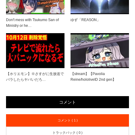
Don't mess with Tsukumo San of
ゆず「REASON」
Ministry or he…
【ホリエモン】※さすがに生放送で
【stream】【Pavolia
バラしたらヤバいだろ…
Reine/hololiveID 2nd gen】
コメント
コメント ( 1 )
トラックバック ( 0 )