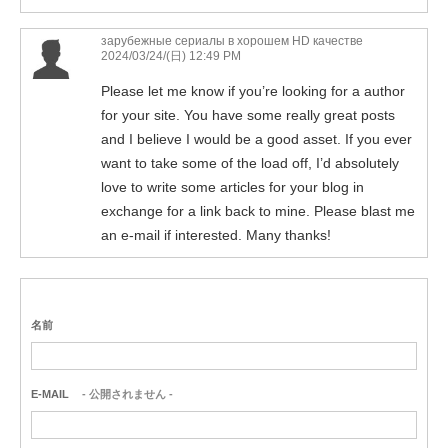
зарубежные сериалы в хорошем HD качестве
2024/03/24/(日) 12:49 PM
Please let me know if you’re looking for a author
for your site. You have some really great posts
and I believe I would be a good asset. If you ever
want to take some of the load off, I’d absolutely
love to write some articles for your blog in
exchange for a link back to mine. Please blast me
an e-mail if interested. Many thanks!
名前
E-MAIL
- 公開されません -