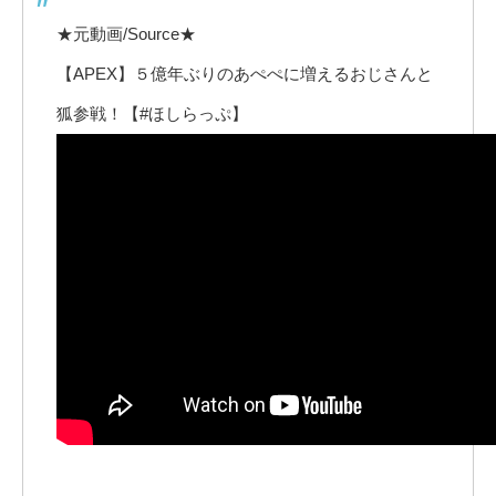
★元動画/Source★
【APEX】５億年ぶりのあぺぺに増えるおじさんと
狐参戦！【#ほしらっぷ】