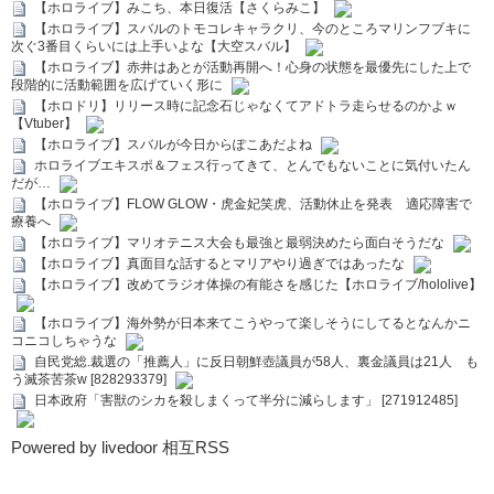
【ホロライブ】みこち、本日復活【さくらみこ】
【ホロライブ】スバルのトモコレキャラクリ、今のところマリンフブキに
次ぐ3番目くらいには上手いよな【大空スバル】
【ホロライブ】赤井はあとが活動再開へ！心身の状態を最優先にした上で
段階的に活動範囲を広げていく形に
【ホロドリ】リリース時に記念石じゃなくてアドトラ走らせるのかよｗ
【Vtuber】
【ホロライブ】スバルが今日からぽこあだよね
ホロライブエキスポ＆フェス行ってきて、とんでもないことに気付いたん
だが…
【ホロライブ】FLOW GLOW・虎金妃笑虎、活動休止を発表 適応障害で
療養へ
【ホロライブ】マリオテニス大会も最強と最弱決めたら面白そうだな
【ホロライブ】真面目な話するとマリアやり過ぎではあったな
【ホロライブ】改めてラジオ体操の有能さを感じた【ホロライブ/hololive】
【ホロライブ】海外勢が日本来てこうやって楽しそうにしてるとなんかニ
コニコしちゃうな
自民党総.裁選の「推薦人」に反日朝鮮壺議員が58人、裏金議員は21人 も
う滅茶苦茶w [828293379]
日本政府「害獣のシカを殺しまくって半分に減らします」 [271912485]
Powered by livedoor 相互RSS