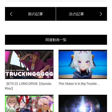
関連動画一覧
【ETS 2】LONG DRIVE【Ayunda
This Vtuber Is In Big Trouble…
Risu】