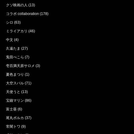
クソ映画の人
(13)
コラボ collaboration
(178)
シロ
(63)
ミライアカリ
(46)
中文
(4)
久遠たま
(27)
兎田ぺこら
(7)
壱百満天原サロメ
(3)
夏色まつり
(1)
大空スバル
(71)
天使うと
(13)
宝鐘マリン
(86)
富士葵
(6)
尾丸ポルカ
(37)
常闇トワ
(9)