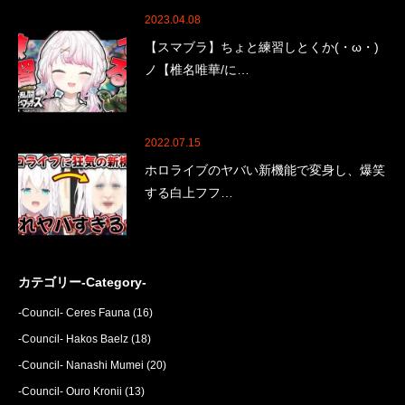
2023.04.08
【スマブラ】ちょと練習しとくか(・ω・)
ノ【椎名唯華/に…
2022.07.15
ホロライブのヤバい新機能で変身し、爆笑
する白上フフ…
カテゴリー-Category-
-Council- Ceres Fauna
(16)
-Council- Hakos Baelz
(18)
-Council- Nanashi Mumei
(20)
-Council- Ouro Kronii
(13)