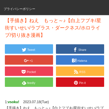
プライバシーポリシー
【手描き】ねえ もっと～♪【白上フブキ/星
街すいせい/ラプラス・ダークネス/ホロライ
ブ/切り抜き漫画】
Tweet
Share
+1
Hatena
Pocket
RSS
feedly
Pin it
1:
vsoku!
2023.07.18(Tue)
【手描き】ねえ もっと～♪【白上フブキ/星街すいせい/ラプ