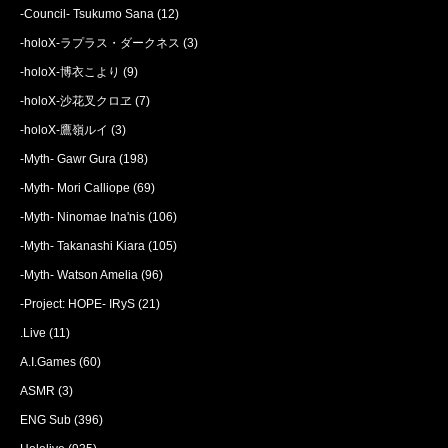
-Council- Tsukumo Sana
(12)
-holoX-ラプラス・ダークネス
(3)
-holoX-博衣こより
(9)
-holoX-沙花叉クロヱ
(7)
-holoX-鷹嶺ルイ
(3)
-Myth- Gawr Gura
(198)
-Myth- Mori Calliope
(69)
-Myth- Ninomae Ina'nis
(106)
-Myth- Takanashi Kiara
(105)
-Myth- Watson Amelia
(96)
-Project: HOPE- IRyS
(21)
.Live
(11)
A.I.Games
(60)
ASMR
(3)
ENG Sub
(396)