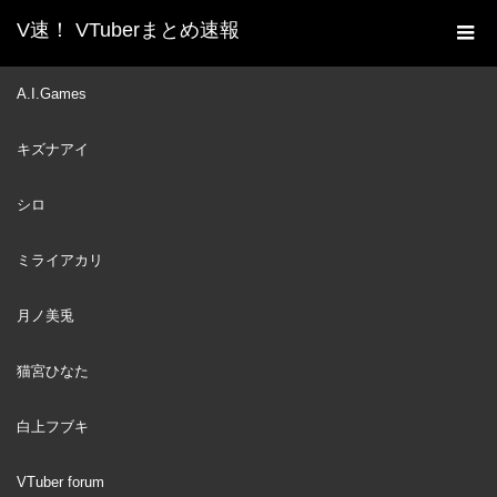
V速！ VTuberまとめ速報
新着動画一覧
VTuber
【手描き】ねえ もっと～
A.I.Games
ホーム
♪【白上フブキ/星街すいせい/ラプラス・ダークネス/ホロライブ/
キズナアイ
切り抜き漫画】
VTuber
2023
シロ
JUL
18
ミライアカリ
月ノ美兎
猫宮ひなた
白上フブキ
VTuber forum