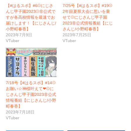
【#はるスポ】#6⚾にじさ
7/25号【#はるスポ】#19⚾
んじ甲子園2023⚾非公式で
2年目夏県大会に思いを乗
すが各高校情報を最速でお
せて⚾にじさんじ甲子園
届けします！【にじさんじ/
2023非公式情報番組【にじ
小野町春香】
さんじ/小野町春香】
2023年7月9日
2023年7月25日
VTuber
VTuber
7/18号【#はるスポ】#14⚾
お願い☆神様叶えて❤⚾に
じさんじ甲子園2023非公式
情報番組【にじさんじ/小野
町春香】
2023年7月18日
VTuber