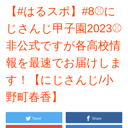
【#はるスポ】#8⚾に
じさんじ甲子園2023⚾
非公式ですが各高校情
報を最速でお届けしま
す！【にじさんじ/小
野町春香】
Tweet
Share