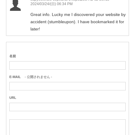
2024/03/24/(日) 06:34 PM
Great info. Lucky me I discovered your website by
accident (stumbleupon). I have bookmarked it for
later!
名前
E-MAIL
- 公開されません -
URL