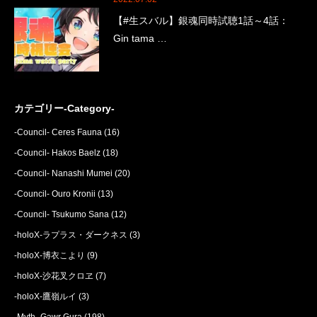
【#生スバル】銀魂同時試聴1話～4話：
Gin tama …
カテゴリー-Category-
-Council- Ceres Fauna
(16)
-Council- Hakos Baelz
(18)
-Council- Nanashi Mumei
(20)
-Council- Ouro Kronii
(13)
-Council- Tsukumo Sana
(12)
-holoX-ラプラス・ダークネス
(3)
-holoX-博衣こより
(9)
-holoX-沙花叉クロヱ
(7)
-holoX-鷹嶺ルイ
(3)