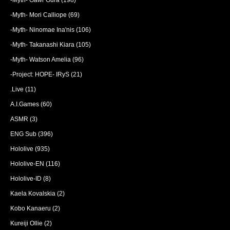
-Myth- Gawr Gura
(198)
-Myth- Mori Calliope
(69)
-Myth- Ninomae Ina'nis
(106)
-Myth- Takanashi Kiara
(105)
-Myth- Watson Amelia
(96)
-Project: HOPE- IRyS
(21)
.Live
(11)
A.I.Games
(60)
ASMR
(3)
ENG Sub
(396)
Hololive
(935)
Hololive-EN
(116)
Hololive-ID
(8)
Kaela Kovalskia
(2)
Kobo Kanaeru
(2)
Kureiji Ollie
(2)