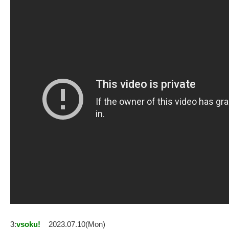
3:
vsoku!
2023.07.10(Mon)