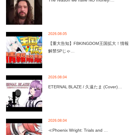
The reason we have NO money!…
2026.08.05
【重大告知】FBKINGDOM王国拡大！情報
解禁SPじゃ…
2026.08.04
ETERNAL BLAZE / 久遠たま (Cover)…
2026.08.04
≪Phoenix Wright: Trials and …