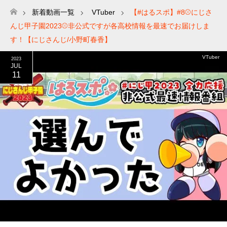
新着動画一覧
VTuber
【#はるスポ】#8⚾にじさ
ホーム
んじ甲子園2023⚾非公式ですが各高校情報を最速でお届けしま
す！【にじさんじ/小野町春香】
VTuber
2023
JUL
11