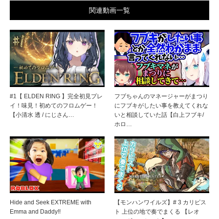
関連動画一覧
#1【 ELDEN RING 】完全初見プレ
フブちゃんのマネージャーがまつり
イ！味見！初めてのフロムゲー！
にフブキがしたい事を教えてくれな
【小清水 透 / にじさん…
いと相談していた話【白上フブキ/
ホロ…
Hide and Seek EXTREME with
【モンハンワイルズ】# 3 カリピス
Emma and Daddy!!
ト 上位の地で奏でまくる 【レオ