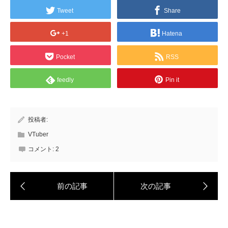
Tweet
Share
+1
Hatena
Pocket
RSS
feedly
Pin it
投稿者:
VTuber
コメント:
2