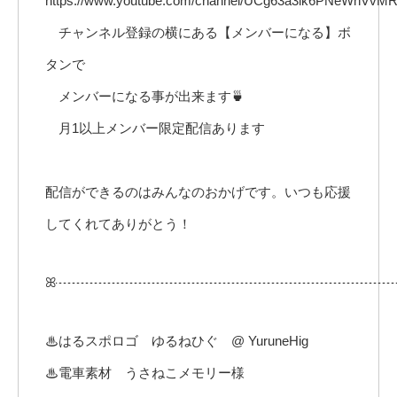
https://www.youtube.com/channel/UCg63a3lk6PNeWhVvM
チャンネル登録の横にある【メンバーになる】ボ
タンで
メンバーになる事が出来ます🍵
月1以上メンバー限定配信あります
配信ができるのはみんなのおかげです。いつも応援
してくれてありがとう！
ꕤ┈┈┈┈┈┈┈┈┈┈┈┈┈┈┈┈┈┈┈┈┈┈┈┈┈
♨はるスポロゴ ゆるねひぐ @ YuruneHig
♨電車素材 うさねこメモリー様