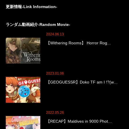
更新情報-Link Information-
ランダム動画紹介-Random Movie-
2024.06.13
【Withering Rooms】 Horror Rog…
2023.01.06
【GEOGUESSR】Doko TF am I !?(w…
2022.05.26
【RECAP】Maldives in 9000 Phot…