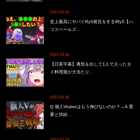
2023.02.09
史上最高にヤバイRyS発言をするIRyS【ハ
コスベールズ…
2025.03.20
【日英字幕】勇気を出して1人で入ったタ
イ料理屋が大当たり…
2022.05.26
Q.個人Vtuberはもう伸びないのか？→A.需
要と供給…
2022.07.02