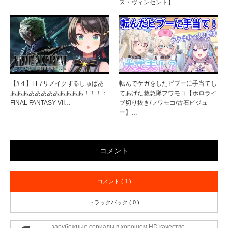
ス・ヴィンセント】
【#４】FF7リメイクするしゅばあ
転んでケガをしたビブーに手当てし
ああああああああああああ！！！：
てあげた救急隊フワモコ【ホロライ
FINAL FANTASY VII…
ブ切り抜き/フワモコ/古石ビジュ
ー】…
コメント
コメント ( 1 )
トラックバック ( 0 )
зарубежные сериалы в хорошем HD качестве