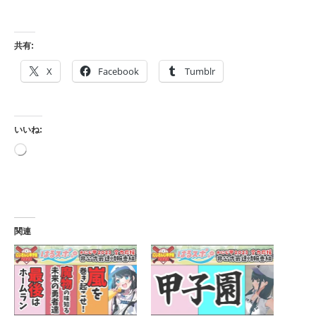
共有:
X
Facebook
Tumblr
いいね:
読
み
込
み
中…
関連