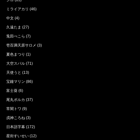
シロ
(63)
ミライアカリ
(46)
中文
(4)
久遠たま
(27)
兎田ぺこら
(7)
壱百満天原サロメ
(3)
夏色まつり
(1)
大空スバル
(71)
天使うと
(13)
宝鐘マリン
(86)
富士葵
(6)
尾丸ポルカ
(37)
常闇トワ
(9)
戌神ころね
(3)
日本語字幕
(172)
星街すいせい
(12)