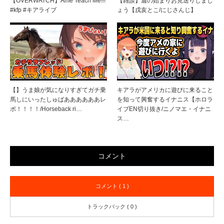
【OVERWATCH】Ame Teach Me!!!
【雑談】週の始まりお見送りしまし
#kfp #キアライブ
ょう【戌亥とこ/にじさんじ】
【】うま娘が気になりすぎてガチ乗
キアラがアメリカに遊びに来ること
馬しにいったしゅばああああああレ
を知って興奮するイナニス【ホロラ
ポ！！！！/Horseback ri…
イブEN切り抜き/ニノマエ・イナニ
ス…
コメント
コメント ( 1 )
トラックバック ( 0 )