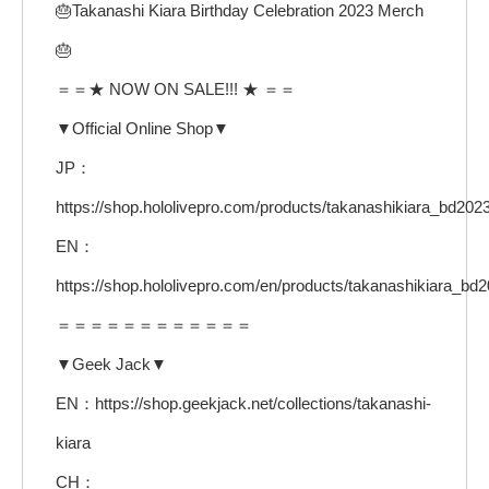
🎂Takanashi Kiara Birthday Celebration 2023 Merch
🎂
＝＝★ NOW ON SALE!!! ★ ＝＝
▼Official Online Shop▼
JP：
https://shop.hololivepro.com/products/takanashikiara_bd202
EN：
https://shop.hololivepro.com/en/products/takanashikiara_bd
＝＝＝＝＝＝＝＝＝＝＝＝
▼Geek Jack▼
EN：https://shop.geekjack.net/collections/takanashi-
kiara
CH：