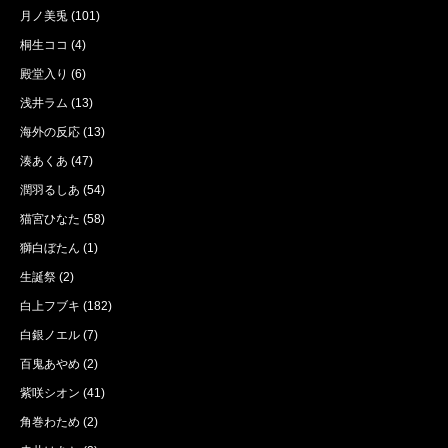
月ノ美兎
(101)
桐生ココ
(4)
殿堂入り
(6)
浅井ラム
(13)
海外の反応
(13)
湊あくあ
(47)
潤羽るしあ
(54)
猫宮ひなた
(58)
獅白ぼたん
(1)
生誕祭
(2)
白上フブキ
(182)
白銀ノエル
(7)
百鬼あやめ
(2)
紫咲シオン
(41)
角巻わため
(2)