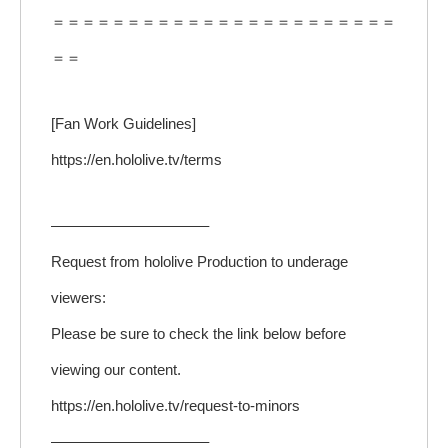
＝＝＝＝＝＝＝＝＝＝＝＝＝＝＝＝＝＝＝＝＝＝＝
＝＝
[Fan Work Guidelines]
https://en.hololive.tv/terms
——————————–
Request from hololive Production to underage
viewers:
Please be sure to check the link below before
viewing our content.
https://en.hololive.tv/request-to-minors
——————————–