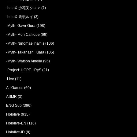
-holoX-沙花叉クロヱ
(7)
-holoX-鷹嶺ルイ
(3)
-Myth- Gawr Gura
(198)
-Myth- Mori Calliope
(69)
-Myth- Ninomae Ina'nis
(106)
-Myth- Takanashi Kiara
(105)
-Myth- Watson Amelia
(96)
-Project: HOPE- IRyS
(21)
.Live
(11)
A.I.Games
(60)
ASMR
(3)
ENG Sub
(396)
Hololive
(935)
Hololive-EN
(116)
Hololive-ID
(8)