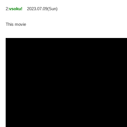
2:
vsoku!
2023.07.09(Sun)
This movie