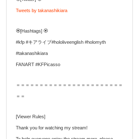
Tweets by takanashikiara
🏵️[Hashtags] 🏵️
#kfp #キアライブ#hololiveenglish #holomyth
#takanashikiara
FANART #KFPicasso
＝＝＝＝＝＝＝＝＝＝＝＝＝＝＝＝＝＝＝＝＝＝＝
＝＝
[Viewer Rules]
Thank you for watching my stream!
To help everyone enjoy the stream more, please