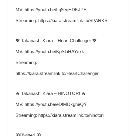
MV: https://youtu.be/Lq9eqHDKJPE
Streaming: https://kiara.streamlink.to/SPARKS
💖 Takanashi Kiara – Heart Challenger 💖
MV: https://youtu.be/KpSLiHAYe7k
Streaming:
https://kiara.streamlink.to/HeartChallenger
🔥 Takanashi Kiara – HINOTORI 🔥
MV: https://youtu.be/eDfMDkgheQY
Streaming: https://kiara.streamlink.to/hinotori
🏵️[Twitter] 🏵️