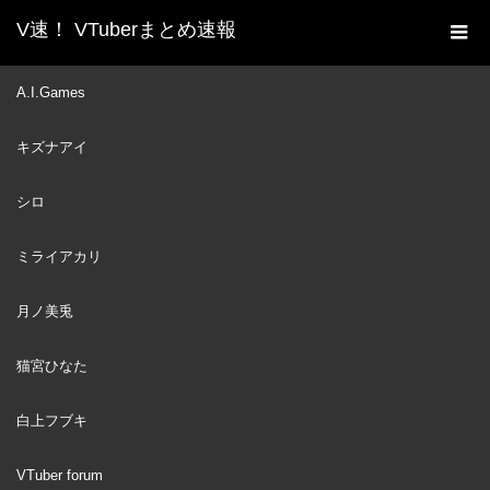
V速！ VTuberまとめ速報
新着動画一覧
VTuber
【TOTK】FINALE!!?!? It's
A.I.Games
ホーム
Time To End It… 😭 #kfp #キアライブ
キズナアイ
VTuber
2023
JUL
10
シロ
ミライアカリ
月ノ美兎
猫宮ひなた
白上フブキ
VTuber forum