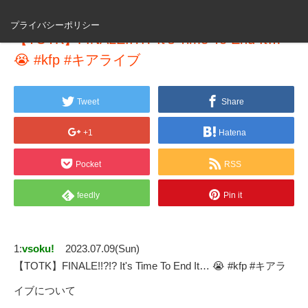
プライバシーポリシー
【TOTK】FINALE!!?!? It's Time To End It…
😭 #kfp #キアライブ
Tweet
Share
+1
Hatena
Pocket
RSS
feedly
Pin it
1:
vsoku!
2023.07.09(Sun)
【TOTK】FINALE!!?!? It's Time To End It… 😭 #kfp #キアラ
イブについて