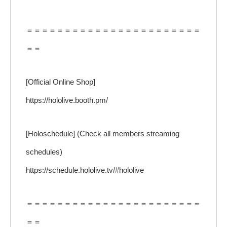
＝＝＝＝＝＝＝＝＝＝＝＝＝＝＝＝＝＝＝＝＝＝＝
＝＝
[Official Online Shop]
https://hololive.booth.pm/
[Holoschedule] (Check all members streaming
schedules)
https://schedule.hololive.tv/#hololive
＝＝＝＝＝＝＝＝＝＝＝＝＝＝＝＝＝＝＝＝＝＝＝
＝＝