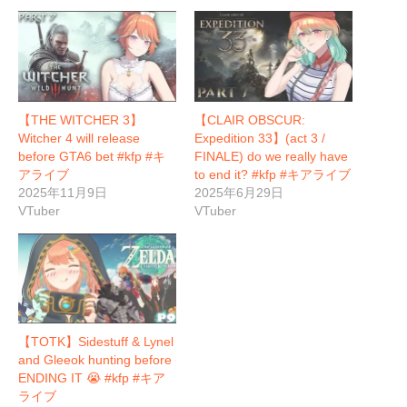
【THE WITCHER 3】
【CLAIR OBSCUR:
Witcher 4 will release
Expedition 33】(act 3 /
before GTA6 bet #kfp #キ
FINALE) do we really have
アライブ
to end it? #kfp #キアライブ
2025年11月9日
2025年6月29日
VTuber
VTuber
【TOTK】Sidestuff & Lynel
and Gleeok hunting before
ENDING IT 😭 #kfp #キア
ライブ