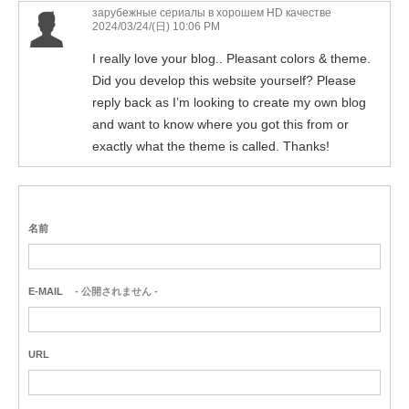
зарубежные сериалы в хорошем HD качестве
2024/03/24/(日) 10:06 PM
I really love your blog.. Pleasant colors & theme.
Did you develop this website yourself? Please
reply back as I’m looking to create my own blog
and want to know where you got this from or
exactly what the theme is called. Thanks!
名前
E-MAIL
- 公開されません -
URL