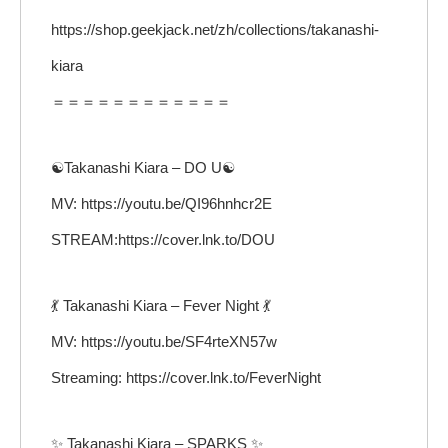
https://shop.geekjack.net/zh/collections/takanashi-
kiara
＝＝＝＝＝＝＝＝＝＝＝＝
☯Takanashi Kiara – DO U☯
MV: https://youtu.be/QI96hnhcr2E
STREAM:https://cover.lnk.to/DOU
💃 Takanashi Kiara – Fever Night 💃
MV: https://youtu.be/SF4rteXN57w
Streaming: https://cover.lnk.to/FeverNight
✨ Takanashi Kiara – SPARKS ✨