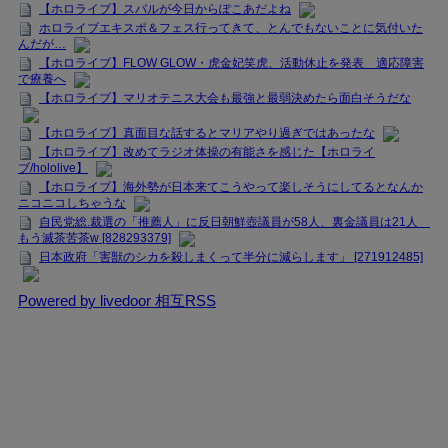
【ホロライブ】スバルが今日からぽこあだよね
ホロライブエキスポ＆フェス行ってきて、とんでもないことに気付いた
んだが…
【ホロライブ】FLOW GLOW・虎金妃笑虎、活動休止を発表 適応障害
で療養へ
【ホロライブ】マリオテニス大会も最強と最弱決めたら面白そうだな
【ホロライブ】真面目な話するとマリアやり過ぎではあったな
【ホロライブ】改めてラジオ体操の有能さを感じた【ホロライ
ブ/hololive】
【ホロライブ】海外勢が日本来てこうやって楽しそうにしてるとなんか
ニコニコしちゃうな
自民党総.裁選の「推薦人」に反日朝鮮壺議員が58人、裏金議員は21人
もう滅茶苦茶w [828293379]
日本政府「害獣のシカを殺しまくって半分に減らします」 [271912485]
Powered by livedoor 相互RSS