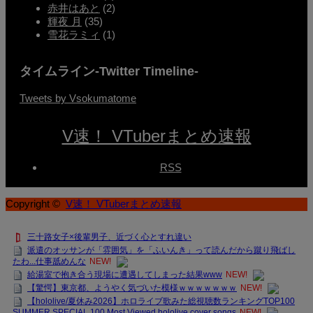
赤井はあと
(2)
輝夜 月
(35)
雪花ラミィ
(1)
タイムライン-Twitter Timeline-
Tweets by Vsokumatome
V速！ VTuberまとめ速報
RSS
Copyright ©
V速！ VTuberまとめ速報
三十路女子×後輩男子、近づく心とすれ違い
派遣のオッサンが「雰囲気」を「ふいんき」って読んだから蹴り飛ばし
たわ...仕事舐めんな
NEW!
給湯室で抱き合う現場に遭遇してしまった結果www
NEW!
【驚愕】東京都、ようやく気づいた模様ｗｗｗｗｗｗｗ
NEW!
【hololive/夏休み2026】ホロライブ歌みた総視聴数ランキングTOP100
SUMMER SPECIAL 100 Most Viewed hololive cover songs
NEW!