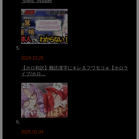
*sniffs* #vtuber
2024.10.25
【ホロ和訳】難読漢字にキレるフワモコｗ【ホロラ
イブ/ホロ…
2025.01.04