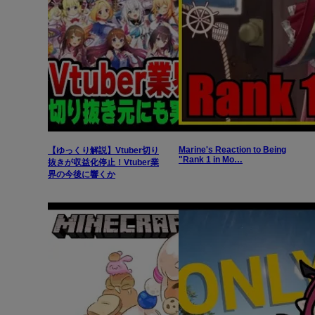
Marine's Reaction to Being
【ゆっくり解説】Vtuber切り
"Rank 1 in Mo…
抜きが収益化停止！Vtuber業
界の今後に響くか