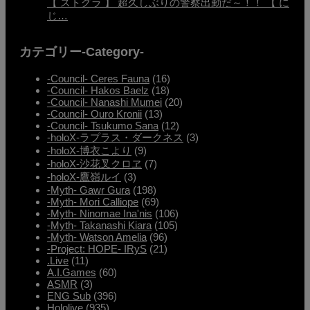
【 ストグラ 】 超久しぶりの警察出勤だ～！！ 【 に
じ…
カテゴリー-Category-
-Council- Ceres Fauna
(16)
-Council- Hakos Baelz
(18)
-Council- Nanashi Mumei
(20)
-Council- Ouro Kronii
(13)
-Council- Tsukumo Sana
(12)
-holoX-ラプラス・ダークネス
(3)
-holoX-博衣こより
(9)
-holoX-沙花叉クロヱ
(7)
-holoX-鷹嶺ルイ
(3)
-Myth- Gawr Gura
(198)
-Myth- Mori Calliope
(69)
-Myth- Ninomae Ina'nis
(106)
-Myth- Takanashi Kiara
(105)
-Myth- Watson Amelia
(96)
-Project: HOPE- IRyS
(21)
.Live
(11)
A.I.Games
(60)
ASMR
(3)
ENG Sub
(396)
Hololive
(935)