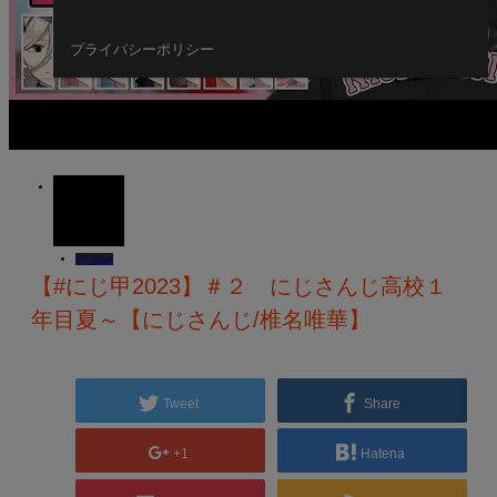
プライバシーポリシー
08
JUL
2023
VTuber
【#にじ甲2023】＃２ にじさんじ高校１
年目夏～【にじさんじ/椎名唯華】
Tweet
Share
+1
Hatena