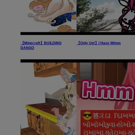
【Minecraft】BUILDING
【Only Up!】I Have Wings
DANGO