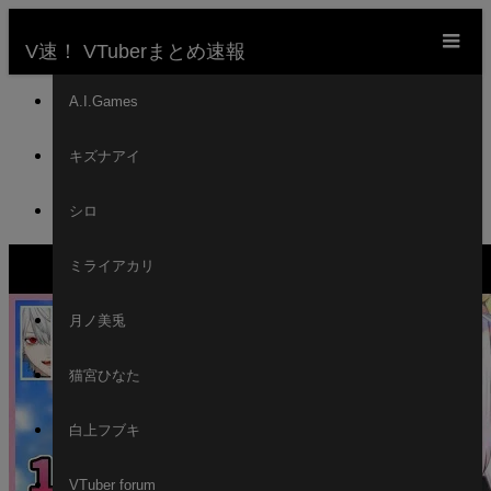
m
V速！ VTuberまとめ速報
ホーム
A.I.Games
新着動画一覧
キズナアイ
VTuber
【#にじ甲2023】＃２ にじさんじ高校１年目夏～
シロ
【にじさんじ/椎名唯華】
ミライアカリ
月ノ美兎
猫宮ひなた
白上フブキ
VTuber forum