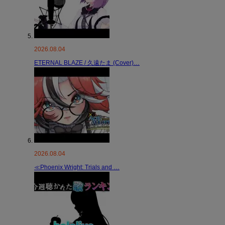
2026.08.04
ETERNAL BLAZE / 久遠たま (Cover)…
2026.08.04
≪Phoenix Wright: Trials and …