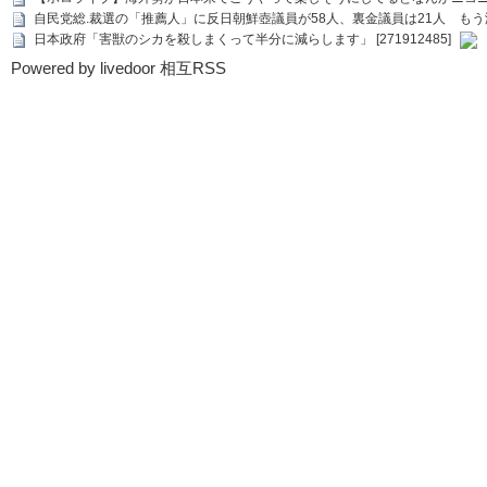
自民党総.裁選の「推薦人」に反日朝鮮壺議員が58人、裏金議員は21人 もう滅茶苦茶
日本政府「害獣のシカを殺しまくって半分に減らします」 [271912485]
Powered by livedoor 相互RSS