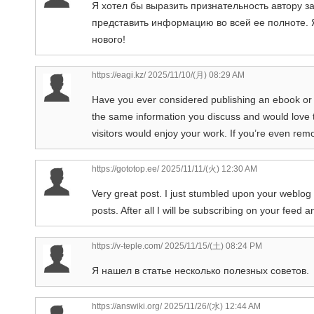
Я хотел бы выразить признательность автору з
представить информацию во всей ее полноте. 
нового!
https://eagi.kz/
2025/11/10/(月) 08:29 AM
Have you ever considered publishing an ebook or 
the same information you discuss and would love 
visitors would enjoy your work. If you’re even remo
https://gototop.ee/
2025/11/11/(火) 12:30 AM
Very great post. I just stumbled upon your weblog 
posts. After all I will be subscribing on your feed
https://v-teple.com/
2025/11/15/(土) 08:24 PM
Я нашел в статье несколько полезных советов.
https://answiki.org/
2025/11/26/(水) 12:44 AM