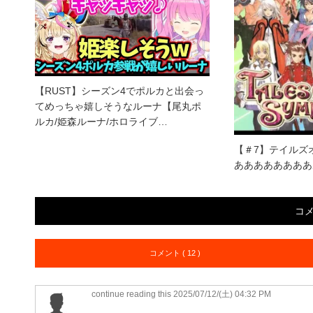
【RUST】シーズン4でポルカと出会っ
てめっちゃ嬉しそうなルーナ【尾丸ポ
ルカ/姫森ルーナ/ホロライブ…
【＃7】テイルズ
ああああああああ
コ
コメント ( 12 )
continue reading this
2025/07/12/(土) 04:32 PM