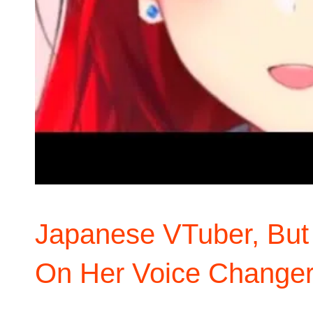
Japanese VTuber, But
On Her Voice Change