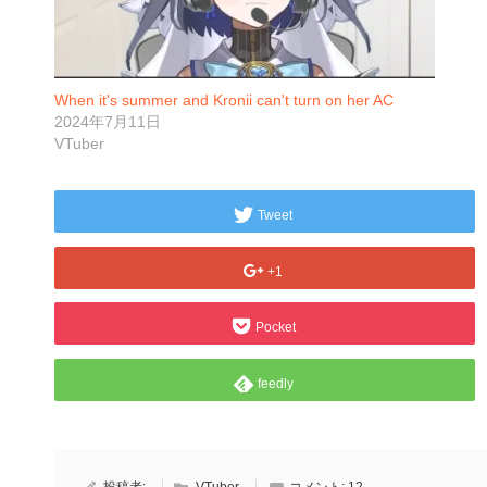
When it's summer and Kronii can't turn on her AC
2024年7月11日
VTuber
Tweet
+1
Pocket
feedly
投稿者:
VTuber
コメント:
12