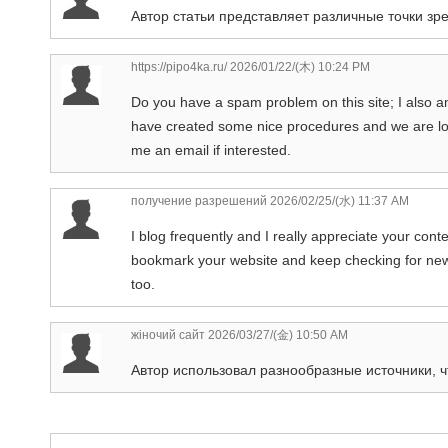
Автор статьи представляет различные точки зре
https://pipo4ka.ru/
2026/01/22/(木) 10:24 PM
Do you have a spam problem on this site; I also a
have created some nice procedures and we are loo
me an email if interested.
получение разрешений
2026/02/25/(水) 11:37 AM
I blog frequently and I really appreciate your conten
bookmark your website and keep checking for new 
too.
жіночий сайт
2026/03/27/(金) 10:50 AM
Автор использовал разнообразные источники, ч