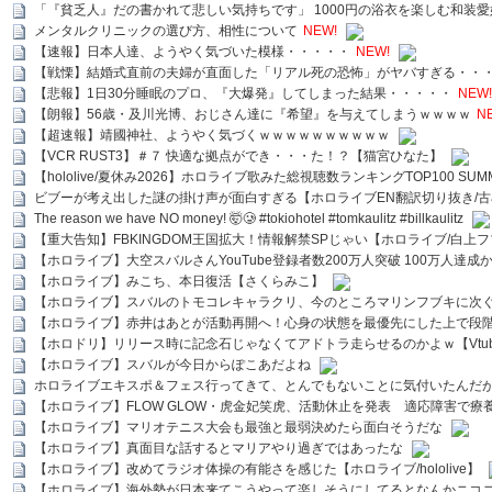
「『貧乏人』だの書かれて悲しい気持ちです」 1000円の浴衣を楽しむ和装
メンタルクリニックの選び方、相性について
NEW!
【速報】日本人達、ようやく気づいた模様・・・・・
NEW!
【戦慄】結婚式直前の夫婦が直面した「リアル死の恐怖」がヤバすぎる・・
【悲報】1日30分睡眠のプロ、『大爆発』してしまった結果・・・・・
NEW!
【朗報】56歳・及川光博、おじさん達に『希望』を与えてしまうｗｗｗｗ
N
【超速報】靖國神社、ようやく気づくｗｗｗｗｗｗｗｗｗｗ
【VCR RUST3】＃７ 快適な拠点ができ・・・た！？【猫宮ひなた】
【hololive/夏休み2026】ホロライブ歌みた総視聴数ランキングTOP100 SUMMER SPECI
ビブーが考え出した謎の掛け声が面白すぎる【ホロライブEN翻訳切り抜き/古
The reason we have NO money! 🤯🥲 #tokiohotel #tomkaulitz #billkaulitz
【重大告知】FBKINGDOM王国拡大！情報解禁SPじゃい【ホロライブ/白上
【ホロライブ】大空スバルさんYouTube登録者数200万人突破 100万人達成
【ホロライブ】みこち、本日復活【さくらみこ】
【ホロライブ】スバルのトモコレキャラクリ、今のところマリンフブキに次ぐ
【ホロライブ】赤井はあとが活動再開へ！心身の状態を最優先にした上で段
【ホロドリ】リリース時に記念石じゃなくてアドトラ走らせるのかよｗ【Vtub
【ホロライブ】スバルが今日からぽこあだよね
ホロライブエキスポ＆フェス行ってきて、とんでもないことに気付いたんだ
【ホロライブ】FLOW GLOW・虎金妃笑虎、活動休止を発表 適応障害で療
【ホロライブ】マリオテニス大会も最強と最弱決めたら面白そうだな
【ホロライブ】真面目な話するとマリアやり過ぎではあったな
【ホロライブ】改めてラジオ体操の有能さを感じた【ホロライブ/hololive】
【ホロライブ】海外勢が日本来てこうやって楽しそうにしてるとなんかニコ