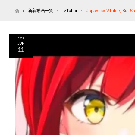
ホーム
新着動画一覧
VTuber
Japanese VTuber, But Sh
2023
JUN
11