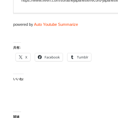
https://www.fiverr.com/sorathejapanese/record-japanese
powered by
Auto Youtube Summarize
共有:
X
Facebook
Tumblr
いいね:
関連