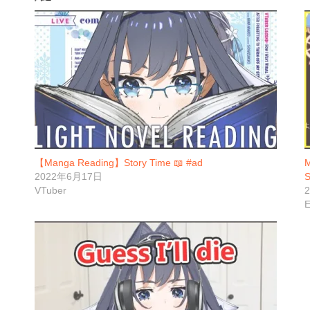
【Manga Reading】Story Time 📖 #ad
M
2022年6月17日
S
VTuber