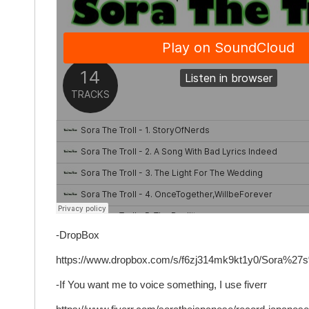
-DropBox
https://www.dropbox.com/s/f6zj314mk9kt1y0/Sora%
-If You want me to voice something, I use fiverr