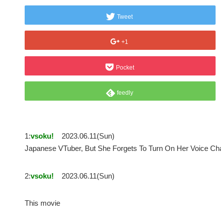
Tweet
+1
Pocket
feedly
1:
vsoku!
2023.06.11(Sun)
Japanese VTuber, But She Forgets To Turn On Her Voic
2:
vsoku!
2023.06.11(Sun)
This movie