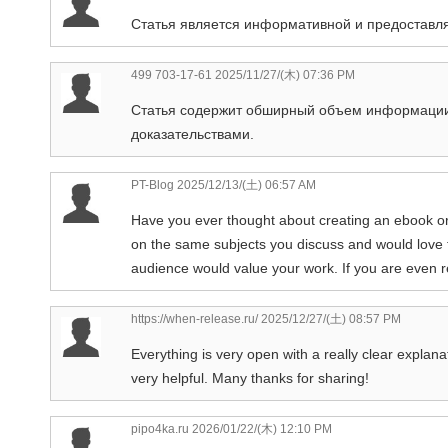
Статья является информативной и предоставля
499 703-17-61
2025/11/27/(木) 07:36 PM
Статья содержит обширный объем информации
доказательствами.
PT-Blog
2025/12/13/(土) 06:57 AM
Have you ever thought about creating an ebook or
on the same subjects you discuss and would love 
audience would value your work. If you are even re
https://when-release.ru/
2025/12/27/(土) 08:57 PM
Everything is very open with a really clear explanat
very helpful. Many thanks for sharing!
pipo4ka.ru
2026/01/22/(木) 12:10 PM