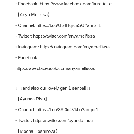
• Facebook: https://www.facebook.com/kureijiollie
【Anya Melfissa】
• Channel: https://t.co/Up4HqrcnSG?amp=1
• Twitter: https://twitter.com/anyamelfissa
• Instagram: https://instagram.com/anyamelfissa
• Facebook:
https://www.facebook.com/anyamelfissa/
↓↓↓and also our lovely gen 1 senpai!↓↓↓
【Ayunda Risu】
• Channel: https://t.co/3AI0d4Vkbo?amp=1
• Twitter: https://twitter.com/ayunda_risu
【Moona Hoshinova】