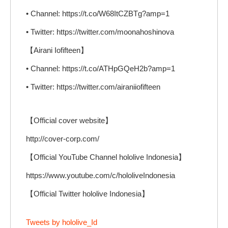
• Channel: https://t.co/W68ItCZBTg?amp=1
• Twitter: https://twitter.com/moonahoshinova
【Airani Iofifteen】
• Channel: https://t.co/ATHpGQeH2b?amp=1
• Twitter: https://twitter.com/airaniiofifteen
【Official cover website】
http://cover-corp.com/
【Official YouTube Channel hololive Indonesia】
https://www.youtube.com/c/hololiveIndonesia
【Official Twitter hololive Indonesia】
Tweets by hololive_Id