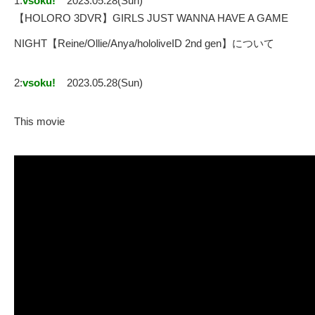
1:
vsoku!
2023.05.28(Sun)
【HOLORO 3DVR】GIRLS JUST WANNA HAVE A GAME
NIGHT【Reine/Ollie/Anya/hololiveID 2nd gen】について
2:
vsoku!
2023.05.28(Sun)
This movie