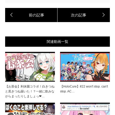
関連動画一覧
【お茶会】利休園コラボ！白きつね
【HoloCure】#22 won't stop. can't
と黒きつね届いた！？一緒に飲みな
stop. AC…
がらまったりしましょっ❤…