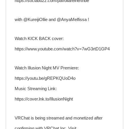
https://sociabuzz.com/pavoliareine/tribe
with @KureijiOllie and @AnyaMelfissa !
Watch KICK BACK cover:
https://www.youtube.com/watch?v=7wG3rtD1GP4
Watch Illusion Night MV Premiere:
https://youtu.be/gREPKQUoD4o
Music Streaming Link:
https://cover.lnk.to/IllusionNight
VRChat is being streamed and monetized after
confirming with VRChat Inc. Visit