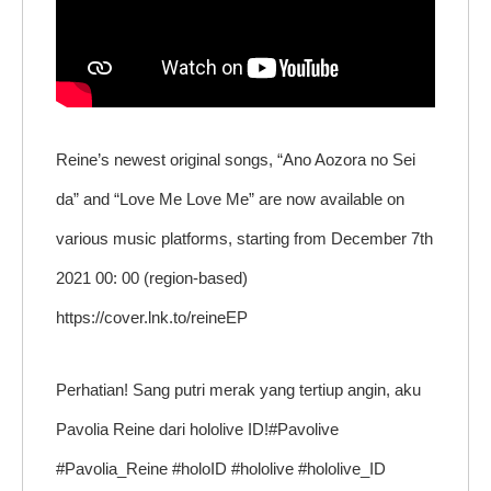
Reine’s newest original songs, “Ano Aozora no Sei
da” and “Love Me Love Me” are now available on
various music platforms, starting from December 7th
2021 00: 00 (region-based)
https://cover.lnk.to/reineEP
Perhatian! Sang putri merak yang tertiup angin, aku
Pavolia Reine dari hololive ID!#Pavolive
#Pavolia_Reine #holoID #hololive #hololive_ID