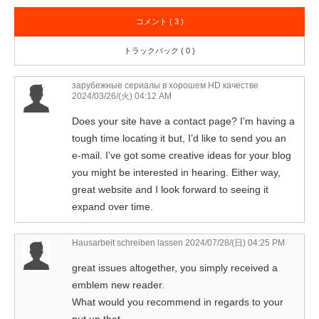
コメント ( 3 )
トラックバック ( 0 )
зарубежные сериалы в хорошем HD качестве
2024/03/26/(火) 04:12 AM
Does your site have a contact page? I’m having a
tough time locating it but, I’d like to send you an
e-mail. I’ve got some creative ideas for your blog
you might be interested in hearing. Either way,
great website and I look forward to seeing it
expand over time.
Hausarbeit schreiben lassen
2024/07/28/(日) 04:25 PM
great issues altogether, you simply received a
emblem new reader.
What would you recommend in regards to your