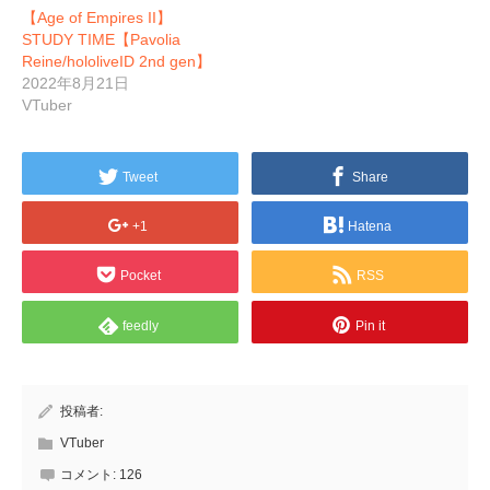
【Age of Empires II】
STUDY TIME【Pavolia
Reine/hololiveID 2nd gen】
2022年8月21日
VTuber
Tweet
Share
+1
Hatena
Pocket
RSS
feedly
Pin it
投稿者:
VTuber
コメント:
126