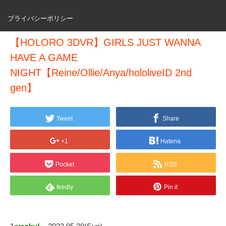
プライバシーポリシー
【HOLORO 3DVR】GIRLS JUST WANNA
HAVE A GAME
NIGHT【Reine/Ollie/Anya/hololiveID 2nd
gen】
Tweet
Share
+1
Hatena
Pocket
RSS
feedly
Pin it