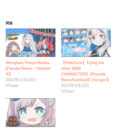
中…
関連
Menghalu Punya Booba …
【HoloCure】Trying the
[Pavolia Reine – Hololive
other NEW
ID]
CHARACTERS【Pavolia
2022年12月10日
Reine/hololiveID 2nd gen】
VTuber
2022年9月12日
VTuber