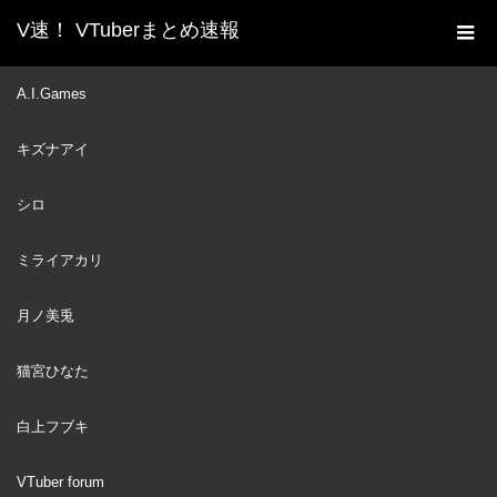
V速！ VTuberまとめ速報
新着動画一覧
VTuber
【HOLORO 3DVR】
A.I.Games
ホーム
GIRLS JUST WANNA HAVE A GAME
キズナアイ
NIGHT【Reine/Ollie/Anya/hololiveID 2nd gen】
VTuber
2023
シロ
MAY
29
ミライアカリ
月ノ美兎
猫宮ひなた
白上フブキ
VTuber forum