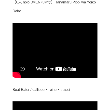
【6人 holoID×EN×JPで】Hanamaru Pippi wa Yoiko
Dake
Beat Eater / calliope × reine × suisei