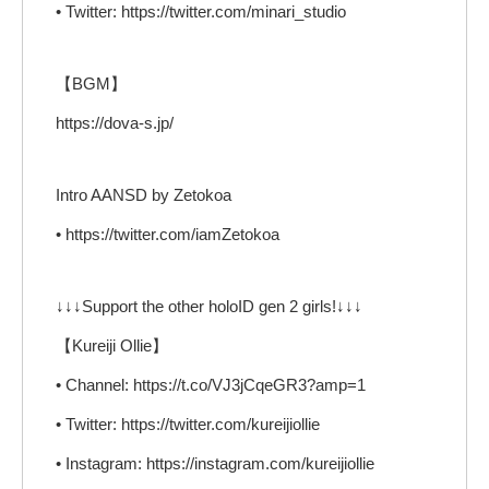
• Twitter: https://twitter.com/minari_studio
【BGM】
https://dova-s.jp/
Intro AANSD by Zetokoa
• https://twitter.com/iamZetokoa
↓↓↓Support the other holoID gen 2 girls!↓↓↓
【Kureiji Ollie】
• Channel: https://t.co/VJ3jCqeGR3?amp=1
• Twitter: https://twitter.com/kureijiollie
• Instagram: https://instagram.com/kureijiollie