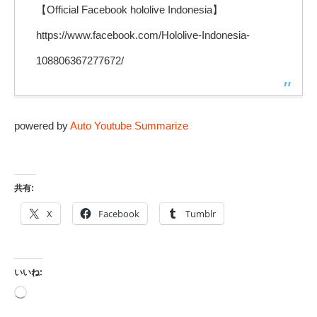
【Official Facebook hololive Indonesia】
https://www.facebook.com/Hololive-Indonesia-
108806367277672/
powered by
Auto Youtube Summarize
共有:
X
Facebook
Tumblr
いいね:
読
み
込
み