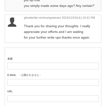
put up that
you simply made some days ago? Any certain?
ghostwriter rechnungswesen
2024/12/24/(火) 10:41 PM
Thank you for sharing your thoughts. I really
appreciate your efforts and I am waiting
for your further write ups thanks once again.
名前
E-MAIL
- 公開されません -
URL