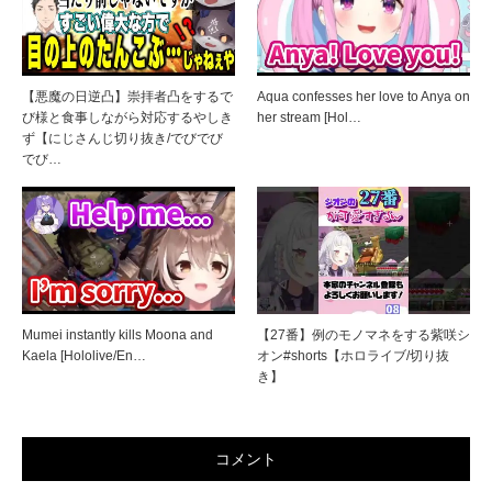
【悪魔の日逆凸】崇拝者凸をするで
Aqua confesses her love to Anya on
び様と食事しながら対応するやしき
her stream [Hol…
ず【にじさんじ切り抜き/でびでび
でび…
Mumei instantly kills Moona and
【27番】例のモノマネをする紫咲シ
Kaela [Hololive/En…
オン#shorts【ホロライブ/切り抜
き】
コメント