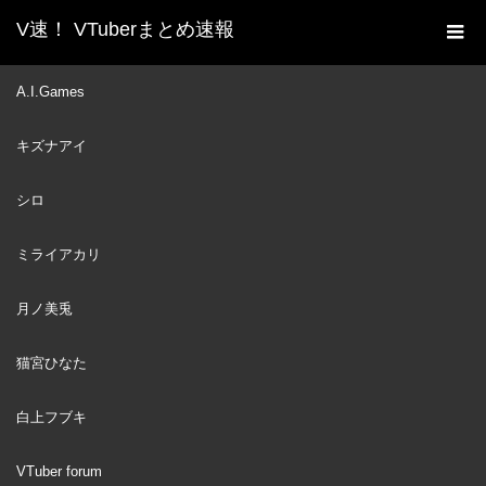
V速！ VTuberまとめ速報
新着動画一覧
VTuber
【I Am Bread】わたくし、
A.I.Games
ホーム
パンになる。【ですわ】
キズナアイ
VTuber
2023
MAY
18
シロ
ミライアカリ
月ノ美兎
猫宮ひなた
白上フブキ
VTuber forum