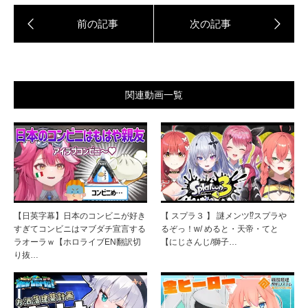
関連動画一覧
【日英字幕】日本のコンビニが好き
【 スプラ３ 】 謎メンツ⁉スプラや
すぎてコンビニはマブダチ宣言する
るぞっ！w/ めると・天帝・てと
ラオーラｗ【ホロライブEN翻訳切
【にじさんじ/獅子…
り抜…