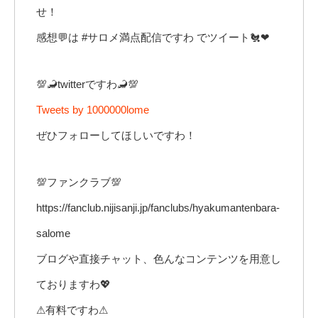
せ！
感想💬は #サロメ満点配信ですわ でツイート🐔❤
💯🦂twitterですわ🦂💯
Tweets by 1000000lome
ぜひフォローしてほしいですわ！
💯ファンクラブ💯
https://fanclub.nijisanji.jp/fanclubs/hyakumantenbara-
salome
ブログや直接チャット、色んなコンテンツを用意し
ておりますわ💖
⚠有料ですわ⚠