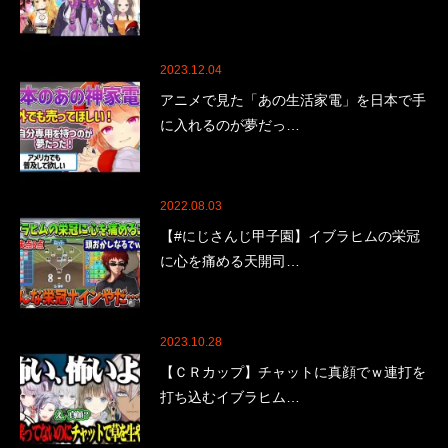
2023.12.04
アニメで見た「あの生活家電」を日本で手
に入れるのが夢だっ…
2022.08.03
【#にじさんじ甲子園】イブラヒムの栄冠
に心を痛める天開司…
2023.10.28
【ＣＲカップ】チャットに真顔でｗ連打を
打ち込むイブラヒム…