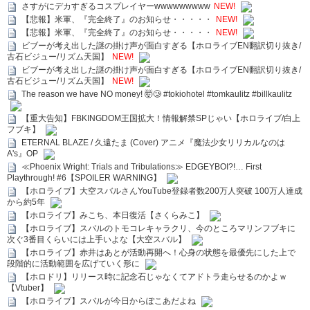
さすがにデカすぎるコスプレイヤーwwwwwwwww
NEW!
【悲報】米軍、『完全終了』のお知らせ・・・・・
NEW!
【悲報】米軍、『完全終了』のお知らせ・・・・・
NEW!
ビブーが考え出した謎の掛け声が面白すぎる【ホロライブEN翻訳切り抜き/
古石ビジュー/リズム天国】
NEW!
ビブーが考え出した謎の掛け声が面白すぎる【ホロライブEN翻訳切り抜き/
古石ビジュー/リズム天国】
NEW!
The reason we have NO money! 🤯🥲 #tokiohotel #tomkaulitz #billkaulitz
【重大告知】FBKINGDOM王国拡大！情報解禁SPじゃい【ホロライブ/白上
フブキ】
ETERNAL BLAZE / 久遠たま (Cover) アニメ『魔法少女リリカルなのは
A's』OP
≪Phoenix Wright: Trials and Tribulations≫ EDGEYBOI?!… First
Playthrough! #6【SPOILER WARNING】
【ホロライブ】大空スバルさんYouTube登録者数200万人突破 100万人達成
から約5年
【ホロライブ】みこち、本日復活【さくらみこ】
【ホロライブ】スバルのトモコレキャラクリ、今のところマリンフブキに
次ぐ3番目くらいには上手いよな【大空スバル】
【ホロライブ】赤井はあとが活動再開へ！心身の状態を最優先にした上で
段階的に活動範囲を広げていく形に
【ホロドリ】リリース時に記念石じゃなくてアドトラ走らせるのかよｗ
【Vtuber】
【ホロライブ】スバルが今日からぽこあだよね