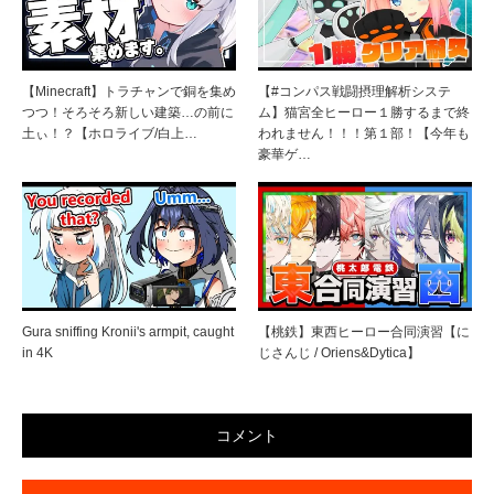
【Minecraft】トラチャンで銅を集め
【#コンパス戦闘摂理解析システ
つつ！そろそろ新しい建築…の前に
ム】猫宮全ヒーロー１勝するまで終
土ぃ！？【ホロライブ/白上…
われません！！！第１部！【今年も
豪華ゲ…
Gura sniffing Kronii's armpit, caught
【桃鉄】東西ヒーロー合同演習【に
in 4K
じさんじ / Oriens&Dytica】
コメント