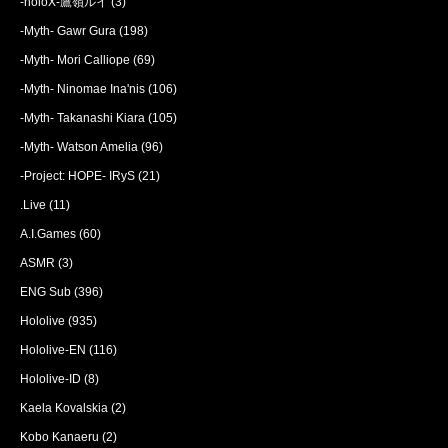
-holoX-鷹嶺ルイ
(3)
-Myth- Gawr Gura
(198)
-Myth- Mori Calliope
(69)
-Myth- Ninomae Ina'nis
(106)
-Myth- Takanashi Kiara
(105)
-Myth- Watson Amelia
(96)
-Project: HOPE- IRyS
(21)
.Live
(11)
A.I.Games
(60)
ASMR
(3)
ENG Sub
(396)
Hololive
(935)
Hololive-EN
(116)
Hololive-ID
(8)
Kaela Kovalskia
(2)
Kobo Kanaeru
(2)