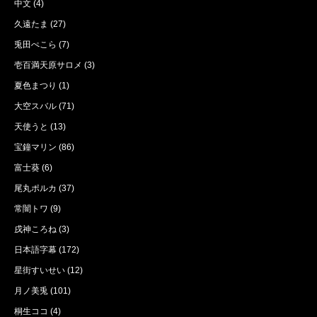
中文
(4)
久遠たま
(27)
兎田ぺこら
(7)
壱百満天原サロメ
(3)
夏色まつり
(1)
大空スバル
(71)
天使うと
(13)
宝鐘マリン
(86)
富士葵
(6)
尾丸ポルカ
(37)
常闇トワ
(9)
戌神ころね
(3)
日本語字幕
(172)
星街すいせい
(12)
月ノ美兎
(101)
桐生ココ
(4)