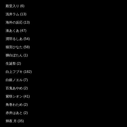
殿堂入り
(6)
浅井ラム
(13)
海外の反応
(13)
湊あくあ
(47)
潤羽るしあ
(54)
猫宮ひなた
(58)
獅白ぼたん
(1)
生誕祭
(2)
白上フブキ
(182)
白銀ノエル
(7)
百鬼あやめ
(2)
紫咲シオン
(41)
角巻わため
(2)
赤井はあと
(2)
輝夜 月
(35)