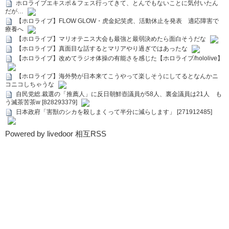
ホロライブエキスポ＆フェス行ってきて、とんでもないことに気付いたん
だが…
【ホロライブ】FLOW GLOW・虎金妃笑虎、活動休止を発表 適応障害で
療養へ
【ホロライブ】マリオテニス大会も最強と最弱決めたら面白そうだな
【ホロライブ】真面目な話するとマリアやり過ぎではあったな
【ホロライブ】改めてラジオ体操の有能さを感じた【ホロライブ/hololive】
【ホロライブ】海外勢が日本来てこうやって楽しそうにしてるとなんかニ
コニコしちゃうな
自民党総.裁選の「推薦人」に反日朝鮮壺議員が58人、裏金議員は21人 も
う滅茶苦茶w [828293379]
日本政府「害獣のシカを殺しまくって半分に減らします」 [271912485]
Powered by livedoor 相互RSS