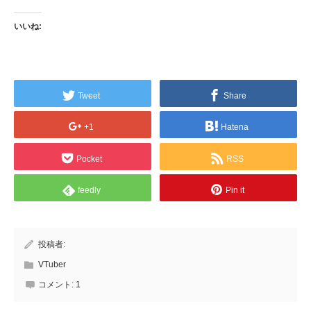
いいね:
Tweet
Share
+1
Hatena
Pocket
RSS
feedly
Pin it
投稿者:
VTuber
コメント:
1