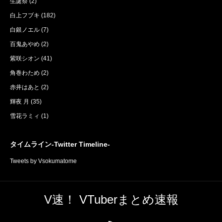
生誕祭
(2)
白上フブキ
(182)
白銀ノエル
(7)
百鬼あやめ
(2)
紫咲シオン
(41)
角巻わため
(2)
赤井はあと
(2)
輝夜 月
(35)
雪花ラミィ
(1)
タイムライン-Twitter Timeline-
Tweets by Vsokumatome
V速！ VTuberまとめ速報
RSS