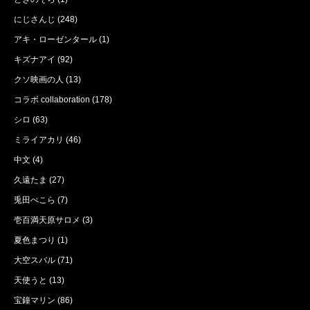
にじさんじ
(248)
アキ・ローゼンタール
(1)
キズナアイ
(92)
クソ映画の人
(13)
コラボ collaboration
(178)
シロ
(63)
ミライアカリ
(46)
中文
(4)
久遠たま
(27)
兎田ぺこら
(7)
壱百満天原サロメ
(3)
夏色まつり
(1)
大空スバル
(71)
天使うと
(13)
宝鐘マリン
(86)