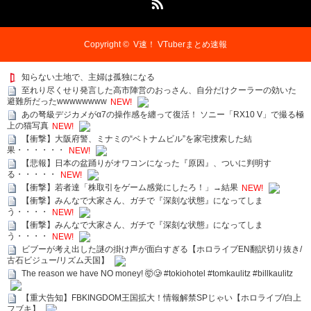
Copyright ©
V速！ VTuberまとめ速報
知らない土地で、主婦は孤独になる
至れり尽くせり発言した高市陣営のおっさん、自分だけクーラーの効いた
避難所だったwwwwwwww
NEW!
あの弩級デジカメがα7の操作感を纏って復活！ ソニー「RX10 V」で撮る極
上の猫写真
NEW!
【衝撃】大阪府警、ミナミの“ベトナムビル”を家宅捜索した結
果・・・・・・
NEW!
【悲報】日本の盆踊りがオワコンになった『原因』、ついに判明す
る・・・・・
NEW!
【衝撃】若者達「株取引をゲーム感覚にしたろ！」→結果
NEW!
【衝撃】みんなで大家さん、ガチで『深刻な状態』になってしま
う・・・・
NEW!
【衝撃】みんなで大家さん、ガチで『深刻な状態』になってしま
う・・・・
NEW!
ビブーが考え出した謎の掛け声が面白すぎる【ホロライブEN翻訳切り抜き/
古石ビジュー/リズム天国】
The reason we have NO money! 🤯🥲 #tokiohotel #tomkaulitz #billkaulitz
【重大告知】FBKINGDOM王国拡大！情報解禁SPじゃい【ホロライブ/白上
フブキ】