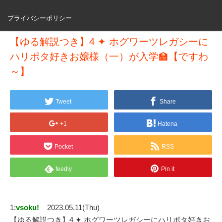
プライバシーポリシー
【ゆる解説つき】4 ✦ ホグワーツレガシーに
ハリポタ好きお嬢様（一）が入学🏫【ですわ
～】
Tweet
Share
+1
Hatena
Pocket
RSS
feedly
Pin it
1:
vsoku!
2023.05.11(Thu)
【ゆる解説つき】4 ✦ ホグワーツレガシーにハリポタ好きお