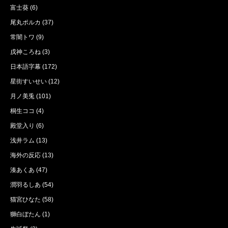
富士葵
(6)
尾丸ポルカ
(37)
常闇トワ
(9)
戌神ころね
(3)
日本語字幕
(172)
星街すいせい
(12)
月ノ美兎
(101)
桐生ココ
(4)
殿堂入り
(6)
浅井ラム
(13)
海外の反応
(13)
湊あくあ
(47)
潤羽るしあ
(54)
猫宮ひなた
(58)
獅白ぼたん
(1)