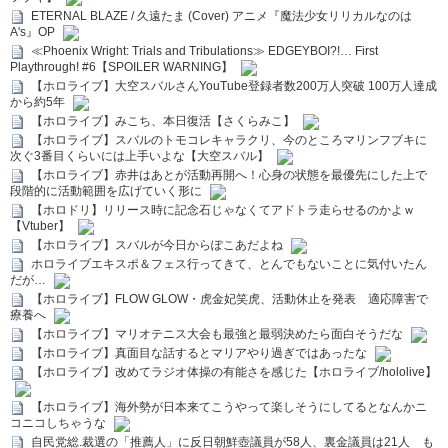
ETERNAL BLAZE / 久遠たま (Cover) アニメ『魔法少女リリカルなのは
A's』OP
≪Phoenix Wright: Trials and Tribulations≫ EDGEYBOI?!… First
Playthrough! #6【SPOILER WARNING】
【ホロライブ】大空スバルさんYouTube登録者数200万人突破 100万人達成
から約5年
【ホロライブ】みこち、本日復活【さくらみこ】
【ホロライブ】スバルのトモコレキャラクリ、今のところマリンフブキに
次ぐ3番目くらいには上手いよな【大空スバル】
【ホロライブ】赤井はあとが活動再開へ！心身の状態を最優先にした上で
段階的に活動範囲を広げていく形に
【ホロドリ】リリース時に記念石じゃなくてアドトラ走らせるのかよｗ
【Vtuber】
【ホロライブ】スバルが今日からぽこあだよね
ホロライブエキスポ＆フェス行ってきて、とんでもないことに気付いたん
だが…
【ホロライブ】FLOW GLOW・虎金妃笑虎、活動休止を発表 適応障害で
療養へ
【ホロライブ】マリオテニス大会も最強と最弱決めたら面白そうだな
【ホロライブ】真面目な話するとマリアやり過ぎではあったな
【ホロライブ】改めてラジオ体操の有能さを感じた【ホロライブ/hololive】
【ホロライブ】海外勢が日本来てこうやって楽しそうにしてるとなんかニ
コニコしちゃうな
自民党総.裁選の「推薦人」に反日朝鮮壺議員が58人、裏金議員は21人 も