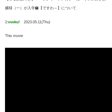
嬢様（一）が入学🏫【ですわ～】について
2:
vsoku!
2023.05.11(Thu)
This movie