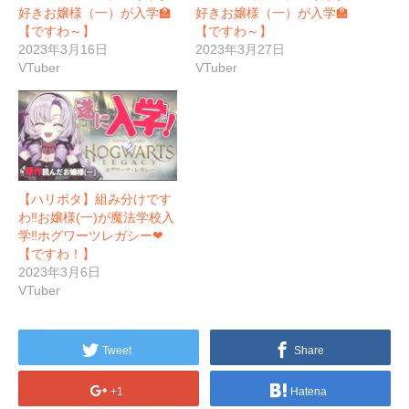
好きお嬢様（一）が入学🏫
好きお嬢様（一）が入学🏫
【ですわ～】
【ですわ～】
2023年3月16日
2023年3月27日
VTuber
VTuber
【ハリポタ】組み分けです
わ‼お嬢様(一)が魔法学校入
学‼ホグワーツレガシー❤
【ですわ！】
2023年3月6日
VTuber
Tweet
Share
+1
Hatena