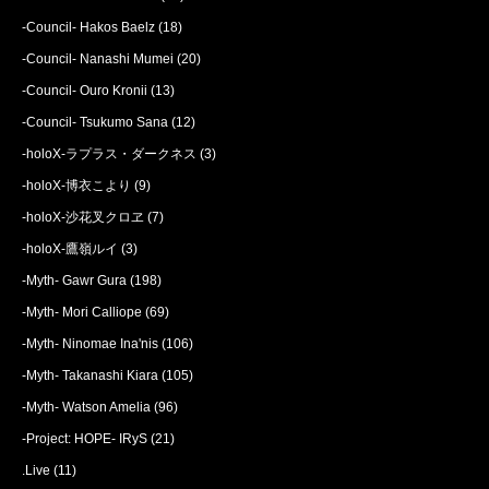
-Council- Hakos Baelz
(18)
-Council- Nanashi Mumei
(20)
-Council- Ouro Kronii
(13)
-Council- Tsukumo Sana
(12)
-holoX-ラプラス・ダークネス
(3)
-holoX-博衣こより
(9)
-holoX-沙花叉クロヱ
(7)
-holoX-鷹嶺ルイ
(3)
-Myth- Gawr Gura
(198)
-Myth- Mori Calliope
(69)
-Myth- Ninomae Ina'nis
(106)
-Myth- Takanashi Kiara
(105)
-Myth- Watson Amelia
(96)
-Project: HOPE- IRyS
(21)
.Live
(11)