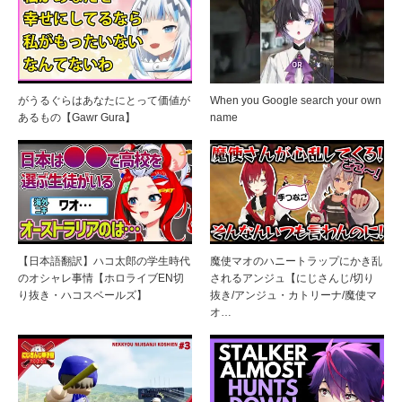
がうるぐらはあなたにとって価値が
When you Google search your own
あるもの【Gawr Gura】
name
【日本語翻訳】ハコ太郎の学生時代
魔使マオのハニートラップにかき乱
のオシャレ事情【ホロライブEN切
されるアンジュ【にじさんじ/切り
り抜き・ハコスベールズ】
抜き/アンジュ・カトリーナ/魔使マ
オ…