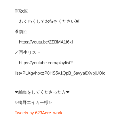
🧙‍♂️次回
わくわくしてお待ちください💓
🧙前回
https://youtu.be/2Zi3MA1f6kI
🪄再生リスト
https://youtube.com/playlist?
list=PLXgvhpxzP8HS5v1QpB_6avya8XvpjUOlc
❤編集をしてくださった方❤
✨鴫野エイカー様✨
Tweets by 623Acre_work