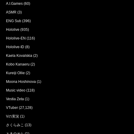
A.I.Games
(60)
ASMR
(3)
ENG Sub
(396)
Hololive
(935)
Hololive-EN
(116)
Hololive-ID
(8)
Kaela Kovalskia
(2)
Kobo Kanaeru
(2)
Kureiji Ollie
(2)
Moona Hoshinova
(1)
Music video
(118)
Vestia Zeta
(1)
VTuber
(27,128)
Vの実況
(1)
さくらみこ
(13)
ときのそら
(1)