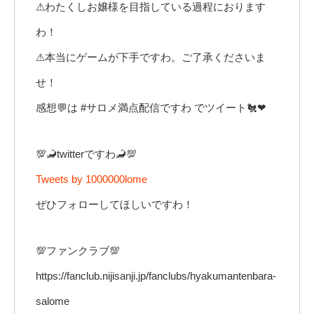
⚠わたくしお嬢様を目指している過程におります
わ！
⚠本当にゲームが下手ですわ。ご了承くださいま
せ！
感想💬は #サロメ満点配信ですわ でツイート🐔❤
💯🦂twitterですわ🦂💯
Tweets by 1000000lome
ぜひフォローしてほしいですわ！
💯ファンクラブ💯
https://fanclub.nijisanji.jp/fanclubs/hyakumantenbara-
salome