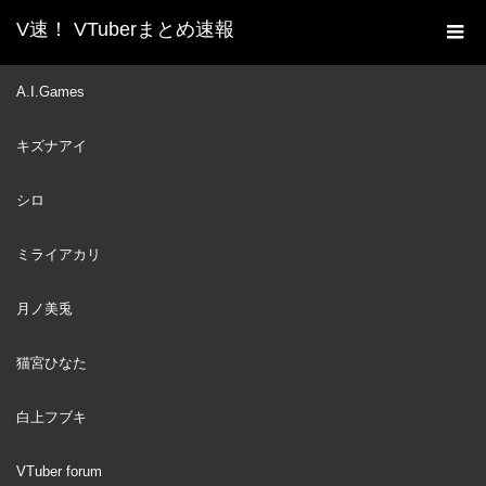
V速！ VTuberまとめ速報
新着動画一覧
VTuber
【ゆる解説つき】4 ✦ ホグ
A.I.Games
ホーム
ワーツレガシーにハリポタ好きお嬢様（一）が入学🏫【ですわ
キズナアイ
～】
VTuber
2023
シロ
MAY
11
ミライアカリ
月ノ美兎
猫宮ひなた
白上フブキ
VTuber forum