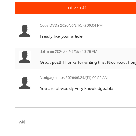
コメント ( 3 )
Copy DVDs
2026/06/24/(水) 09:04 PM
I really like your article.
del main
2026/06/26/(金) 10:26 AM
Great post! Thanks for writing this. Nice read. I en
Mortgage rates
2026/06/29/(月) 06:55 AM
You are obviously very knowledgeable.
名前