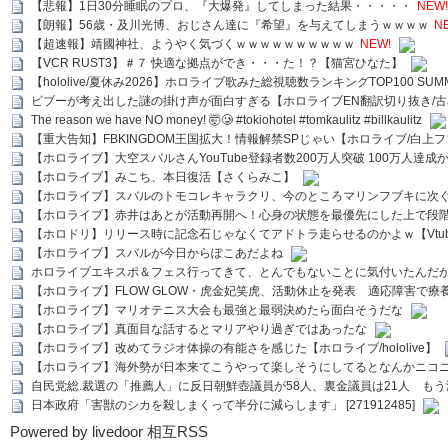
【悲報】1日30分睡眠のプロ、『大爆発』してしまった結果・・・・・
NEW!
【朗報】56歳・及川光博、おじさん達に『希望』を与えてしまうｗｗｗｗ
N
【超速報】靖國神社、ようやく気づくｗｗｗｗｗｗｗｗｗｗ
NEW!
【VCR RUST3】＃７ 快適な拠点ができ・・・た！？【猫宮ひなた】
【hololive/夏休み2026】ホロライブ歌みた総視聴数ランキングTOP100 SUMMER SPECI
ビブーが考え出した謎の掛け声が面白すぎる【ホロライブEN翻訳切り抜き/古
The reason we have NO money! 🤯🥲 #tokiohotel #tomkaulitz #billkaulitz
【重大告知】FBKINGDOM王国拡大！情報解禁SPじゃい【ホロライブ/白上
【ホロライブ】大空スバルさんYouTube登録者数200万人突破 100万人達成
【ホロライブ】みこち、本日復活【さくらみこ】
【ホロライブ】スバルのトモコレキャラクリ、今のところマリンフブキに次ぐ
【ホロライブ】赤井はあとが活動再開へ！心身の状態を最優先にした上で段
【ホロドリ】リリース時に記念石じゃなくてアドトラ走らせるのかよｗ【Vtub
【ホロライブ】スバルが今日からぽこあだよね
ホロライブエキスポ＆フェス行ってきて、とんでもないことに気付いたんだ
【ホロライブ】FLOW GLOW・虎金妃笑虎、活動休止を発表 適応障害で療
【ホロライブ】マリオテニス大会も最強と最弱決めたら面白そうだな
【ホロライブ】真面目な話するとマリアやり過ぎではあったな
【ホロライブ】改めてラジオ体操の有能さを感じた【ホロライブ/hololive】
【ホロライブ】海外勢が日本来てこうやって楽しそうにしてるとなんかニコ
自民党総.裁選の「推薦人」に反日朝鮮壺議員が58人、裏金議員は21人 もう滅茶苦茶
日本政府「害獣のシカを殺しまくって半分に減らします」 [271912485]
Powered by livedoor 相互RSS