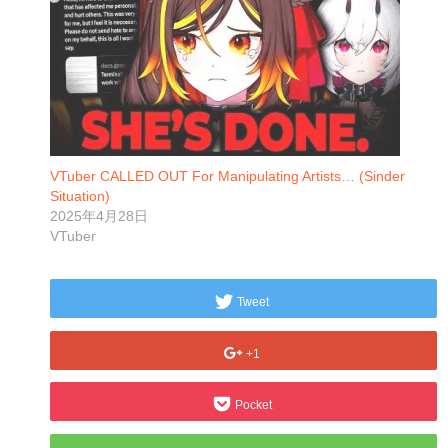
VTuber CALLED OUT For Manipulating Artists… (Sinder
Situation)
2025年4月28日
VTuber
Tweet
+1
Pocket