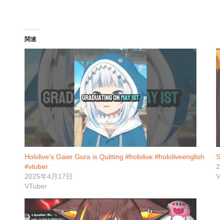
関連
Hololive's Gawr Gura is Quitting #hololive #hololiveenglish
S
#vtuber
2025年4月17日
V
VTuber