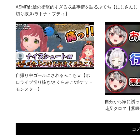
ASMR配信の衝撃的すぎる収益事情を語るぷてち【にじさんじ
切り抜き/ラトナ・プティ】
自撮り中ゴールにされるみこちｗ【ホ
ロライブ切り抜き/さくらみこ/ポケット
モンスター】
自分から家に誘っ
花叉クロヱ【紫咲
コ