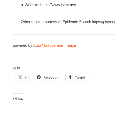
►Website: https://www.jocat.net/
Other music courtesy of Epidemic Sound: https://playe
powered by
Auto Youtube Summarize
共有:
X
Facebook
Tumblr
いいね: