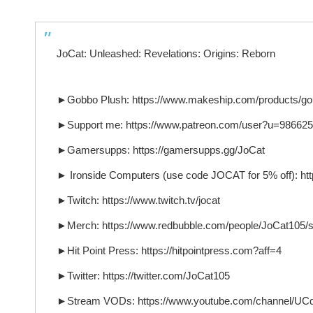
JoCat: Unleashed: Revelations: Origins: Reborn
►Gobbo Plush: https://www.makeship.com/products/gob
►Support me: https://www.patreon.com/user?u=98662
►Gamersupps: https://gamersupps.gg/JoCat
► Ironside Computers (use code JOCAT for 5% off): https
►Twitch: https://www.twitch.tv/jocat
►Merch: https://www.redbubble.com/people/JoCat105/
►Hit Point Press: https://hitpointpress.com?aff=4
►Twitter: https://twitter.com/JoCat105
►Stream VODs: https://www.youtube.com/channel/