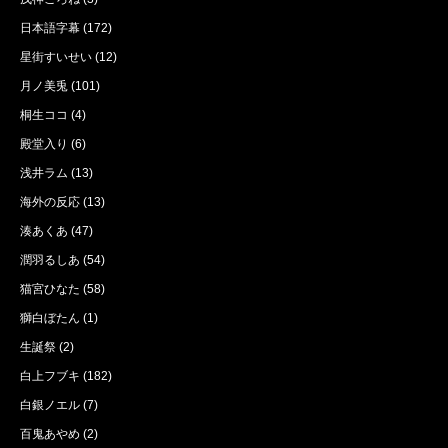
日本語字幕
(172)
星街すいせい
(12)
月ノ美兎
(101)
桐生ココ
(4)
殿堂入り
(6)
浅井ラム
(13)
海外の反応
(13)
湊あくあ
(47)
潤羽るしあ
(54)
猫宮ひなた
(58)
獅白ぼたん
(1)
生誕祭
(2)
白上フブキ
(182)
白銀ノエル
(7)
百鬼あやめ
(2)