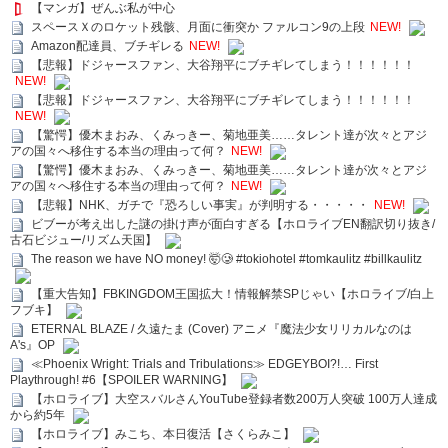
【マンガ】ぜんぶ私が中心
スペースＸのロケット残骸、月面に衝突か ファルコン9の上段
NEW!
Amazon配達員、ブチギレる
NEW!
【悲報】ドジャースファン、大谷翔平にブチギレてしまう！！！！！！
NEW!
【悲報】ドジャースファン、大谷翔平にブチギレてしまう！！！！！！
NEW!
【驚愕】優木まおみ、くみっきー、菊地亜美……タレント達が次々とアジ
アの国々へ移住する本当の理由って何？
NEW!
【驚愕】優木まおみ、くみっきー、菊地亜美……タレント達が次々とアジ
アの国々へ移住する本当の理由って何？
NEW!
【悲報】NHK、ガチで『恐ろしい事実』が判明する・・・・・
NEW!
ビブーが考え出した謎の掛け声が面白すぎる【ホロライブEN翻訳切り抜き/
古石ビジュー/リズム天国】
The reason we have NO money! 🤯🥲 #tokiohotel #tomkaulitz #billkaulitz
【重大告知】FBKINGDOM王国拡大！情報解禁SPじゃい【ホロライブ/白上
フブキ】
ETERNAL BLAZE / 久遠たま (Cover) アニメ『魔法少女リリカルなのは
A's』OP
≪Phoenix Wright: Trials and Tribulations≫ EDGEYBOI?!… First
Playthrough! #6【SPOILER WARNING】
【ホロライブ】大空スバルさんYouTube登録者数200万人突破 100万人達成
から約5年
【ホロライブ】みこち、本日復活【さくらみこ】