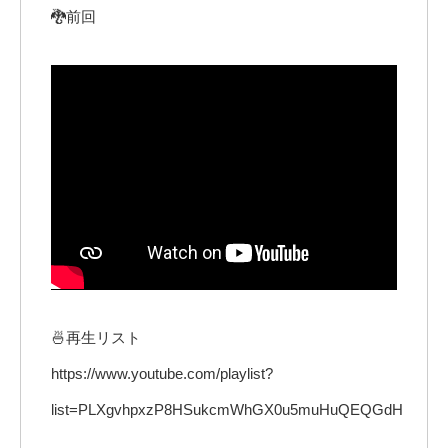
🐉前回
🍜再生リスト
https://www.youtube.com/playlist?
list=PLXgvhpxzP8HSukcmWhGX0u5muHuQEQGdH