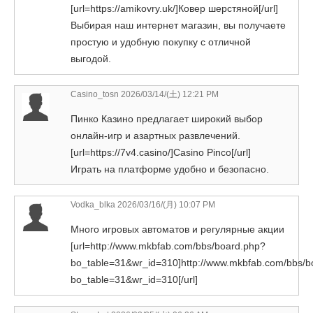
[url=https://amikovry.uk/]Ковер шерстяной[/url]
Выбирая наш интернет магазин, вы получаете
простую и удобную покупку с отличной
выгодой.
Casino_tosn
2026/03/14/(土) 12:21 PM
Пинко Казино предлагает широкий выбор
онлайн-игр и азартных развлечений.
[url=https://7v4.casino/]Casino Pinco[/url]
Играть на платформе удобно и безопасно.
Vodka_blka 2026/03/16/(月) 10:07 PM
Много игровых автоматов и регулярные акции
[url=http://www.mkbfab.com/bbs/board.php?
bo_table=31&wr_id=310]http://www.mkbfab.com/bbs/b
bo_table=31&wr_id=310[/url]