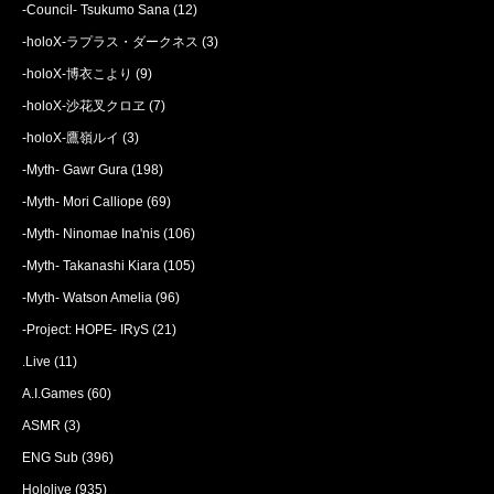
-Council- Tsukumo Sana
(12)
-holoX-ラプラス・ダークネス
(3)
-holoX-博衣こより
(9)
-holoX-沙花叉クロヱ
(7)
-holoX-鷹嶺ルイ
(3)
-Myth- Gawr Gura
(198)
-Myth- Mori Calliope
(69)
-Myth- Ninomae Ina'nis
(106)
-Myth- Takanashi Kiara
(105)
-Myth- Watson Amelia
(96)
-Project: HOPE- IRyS
(21)
.Live
(11)
A.I.Games
(60)
ASMR
(3)
ENG Sub
(396)
Hololive
(935)