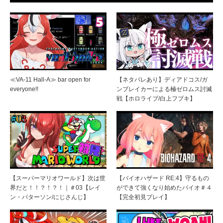
≪VA-11 Hall-A≫ bar open for
【ネタバレあり】ディアドコス/ガ
everyone!!
ンブレイカーによる極ゼロムス討滅
戦【ホロライブ/白上フブキ】
【スーパーマリオワールド】次は世
【バイオハザード RE:4】守るもの
界だと！！？！？！｜＃03【レイ
ができて強くなり始めたバイオ＃４
ン・パターソン/にじさんじ】
【完全初見プレイ】