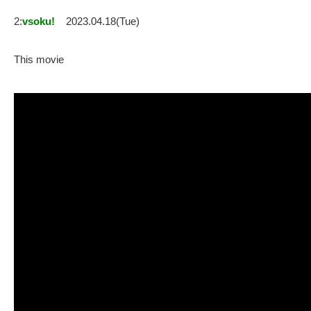
2:
vsoku!
2023.04.18(Tue)
This movie