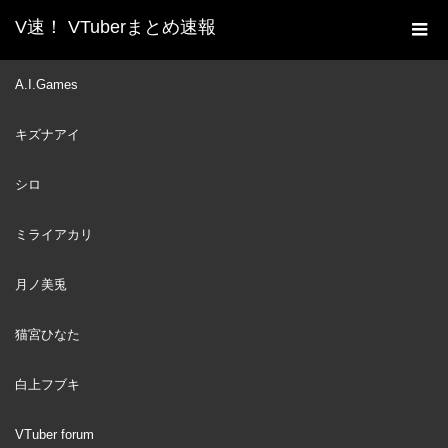
V速！ VTuberまとめ速報
新着動画一覧
VTuber
【ラーメン】こだわりの巨
A.I.Games
ホーム
匠、サロメ壱百番【ですわーーー】
キズナアイ
VTuber
2023
APR
18
シロ
ミライアカリ
月ノ美兎
猫宮ひなた
白上フブキ
VTuber forum