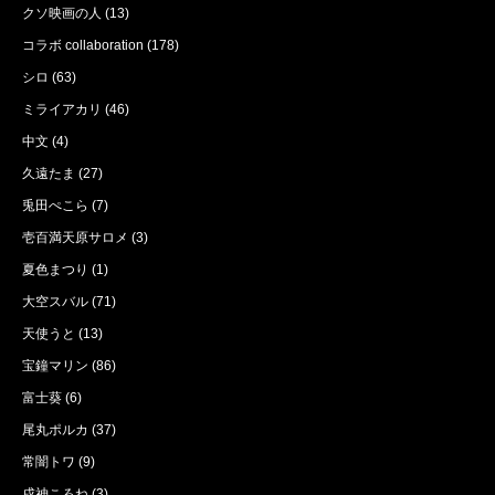
クソ映画の人
(13)
コラボ collaboration
(178)
シロ
(63)
ミライアカリ
(46)
中文
(4)
久遠たま
(27)
兎田ぺこら
(7)
壱百満天原サロメ
(3)
夏色まつり
(1)
大空スバル
(71)
天使うと
(13)
宝鐘マリン
(86)
富士葵
(6)
尾丸ポルカ
(37)
常闇トワ
(9)
戌神ころね
(3)