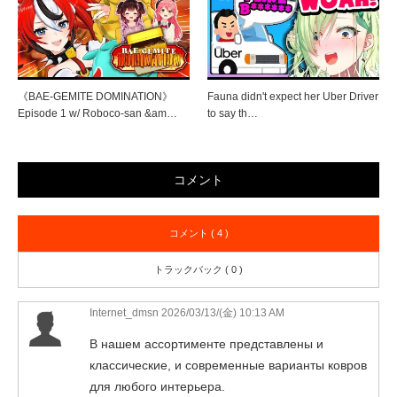
《BAE-GEMITE DOMINATION》
Fauna didn't expect her Uber Driver
Episode 1 w/ Roboco-san &am…
to say th…
コメント
コメント ( 4 )
トラックバック ( 0 )
Internet_dmsn
2026/03/13/(金) 10:13 AM
В нашем ассортименте представлены и
классические, и современные варианты ковров
для любого интерьера.