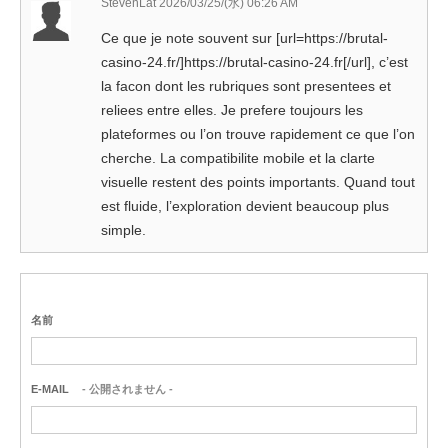
StevenLat
2026/03/25/(水) 06:26 AM
Ce que je note souvent sur [url=https://brutal-
casino-24.fr/]https://brutal-casino-24.fr[/url], c’est
la facon dont les rubriques sont presentees et
reliees entre elles. Je prefere toujours les
plateformes ou l’on trouve rapidement ce que l’on
cherche. La compatibilite mobile et la clarte
visuelle restent des points importants. Quand tout
est fluide, l’exploration devient beaucoup plus
simple.
名前
E-MAIL
- 公開されません -