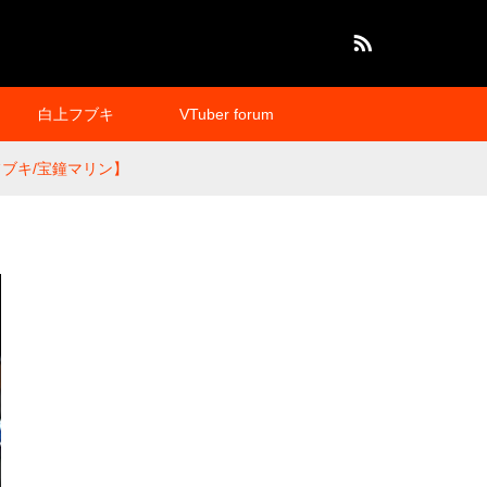
RSS
白上フブキ
VTuber forum
ブキ/宝鐘マリン】