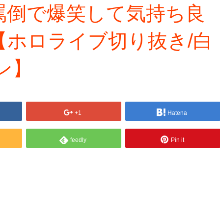
罵倒で爆笑して気持ち良
【ホロライブ切り抜き/白
ン】
+1
Hatena
feedly
Pin it