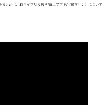
まとめ【ホロライブ切り抜き/白上フブキ/宝鐘マリン】について