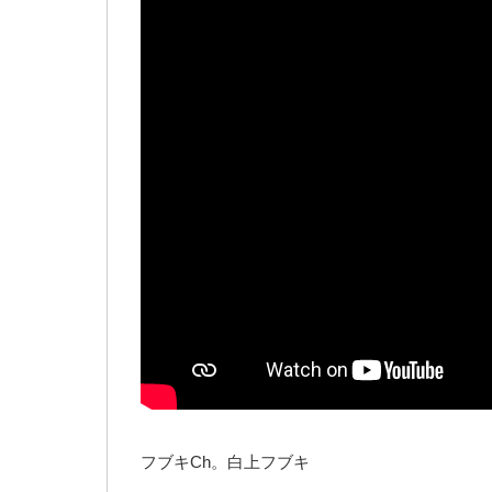
フブキCh。白上フブキ