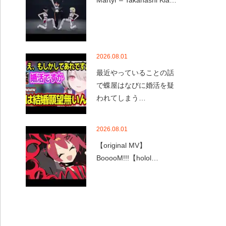
Martyr – Takanashi Kia…
2026.08.01
最近やっていることの話
で蝶屋はなびに婚活を疑
われてしまう…
2026.08.01
【original MV】
BooooM!!!【holol…