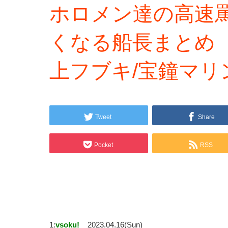
ホロメン達の高速
くなる船長まとめ
上フブキ/宝鐘マリ
Tweet
Share
Pocket
RSS
1:
vsoku!
2023.04.16(Sun)