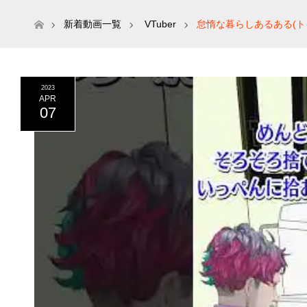
ホーム
新着動画一覧
VTuber
怠惰な暮らしあるある(トイ
2023
APR
07