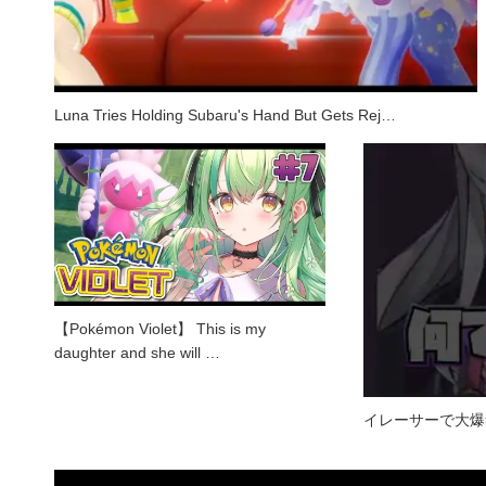
Luna Tries Holding Subaru's Hand But Gets Rej…
【Pokémon Violet】 This is my
daughter and she will …
イレーサーで大爆笑