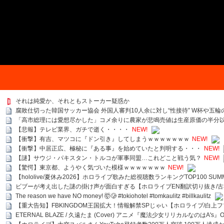
それは純愛か、それともストーカー疑惑か
腐敗仕切った韓国サッカー協会 外国人審判10人余に対し“性接待” W杯や五輪
「高市総理には愛想尽かした」コメ余りに農家が悲鳴売値は生産原価の半分
【悲報】テレビ業界、ガチで逝く・・・・
NEW!
【衝撃】有吉、マツコに『ドン引き』してしまうｗｗｗｗｗｗｗ
NEW!
【衝撃】中居正広、極秘に『ある事』を始めていたと判明する・・・
NEW!
【謎】サウジ・パキスタン・トルコが軍事同盟…これどこと戦う気？
NEW!
【驚愕】東京都、ようやく気づいた模様ｗｗｗｗｗｗｗ
NEW!
【hololive/夏休み2026】ホロライブ歌みた総視聴数ランキングTOP100 SUMMER SPECI
ビブーが考え出した謎の掛け声が面白すぎる【ホロライブEN翻訳切り抜き/古
The reason we have NO money! 🤯🥲 #tokiohotel #tomkaulitz #billkaulitz
【重大告知】FBKINGDOM王国拡大！情報解禁SPじゃい【ホロライブ/白上
ETERNAL BLAZE / 久遠たま (Cover) アニメ『魔法少女リリカルなのはA's』