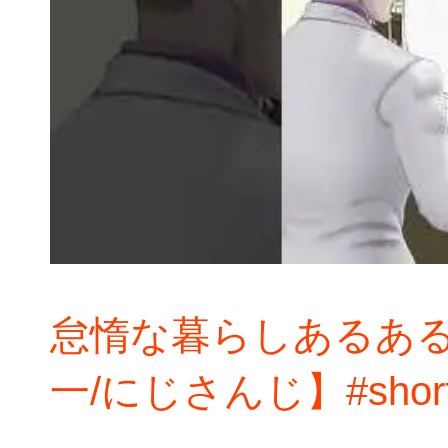
怠惰な暮らしあるある
一/にじさんじ】#short