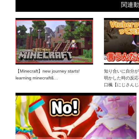
関連
【Minecraft】new journey starts!
知り合いに自分がV
learning minecraft&…
明かした時の反応
口楓【にじさんじ