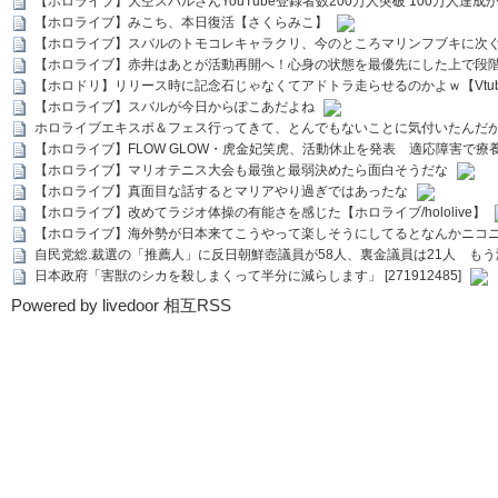
【ホロライブ】大空スバルさんYouTube登録者数200万人突破 100万人達成
【ホロライブ】みこち、本日復活【さくらみこ】
【ホロライブ】スバルのトモコレキャラクリ、今のところマリンフブキに次ぐ
【ホロライブ】赤井はあとが活動再開へ！心身の状態を最優先にした上で段
【ホロドリ】リリース時に記念石じゃなくてアドトラ走らせるのかよｗ【Vtub
【ホロライブ】スバルが今日からぽこあだよね
ホロライブエキスポ＆フェス行ってきて、とんでもないことに気付いたんだ
【ホロライブ】FLOW GLOW・虎金妃笑虎、活動休止を発表 適応障害で療
【ホロライブ】マリオテニス大会も最強と最弱決めたら面白そうだな
【ホロライブ】真面目な話するとマリアやり過ぎではあったな
【ホロライブ】改めてラジオ体操の有能さを感じた【ホロライブ/hololive】
【ホロライブ】海外勢が日本来てこうやって楽しそうにしてるとなんかニコ
自民党総.裁選の「推薦人」に反日朝鮮壺議員が58人、裏金議員は21人 もう滅茶苦茶
日本政府「害獣のシカを殺しまくって半分に減らします」 [271912485]
Powered by livedoor 相互RSS