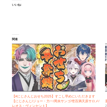
いいね:
関連
【#にじさんじおせち2025】すこし早めにいただきます
【にじさんじ/ジョー・力一/周央サンゴ/壱百満天原サロメ/
レオス・ヴィンセント】