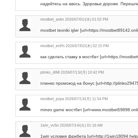
надейтесь на авось. Здоровье дороже. Перешли
mostbet_ankn
2026/07/01/(水) 01:02 PM
mostbet texniki işlər [url=https://mostbet89142.onl
mostbet_enPn
2026/07/02/(木) 02:15 PM
как сделать ставку в мостбет [url=https://mostbet
plinko_dlMl
2026/07/13/(月) 10:42 PM
плинко промокод на бонус [url=http://plinko2947
mostbet_pzpa
2026/07/13/(月) 11:54 PM
mines game мостбет [url=www.mostbet59898.onli
1win_vvSn
2026/07/14/(火) 01:16 AM
1win условия фрибета [url=http://1win18094.help/]