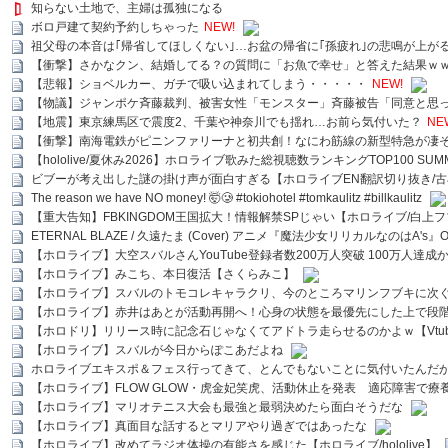
知らない土地で、主婦は孤独になる
ボロ戸建て契約予約しちゃった
NEW!
祖父母の本音は｢帰省してほしくない｣…お盆の帰省に｢孫疲れ｣の悲鳴が上が
【衝撃】さかなクン、結婚してる？の質問に「お魚で幸せ」と答えた結果ｗ
【悲報】ショベルカー、ガチで吸い込まれてしまう・・・・・
NEW!
【物議】ジャンポケ斉藤裁判、被害女性「モンスター」斉藤被告「同意と思
【地震】東京練馬区で震度2、千葉や神奈川でも揺れ…お前ら気付いた？
NE
【衝撃】南海電鉄がピニンファリーナと初共創！なにわ筋線の新型特急が凄
【hololive/夏休み2026】ホロライブ歌みた総視聴数ランキングTOP100 SUMMER SPECI
ビブーが考え出した謎の掛け声が面白すぎる【ホロライブEN翻訳切り抜き/古
The reason we have NO money! 🤯🥲 #tokiohotel #tomkaulitz #billkaulitz
【重大告知】FBKINGDOM王国拡大！情報解禁SPじゃい【ホロライブ/白上
ETERNAL BLAZE / 久遠たま (Cover) アニメ『魔法少女リリカルなのはA's』
【ホロライブ】大空スバルさんYouTube登録者数200万人突破 100万人達成
【ホロライブ】みこち、本日復活【さくらみこ】
【ホロライブ】スバルのトモコレキャラクリ、今のところマリンフブキに次ぐ
【ホロライブ】赤井はあとが活動再開へ！心身の状態を最優先にした上で段
【ホロドリ】リリース時に記念石じゃなくてアドトラ走らせるのかよｗ【Vtub
【ホロライブ】スバルが今日からぽこあだよね
ホロライブエキスポ＆フェス行ってきて、とんでもないことに気付いたんだ
【ホロライブ】FLOW GLOW・虎金妃笑虎、活動休止を発表 適応障害で療
【ホロライブ】マリオテニス大会も最強と最弱決めたら面白そうだな
【ホロライブ】真面目な話するとマリアやり過ぎではあったな
【ホロライブ】改めてラジオ体操の有能さを感じた【ホロライブ/hololive】