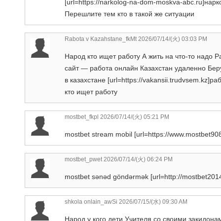
[url=https://narkolog-na-dom-moskva-abc.ru]нар
Перешлите тем кто в такой же ситуации
Rabota v Kazahstane_fkMt
2026/07/14/(火) 03:03 PM
Народ кто ищет работу А жить на что-то надо 
сайт — работа онлайн Казахстан удаленно Бер
в казахстане [url=https://vakansii.trudvsem.kz]
кто ищет работу
mostbet_fkpl
2026/07/14/(火) 05:21 PM
mostbet stream mobil [url=https://www.mostbet908
mostbet_pwet
2026/07/14/(火) 06:24 PM
mostbet sənəd göndərmək [url=http://mostbet20142
shkola onlain_awSi
2026/07/15/(水) 09:30 AM
Народ у кого дети Учителя со своими закидона