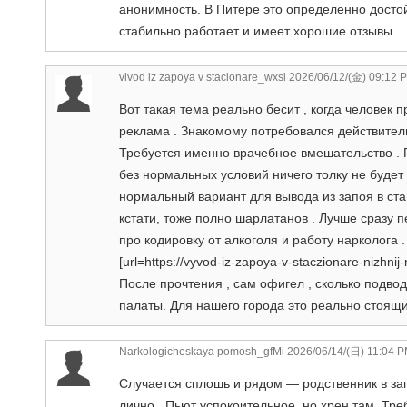
анонимность. В Питере это определенно досто
стабильно работает и имеет хорошие отзывы.
vivod iz zapoya v stacionare_wxsi
2026/06/12/(金) 09:12 
Вот такая тема реально бесит , когда человек п
реклама . Знакомому потребовался действитель
Требуется именно врачебное вмешательство . 
без нормальных условий ничего толку не будет
нормальный вариант для вывода из запоя в ста
кстати, тоже полно шарлатанов . Лучше сразу 
про кодировку от алкоголя и работу нарколога
[url=https://vyvod-iz-zapoya-v-staczionare-nizhn
После прочтения , сам офигел , сколько подво
палаты. Для нашего города это реально стоящи
Narkologicheskaya pomosh_gfMi
2026/06/14/(日) 11:04 
Случается сплошь и рядом — родственник в зап
лично . Пьют успокоительное, но хрен там. Тр