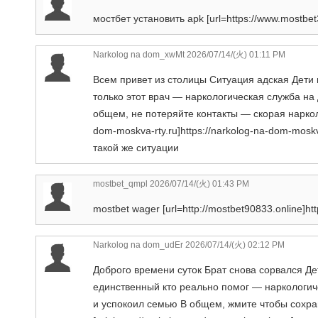
мостбет установить apk [url=https://www.mostbet
Narkolog na dom_xwMt
2026/07/14/(火) 01:11 PM
Всем привет из столицы Ситуация адская Дети 
только этот врач — наркологическая служба н
общем, не потеряйте контакты — скорая нарколо
dom-moskva-rty.ru]https://narkolog-na-dom-mosk
такой же ситуации
mostbet_qmpl
2026/07/14/(火) 01:43 PM
mostbet wager [url=http://mostbet90833.online]htt
Narkolog na dom_udEr
2026/07/14/(火) 02:12 PM
Доброго времени суток Брат снова сорвался Д
единственный кто реально помог — наркологи
и успокоил семью В общем, жмите чтобы сохра