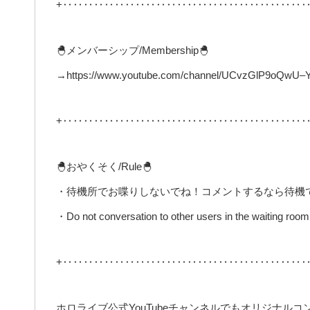
+‥‥‥‥‥‥‥‥‥‥‥‥‥‥‥‥‥‥‥‥‥‥‥‥
🐣メンバーシップ/Membership🐣
→https://www.youtube.com/channel/UCvzGlP9oQwU–Y0
+‥‥‥‥‥‥‥‥‥‥‥‥‥‥‥‥‥‥‥‥‥‥‥‥
🐣おやくそく/Rule🐣
・待機所でお喋りしないでね！コメントするなら待機
・Do not conversation to other users in the waiting room 
+‥‥‥‥‥‥‥‥‥‥‥‥‥‥‥‥‥‥‥‥‥‥‥‥
ホロライブ公式YouTubeチャンネルでもオリジナル