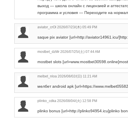
выход — школа онлайн с лицензией и аттестат
программа и условия — Переходите на норма
aviator_crOl
2026/07/23/(木) 05:49 PM
saque pix aviator [url=http://aviator14961.icu/]http:
mostbet_dzMr
2026/07/25/(土) 07:44 AM
mostbet slots [url=www.mostbet30598.online]mostbe
melbet_nloa
2026/08/02/(日) 11:21 AM
мелбет android apk [url=https://www.melbet05582.
plinko_cdka
2026/08/04/(火) 12:58 PM
plinko bonus [url=http://plinko94954.icu]plinko bonu