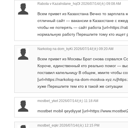
Rabota v Kazahstane_hqOl
2026/07/14/(火) 09:08 AM
Всем привет из Казахстана Вечно то зарплата 
отличный сайт — вакансии в Казахстане с еже
чтобы не потерять — сайт работа [url=https://rab
нормальную работу Перешлите тому кто ищет 
Narkolog na dom_kyKi
2026/07/14/(火) 09:20 AM
Всем привет из Москвы Брат снова сорвался С
Короче, единственный кто реально помог — выз
поставил капельницу В общем, жмите чтобы со
[url=https://narkolog-na-dom-moskva-xyz.ru]https
хуже Перешлите тем кто в такой же ситуации
mostbet_yket
2026/07/14/(火) 11:18 AM
mostbet mobil qeydiyyat [url=https://www.mostbet2
mostbet_eqkr
2026/07/14/(火) 12:15 PM