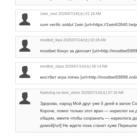
1win_osor
2026/07/14/(火) 01:16 AM
cum verific soldul 1win [url=https://1win62840.help
mostbet_lkpa
2026/07/14/(火) 02:28 AM
mostbet бонус за депозит [url=http://mostbet59898
mostbet_obpa
2026/07/14/(火) 06:14 AM
мостбет игра mines [url=http://mostbet59898.onli
Narkolog na dom_whmr
2026/07/14/(火) 07:16 AM
Здорова, народ Мой друг уже 5 дней в запое С
Короче, помог только этот врач — нарколог на 
общем, жмите чтобы сохранить — нарколога дом
домой[/url] Не ждите пока станет хуже Перешли