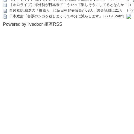
【ホロライブ】海外勢が日本来てこうやって楽しそうにしてるとなんかニコ
自民党総.裁選の「推薦人」に反日朝鮮壺議員が58人、裏金議員は21人 もう滅茶苦茶
日本政府「害獣のシカを殺しまくって半分に減らします」 [271912485]
Powered by livedoor 相互RSS