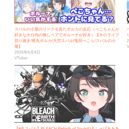
スバルの小屋のリークを見たポルカの反応（ぺこちゃんが
好きなホロ内の推しペアでポルーナが好き）【ホロライブ
切り抜き/尾丸ポルカ/大空スバル/兎田ぺこら/スバルの小
屋】
V
2025年6月4日
VTuber
【#生スバル】BLEACH Rebirth of Soulsやるしゅばあああ