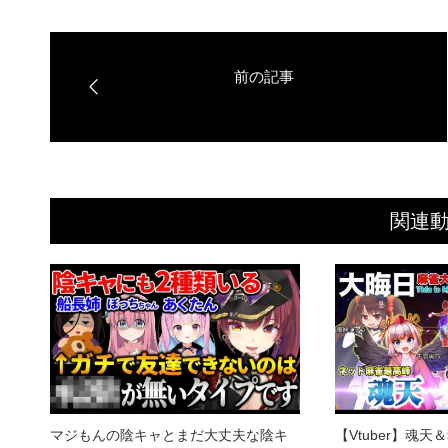
関連
マジもんの陰キャとまだ大丈夫な陰キ
【Vtuber】魂