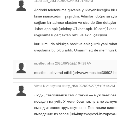
1xbet apk_zcKl
2026/06/24/(水) 01:45 AM
Android telefonuma güvenle yükleyebileceğim bir 
kime inanacağımı şaşırdım. Adımları doğru sırayl
sağlam bir adrese ulaştım ve size de tüm detayları
1xbet app apk [url=http://1xbet-apk-10.com]1xbet 
uygulaması gerçekten hızlı ve akıcı çalışıyor.
kurulumu da oldukça basit ve anlaşılırdı yani raha
uygulama bu oldu artık. Umarım siz de memnun k
mostbet_alma
2026/06/26/(金) 04:38 AM
mostbet tolov rad etildi [url=www.mostbet36602.h
Vivod iz zapoya na domy_zfSa
2026/06/27/(土) 06:44 AM
Люди, сталкивался сам с таким — муж пьёт без
посадят на учёт. У меня брат так чуть не загн
вывод из запоя круглосуточно. Поставили сист
выведение из запоя [url=https://vyvod-iz-zapoya