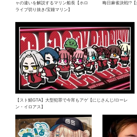
ャの違いを解説するマリン船長【ホロ
晦日麻雀決戦!?
ライブ切り抜き/宝鐘マリン】
【スト鯖GTA】大型犯罪で今宵もアゲ【にじさんじ/ローレ
ン・イロアス】