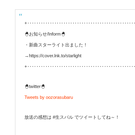
+‥‥‥‥‥‥‥‥‥‥‥‥‥‥‥‥‥‥‥‥‥‥‥‥
🐣お知らせ/Inform🐣
・新曲スターライト出ました！
→https://cover.lnk.to/starlight
+‥‥‥‥‥‥‥‥‥‥‥‥‥‥‥‥‥‥‥‥‥‥‥‥
🐣twitter🐣
Tweets by oozorasubaru
放送の感想は #生スバル でツイートしてね～！