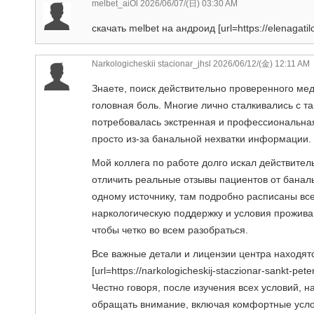
melbet_aiOl
2026/06/07/(日) 03:30 AM
скачать melbet на андроид [url=https://elenagatil
Narkologicheskii stacionar_jhsl
2026/06/12/(金) 12:11 AM
Знаете, поиск действительно проверенного мед
головная боль. Многие лично сталкивались с та
потребовалась экстренная и профессиональная
просто из-за банальной нехватки информации.
Мой коллега по работе долго искал действите
отличить реальные отзывы пациентов от баналь
одному источнику, там подробно расписаны вс
наркологическую поддержку и условия проживан
чтобы четко во всем разобраться.
Все важные детали и лицензии центра находятс
[url=https://narkologicheskij-staczionar-sankt-pe
Честно говоря, после изучения всех условий, н
обращать внимание, включая комфортные усл