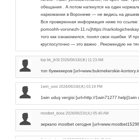
обещания . А потом наткнулся на один нормал
наркомании в Воронеже — не ведись на дешевые
Вся проверенная информация ниже по ссылке: на
pomoshh-voronezh-11.ru]https://narkologicheska
того как ознакомился, понял свои ошибки. И пр
круглосуточно — это важно . Рекомендую не тян
top bk_jhSt
2026/06/18/(木) 11:23 AM
топ букмекеров [url=www.bukmekerskie-kontory.inf
1win_uxsr
2026/06/18/(木) 03:19 PM
1win uduş vergisi [url=http://1win71277.help]1win u
mostbet_dcea
2026/06/23/(火) 05:40 AM
зеркало mostbet сегодня [url=www.mostbet15298.