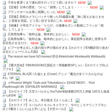
子供を夜遅くまで連れ回すのってどう思いますか？
NEW!
【悲報】日本の歴史、ついに『崩壊』してしまう・・・・・
NEW!
ブラックホール企業に就職したった
NEW!
【悲報】防犯カメラにバッチリ映った55歳露出魔「身に覚えがありませ
ん」と容疑を否認。どう言い訳する気だこれ
NEW!
【画像】小学生アイドル「りりぴ」の激痩せダンス動画にファンが『絶
句』してしまう・・・・
NEW!
広島県知事ら「核抑止論、根本的におかしい」
NEW!
広島県知事ら「核抑止論、根本的におかしい。軍拡競争を助長し世界を不
安定化させるだけ」
NEW!
ビブーが考え出した謎の掛け声が面白すぎる【ホロライブEN翻訳切り抜き/
古石ビジュー/リズム天国】
The reason we have NO money! 🤯🥲 #tokiohotel #tomkaulitz #billkaulitz
【重大告知】FBKINGDOM王国拡大！情報解禁SPじゃい【ホロライブ/白上
フブキ】
ETERNAL BLAZE / 久遠たま (Cover) アニメ『魔法少女リリカルなのは
A's』OP
≪Phoenix Wright: Trials and Tribulations≫ EDGEYBOI?!… First
Playthrough! #6【SPOILER WARNING】
【ホロライブ】大空スバルさんYouTube登録者数200万人突破 100万人達成
から約5年
【ホロライブ】みこち、本日復活【さくらみこ】
【ホロライブ】スバルのトモコレキャラクリ、今のところマリンフブキに
次ぐ3番目くらいには上手いよな【大空スバル】