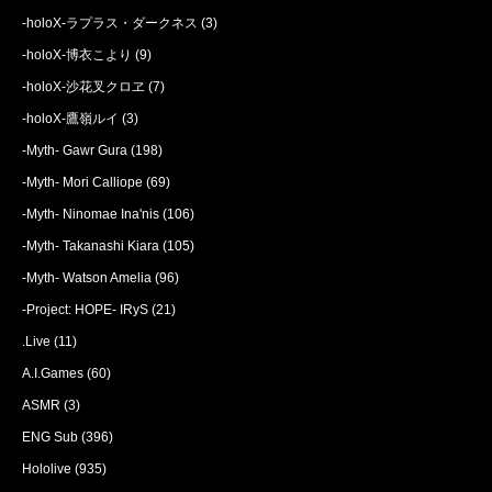
-holoX-ラプラス・ダークネス
(3)
-holoX-博衣こより
(9)
-holoX-沙花叉クロヱ
(7)
-holoX-鷹嶺ルイ
(3)
-Myth- Gawr Gura
(198)
-Myth- Mori Calliope
(69)
-Myth- Ninomae Ina'nis
(106)
-Myth- Takanashi Kiara
(105)
-Myth- Watson Amelia
(96)
-Project: HOPE- IRyS
(21)
.Live
(11)
A.I.Games
(60)
ASMR
(3)
ENG Sub
(396)
Hololive
(935)