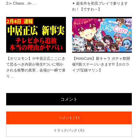
2≫ Chaos…m-…
✦ 超名作を初見プレイで参ります
わ！【ですわ～】
【ホリエモン】※中居正広ここにき
【HoloCure】新キャラ ガチャ祭開
て恐るべき内容が発生!!ついに明か
催!!!新ステージいきます!!!【ホロラ
される衝撃の真実…会場が一瞬で凍
イブ/宝鐘マリン】
り…
コメント
コメント ( 1 )
トラックバック ( 0 )