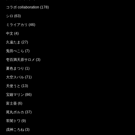
コラボ collaboration
(178)
シロ
(63)
ミライアカリ
(46)
中文
(4)
久遠たま
(27)
兎田ぺこら
(7)
壱百満天原サロメ
(3)
夏色まつり
(1)
大空スバル
(71)
天使うと
(13)
宝鐘マリン
(86)
富士葵
(6)
尾丸ポルカ
(37)
常闇トワ
(9)
戌神ころね
(3)