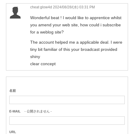
cheat glow4d
2024/08/28/(水) 03:31 PM
Wonderful beat ! I would like to apprentice whilst
you amend your web site, how could i subscribe
for a weblog site?
The account helped me a applicable deal. I were
tiny bit familiar of this your broadcast provided
shiny
clear concept
名前
E-MAIL
- 公開されません -
URL