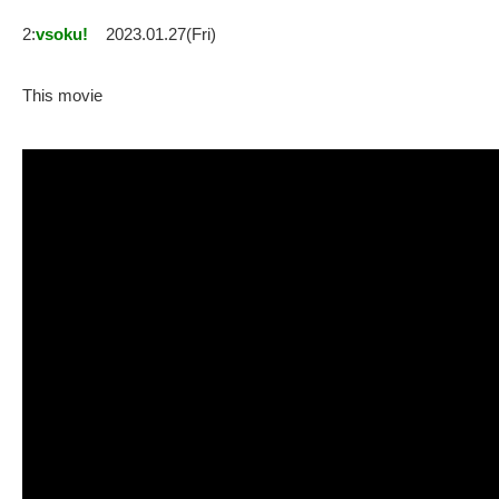
2:
vsoku!
2023.01.27(Fri)
This movie