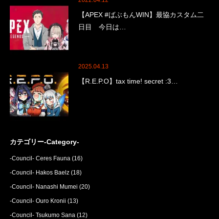
2022.04.12
【APEX #ばぶもんWIN】最協カスタム二
日目 今日は…
2025.04.13
【R.E.P.O】tax time! secret :3…
カテゴリー-Category-
-Council- Ceres Fauna
(16)
-Council- Hakos Baelz
(18)
-Council- Nanashi Mumei
(20)
-Council- Ouro Kronii
(13)
-Council- Tsukumo Sana
(12)