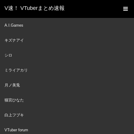
V速！ VTuberまとめ速報
新着動画一覧
VTuber
《hololive SUPER EXPO
A.I.Games
ホーム
2023》＆《hololive 4th fes. Our Bright Parade》 PV
キズナアイ
VTuber
2023
JAN
28
シロ
ミライアカリ
月ノ美兎
猫宮ひなた
白上フブキ
VTuber forum