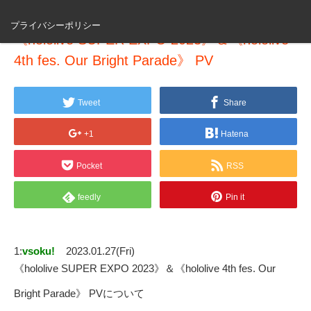
プライバシーポリシー
《hololive SUPER EXPO 2023》＆《hololive
4th fes. Our Bright Parade》 PV
Tweet
Share
+1
Hatena
Pocket
RSS
feedly
Pin it
1:
vsoku!
2023.01.27(Fri)
《hololive SUPER EXPO 2023》＆《hololive 4th fes. Our
Bright Parade》 PVについて