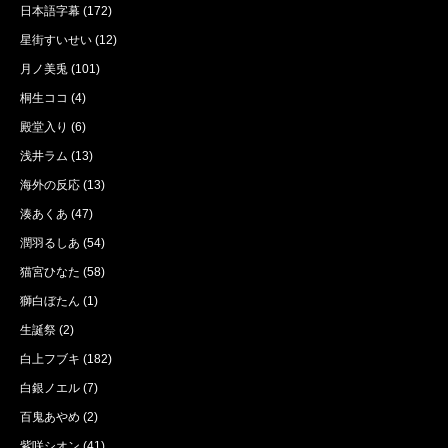
日本語字幕
(172)
星街すいせい
(12)
月ノ美兎
(101)
桐生ココ
(4)
殿堂入り
(6)
浅井ラム
(13)
海外の反応
(13)
湊あくあ
(47)
潤羽るしあ
(54)
猫宮ひなた
(58)
獅白ぼたん
(1)
生誕祭
(2)
白上フブキ
(182)
白銀ノエル
(7)
百鬼あやめ
(2)
紫咲シオン
(41)