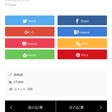
VTuber
Tweet
Share
+1
Hatena
Pocket
RSS
feedly
Pin it
投稿者:
VTuber
コメント:
209