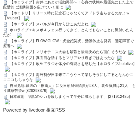
【ホロライブ】赤井はあとが活動再開へ！心身の状態を最優先にした上で
段階的に活動範囲を広げていく形に
【ホロドリ】リリース時に記念石じゃなくてアドトラ走らせるのかよｗ
【Vtuber】
【ホロライブ】スバルが今日からぽこあだよね
ホロライブエキスポ＆フェス行ってきて、とんでもないことに気付いたん
だが…
【ホロライブ】FLOW GLOW・虎金妃笑虎、活動休止を発表 適応障害で
療養へ
【ホロライブ】マリオテニス大会も最強と最弱決めたら面白そうだな
【ホロライブ】真面目な話するとマリアやり過ぎではあったな
【ホロライブ】改めてラジオ体操の有能さを感じた【ホロライブ/hololive】
【ホロライブ】海外勢が日本来てこうやって楽しそうにしてるとなんかニ
コニコしちゃうな
自民党総.裁選の「推薦人」に反日朝鮮壺議員が58人、裏金議員は21人 も
う滅茶苦茶w [828293379]
日本政府「害獣のシカを殺しまくって半分に減らします」 [271912485]
Powered by livedoor 相互RSS