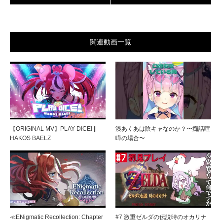
関連動画一覧
【ORIGINAL MV】PLAY DICE! ||
湊あくあは陰キャなのか？〜痴話喧
HAKOS BAELZ
嘩の場合〜
≪ENigmatic Recollection: Chapter
#7 激重ゼルダの伝説時のオカリナ