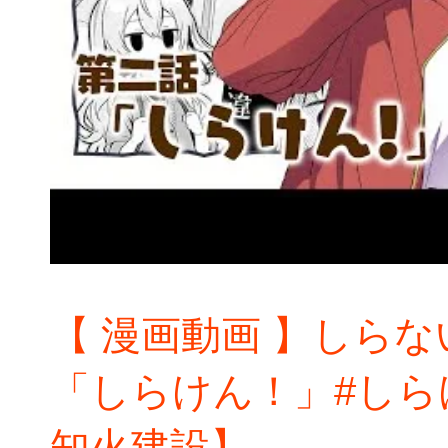
【 漫画動画 】しら
「しらけん！」#しら
知火建設】