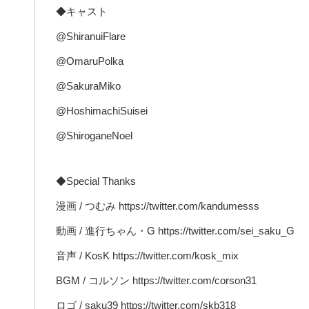
◆キャスト
@ShiranuiFlare
@OmaruPolka
@SakuraMiko
@HoshimachiSuisei
@ShiroganeNoel
◆Special Thanks
漫画 / つむみ https://twitter.com/kandumesss
動画 / 進行ちゃん・G https://twitter.com/sei_saku_G
音声 / KosK https://twitter.com/kosk_mix
BGM / コルソン https://twitter.com/corson31
ロゴ / saku39 https://twitter.com/skb318