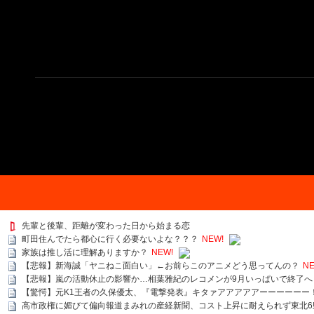
先輩と後輩、距離が変わった日から始まる恋
町田住んでたら都心に行く必要ないよな？？？
NEW!
家族は推し活に理解ありますか？
NEW!
【悲報】新海誠「ヤニねこ面白い」←お前らこのアニメどう思ってんの？
NE
【悲報】嵐の活動休止の影響か…相葉雅紀のレコメンが9月いっぱいで終了へ
【驚愕】元K1王者の久保優太、『電撃発表』キタァアアアアアーーーーーー
高市政権に媚びて偏向報道まみれの産経新聞、コスト上昇に耐えられず東北6