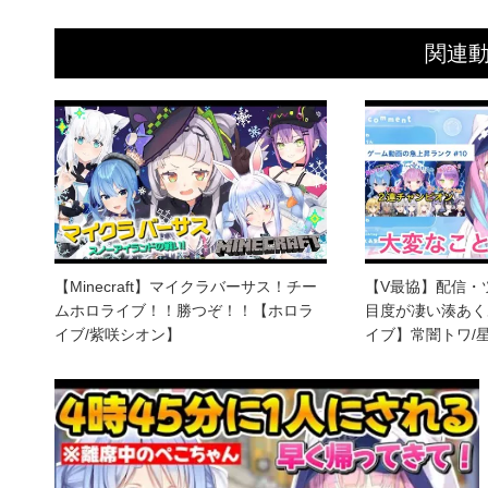
関連
【Minecraft】マイクラバーサス！チー
【V最協】配信・
ムホロライブ！！勝つぞ！！【ホロラ
目度が凄い湊あく
イブ/紫咲シオン】
イブ】常闇トワ/