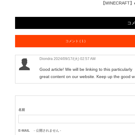
【MINECRAFT】even
コ
コメント ( 1 )
Diondra
2024/09/17/(火) 02:57 AM
Good article! We will be linking to this particularly
great content on our website. Keep up the good wr
名前
E-MAIL
- 公開されません -