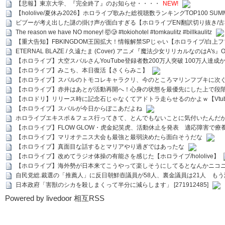
【悲報】東京大学、『完全終了』のお知らせ・・・・
NEW!
【hololive/夏休み2026】ホロライブ歌みた総視聴数ランキングTOP100 SUMMER SPECI
ビブーが考え出した謎の掛け声が面白すぎる【ホロライブEN翻訳切り抜き/古
The reason we have NO money! 🤯🥲 #tokiohotel #tomkaulitz #billkaulitz
【重大告知】FBKINGDOM王国拡大！情報解禁SPじゃい【ホロライブ/白上
ETERNAL BLAZE / 久遠たま (Cover) アニメ『魔法少女リリカルなのはA's』
【ホロライブ】大空スバルさんYouTube登録者数200万人突破 100万人達成
【ホロライブ】みこち、本日復活【さくらみこ】
【ホロライブ】スバルのトモコレキャラクリ、今のところマリンフブキに次ぐ
【ホロライブ】赤井はあとが活動再開へ！心身の状態を最優先にした上で段
【ホロドリ】リリース時に記念石じゃなくてアドトラ走らせるのかよｗ【Vtub
【ホロライブ】スバルが今日からぽこあだよね
ホロライブエキスポ＆フェス行ってきて、とんでもないことに気付いたんだ
【ホロライブ】FLOW GLOW・虎金妃笑虎、活動休止を発表 適応障害で療
【ホロライブ】マリオテニス大会も最強と最弱決めたら面白そうだな
【ホロライブ】真面目な話するとマリアやり過ぎではあったな
【ホロライブ】改めてラジオ体操の有能さを感じた【ホロライブ/hololive】
【ホロライブ】海外勢が日本来てこうやって楽しそうにしてるとなんかニコ
自民党総.裁選の「推薦人」に反日朝鮮壺議員が58人、裏金議員は21人 もう滅茶苦茶
日本政府「害獣のシカを殺しまくって半分に減らします」 [271912485]
Powered by livedoor 相互RSS