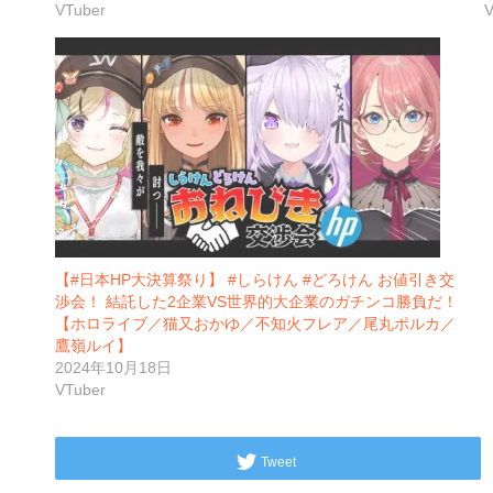
VTuber
V
【#日本HP大決算祭り】 #しらけん #どろけん お値引き交
渉会！ 結託した2企業VS世界的大企業のガチンコ勝負だ！
【ホロライブ／猫又おかゆ／不知火フレア／尾丸ポルカ／
鷹嶺ルイ】
2024年10月18日
VTuber
Tweet