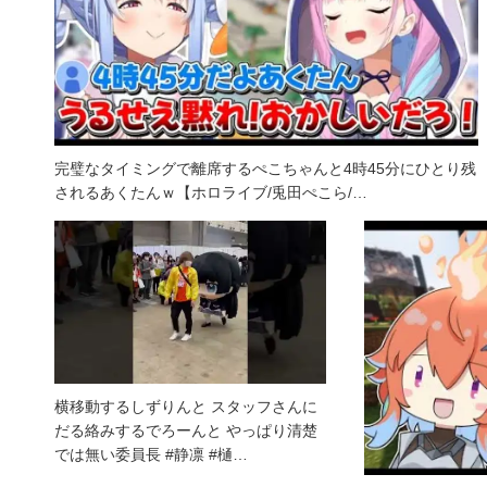
完璧なタイミングで離席するぺこちゃんと4時45分にひとり残
されるあくたんｗ【ホロライブ/兎田ぺこら/…
横移動するしずりんと スタッフさんに
だる絡みするでろーんと やっぱり清楚
では無い委員長 #静凛 #樋…