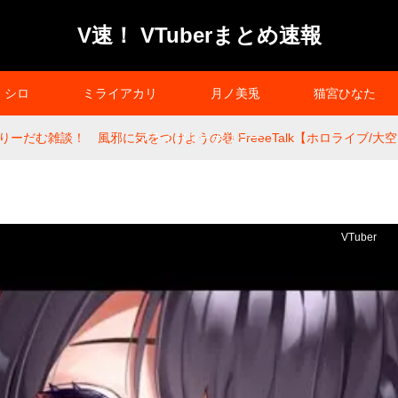
V速！ VTuberまとめ速報
シロ
ミライアカリ
月ノ美兎
猫宮ひなた
ーだむ雑談！ 風邪に気をつけようの巻 FreeeTalk【ホロライブ/大
プライバシーポリシー
VTuber