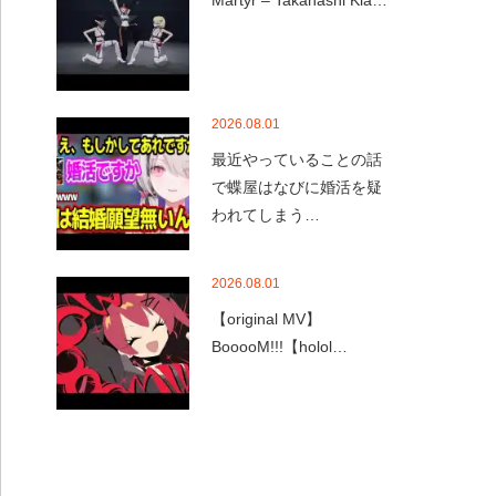
Martyr – Takanashi Kia…
2026.08.01
最近やっていることの話
で蝶屋はなびに婚活を疑
われてしまう…
2026.08.01
【original MV】
BooooM!!!【holol…