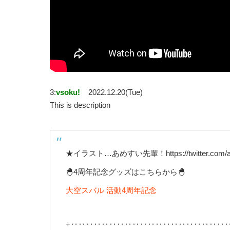
3:
vsoku!
2022.12.20(Tue)
This is description
★イラスト…あめすい先輩！https://twitter.com/ame
🐣4周年記念グッズはこちらから🐣
大空スバル 活動4周年記念
+‥‥‥‥‥‥‥‥‥‥‥‥‥‥‥‥‥‥‥‥