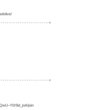
ololive/
‥‥‥‥‥‥‥‥‥‥‥‥‥‥+
‥‥‥‥‥‥‥‥‥‥‥‥‥‥+
QwU–Y0r9id_jnA/join