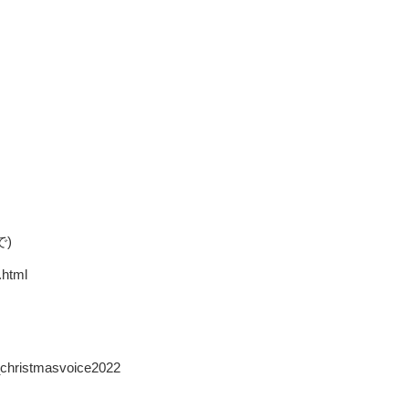
で)
.html
e_christmasvoice2022