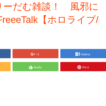
りーだむ雑談！ 風邪に
eeeTalk【ホロライブ/
+1
Hatena
feedly
Pin it