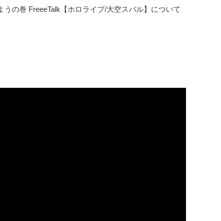
巻 FreeeTalk【ホロライブ/大空スバル】について