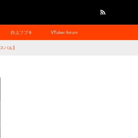
RSS
白上フブキ
VTuber forum
空スバル】