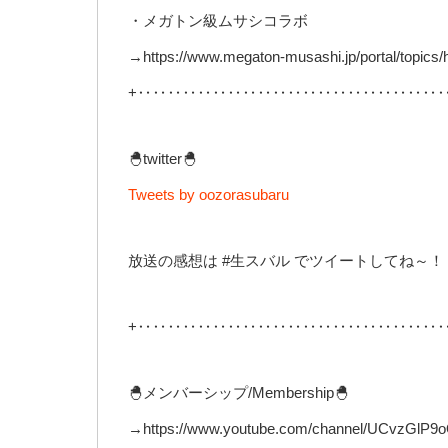
・メガトン級ムサシコラボ
→https://www.megaton-musashi.jp/portal/topics/h
+‥‥‥‥‥‥‥‥‥‥‥‥‥‥‥‥‥‥‥‥
🐣twitter🐣
Tweets by oozorasubaru
放送の感想は #生スバル でツイートしてね～！
+‥‥‥‥‥‥‥‥‥‥‥‥‥‥‥‥‥‥‥‥
🐣メンバーシップ/Membership🐣
→https://www.youtube.com/channel/UCvzGlP9o