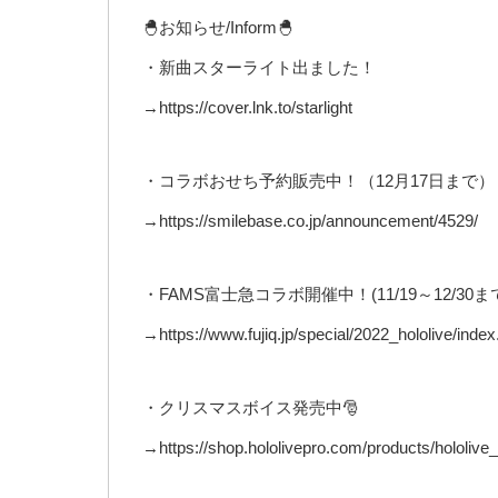
🐣お知らせ/Inform🐣
・新曲スターライト出ました！
→https://cover.lnk.to/starlight
・コラボおせち予約販売中！（12月17日まで）
→https://smilebase.co.jp/announcement/4529/
・FAMS富士急コラボ開催中！(11/19～12/30ま
→https://www.fujiq.jp/special/2022_hololive/index
・クリスマスボイス発売中🎅
→https://shop.hololivepro.com/products/hololiv