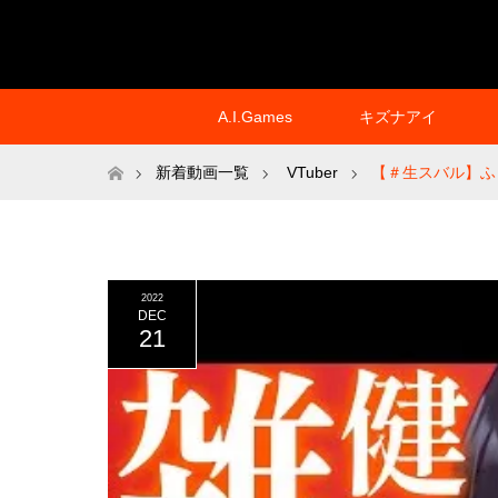
A.I.Games
キズナアイ
ホーム
新着動画一覧
VTuber
【＃生スバル】ふり
2022
DEC
21