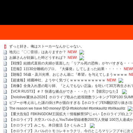
ずっと好き。俺はストーカーなんかじゃない。
地元に「〇〇音頭」はありますか？
NEW!
お嫁さんが妊娠した時どうすれば？
NEW!
【戦慄】結婚式直前の夫婦が直面した「リアル死の恐怖」がヤバすぎる・・
【悲報】1日30分睡眠のプロ、『大爆発』してしまった結果・・・・・
NEW!
【朗報】56歳・及川光博、おじさん達に『希望』を与えてしまうｗｗｗｗ
N
【超速報】靖國神社、ようやく気づくｗｗｗｗｗｗｗｗｗｗ
NEW!
【画像】全身入れ墨の彫り師、『とんでもない正論』を吐いて30万再生され
【VCR RUST3】＃７ 快適な拠点ができ・・・た！？【猫宮ひなた】
【hololive/夏休み2026】ホロライブ歌みた総視聴数ランキングTOP100 SUMMER SPECI
ビブーが考え出した謎の掛け声が面白すぎる【ホロライブEN翻訳切り抜き/古
The reason we have NO money! 🤯🥲 #tokiohotel #tomkaulitz #billkaulitz
【重大告知】FBKINGDOM王国拡大！情報解禁SPじゃい【ホロライブ/白上
【ホロライブ】大空スバルさんYouTube登録者数200万人突破 100万人達成
【ホロライブ】みこち、本日復活【さくらみこ】
【ホロライブ】スバルのトモコレキャラクリ、今のところマリンフブキに次ぐ