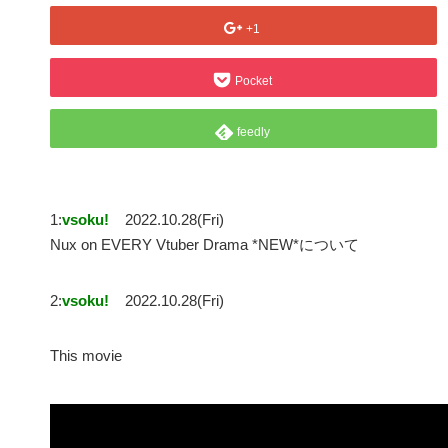
+1
Pocket
feedly
1:
vsoku!
2022.10.28(Fri)
Nux on EVERY Vtuber Drama *NEW*について
2:
vsoku!
2022.10.28(Fri)
This movie