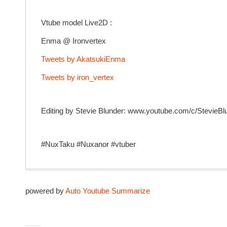
Vtube model Live2D :
Enma @ Ironvertex
Tweets by AkatsukiEnma
Tweets by iron_vertex
Editing by Stevie Blunder: www.youtube.com/c/StevieBl
#NuxTaku #Nuxanor #vtuber
powered by
Auto Youtube Summarize