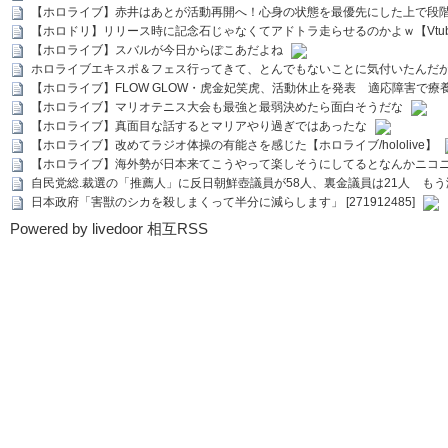
【ホロライブ】赤井はあとが活動再開へ！心身の状態を最優先にした上で段
【ホロドリ】リリース時に記念石じゃなくてアドトラ走らせるのかよｗ【Vtub
【ホロライブ】スバルが今日からぽこあだよね
ホロライブエキスポ＆フェス行ってきて、とんでもないことに気付いたんだ
【ホロライブ】FLOW GLOW・虎金妃笑虎、活動休止を発表 適応障害で療
【ホロライブ】マリオテニス大会も最強と最弱決めたら面白そうだな
【ホロライブ】真面目な話するとマリアやり過ぎではあったな
【ホロライブ】改めてラジオ体操の有能さを感じた【ホロライブ/hololive】
【ホロライブ】海外勢が日本来てこうやって楽しそうにしてるとなんかニコ
自民党総.裁選の「推薦人」に反日朝鮮壺議員が58人、裏金議員は21人 もう滅茶苦茶
日本政府「害獣のシカを殺しまくって半分に減らします」 [271912485]
Powered by livedoor 相互RSS