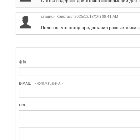
Статья содержит достаточно информации для то
стадион Кристалл
2025/12/18/(木) 08:41 AM
Полезно, что автор предоставил разные точки 
名前
E-MAIL
- 公開されません -
URL