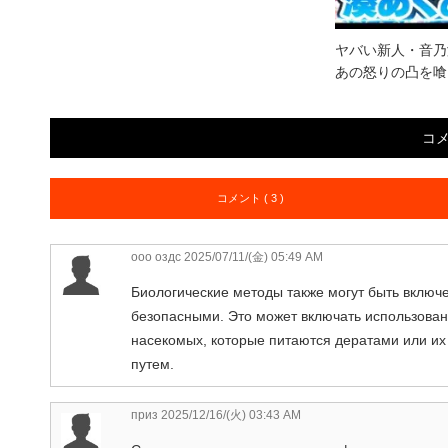
ヤバい新人・音乃
あの怒りの凸を喰ら
コ
コメント ( 3 )
ооо оздс
2025/07/11/(金) 05:49 AM
Биологические методы также могут быть включе
безопасными. Это может включать использова
насекомых, которые питаются дератами или их
путем.
приз
2025/12/16/(火) 03:43 AM