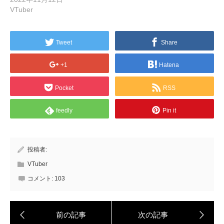
VTuber
Tweet
Share
+1
Hatena
Pocket
RSS
feedly
Pin it
投稿者:
VTuber
コメント:
103