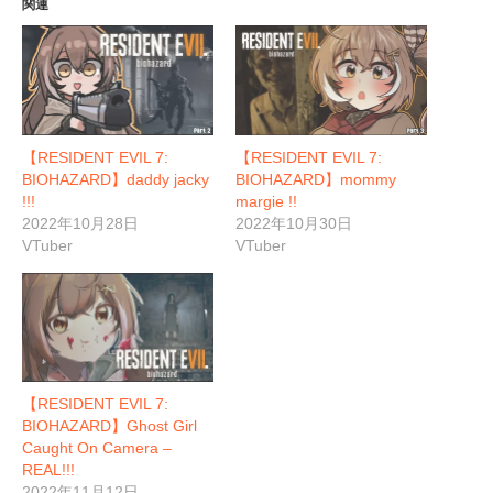
関連
【RESIDENT EVIL 7:
【RESIDENT EVIL 7:
BIOHAZARD】daddy jacky
BIOHAZARD】mommy
!!!
margie !!
2022年10月28日
2022年10月30日
VTuber
VTuber
【RESIDENT EVIL 7:
BIOHAZARD】Ghost Girl
Caught On Camera –
REAL!!!
2022年11月12日