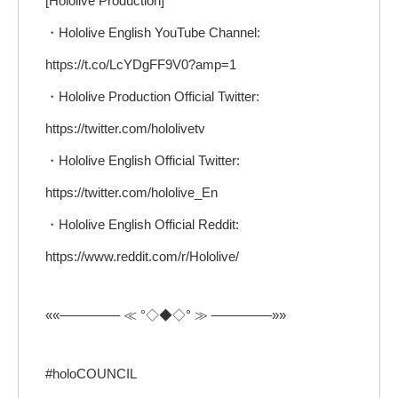
[Hololive Production]
・Hololive English YouTube Channel:
https://t.co/LcYDgFF9V0?amp=1
・Hololive Production Official Twitter:
https://twitter.com/hololivetv
・Hololive English Official Twitter:
https://twitter.com/hololive_En
・Hololive English Official Reddit:
https://www.reddit.com/r/Hololive/
««————– ≪ °◇◆◇° ≫ ————–»»
#holoCOUNCIL