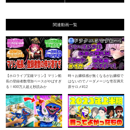
関連動画一覧
【ホロライブ宝鐘マリン】マリン船
時々お嬢様感が無くなるがお嬢様で
長の登録者数増加ペースがやばすぎ
はないのでノーダメージな壱百満天
る！400万人超え秒読みか
原サロメ#12