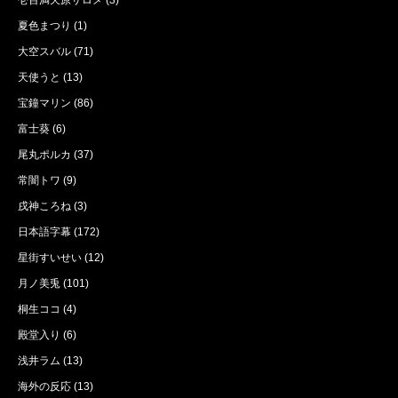
壱百満天原サロメ
(3)
夏色まつり
(1)
大空スバル
(71)
天使うと
(13)
宝鐘マリン
(86)
富士葵
(6)
尾丸ポルカ
(37)
常闇トワ
(9)
戌神ころね
(3)
日本語字幕
(172)
星街すいせい
(12)
月ノ美兎
(101)
桐生ココ
(4)
殿堂入り
(6)
浅井ラム
(13)
海外の反応
(13)