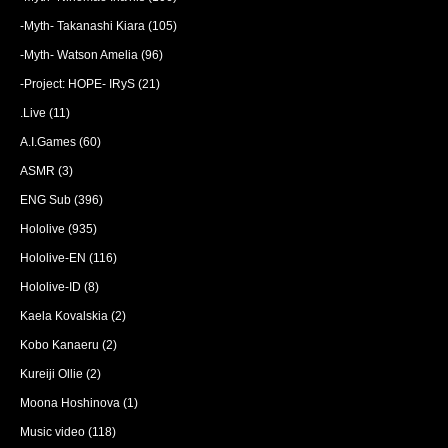
-Myth- Takanashi Kiara
(105)
-Myth- Watson Amelia
(96)
-Project: HOPE- IRyS
(21)
.Live
(11)
A.I.Games
(60)
ASMR
(3)
ENG Sub
(396)
Hololive
(935)
Hololive-EN
(116)
Hololive-ID
(8)
Kaela Kovalskia
(2)
Kobo Kanaeru
(2)
Kureiji Ollie
(2)
Moona Hoshinova
(1)
Music video
(118)