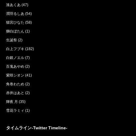
湊あくあ
(47)
潤羽るしあ
(54)
猫宮ひなた
(58)
獅白ぼたん
(1)
生誕祭
(2)
白上フブキ
(182)
白銀ノエル
(7)
百鬼あやめ
(2)
紫咲シオン
(41)
角巻わため
(2)
赤井はあと
(2)
輝夜 月
(35)
雪花ラミィ
(1)
タイムライン-Twitter Timeline-