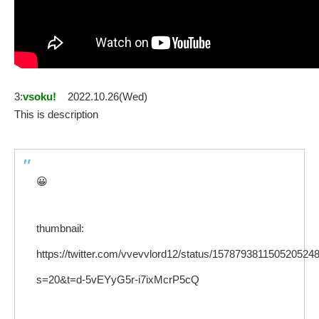
3:
vsoku!
2022.10.26(Wed)
This is description
😀
thumbnail:
https://twitter.com/vvevvlord12/status/157879381150520524
s=20&t=d-5vEYyG5r-i7ixMcrP5cQ