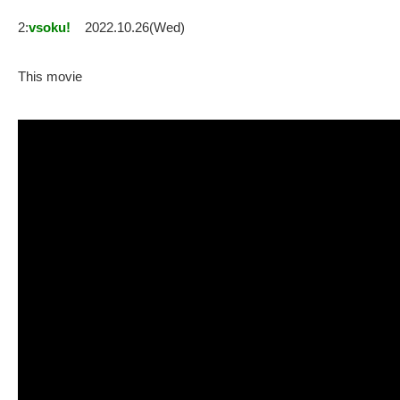
2:
vsoku!
2022.10.26(Wed)
This movie