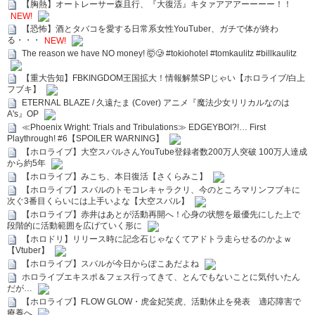
【胸熱】オートレーサー森且行、『大復活』キタァアアアーーーー！！
NEW!
【恐怖】酒とタバコを愛する日常系女性YouTuber、ガチで体が終わ
る・・・
NEW!
The reason we have NO money! 🤯🥲 #tokiohotel #tomkaulitz #billkaulitz
【重大告知】FBKINGDOM王国拡大！情報解禁SPじゃい【ホロライブ/白上
フブキ】
ETERNAL BLAZE / 久遠たま (Cover) アニメ『魔法少女リリカルなのは
A's』OP
≪Phoenix Wright: Trials and Tribulations≫ EDGEYBOI?!… First
Playthrough! #6【SPOILER WARNING】
【ホロライブ】大空スバルさんYouTube登録者数200万人突破 100万人達成
から約5年
【ホロライブ】みこち、本日復活【さくらみこ】
【ホロライブ】スバルのトモコレキャラクリ、今のところマリンフブキに
次ぐ3番目くらいには上手いよな【大空スバル】
【ホロライブ】赤井はあとが活動再開へ！心身の状態を最優先にした上で
段階的に活動範囲を広げていく形に
【ホロドリ】リリース時に記念石じゃなくてアドトラ走らせるのかよｗ
【Vtuber】
【ホロライブ】スバルが今日からぽこあだよね
ホロライブエキスポ＆フェス行ってきて、とんでもないことに気付いたん
だが…
【ホロライブ】FLOW GLOW・虎金妃笑虎、活動休止を発表 適応障害で
療養へ