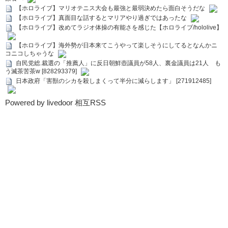
【ホロライブ】マリオテニス大会も最強と最弱決めたら面白そうだな
【ホロライブ】真面目な話するとマリアやり過ぎではあったな
【ホロライブ】改めてラジオ体操の有能さを感じた【ホロライブ/hololive】
【ホロライブ】海外勢が日本来てこうやって楽しそうにしてるとなんかニ
コニコしちゃうな
自民党総.裁選の「推薦人」に反日朝鮮壺議員が58人、裏金議員は21人 も
う滅茶苦茶w [828293379]
日本政府「害獣のシカを殺しまくって半分に減らします」 [271912485]
Powered by livedoor 相互RSS