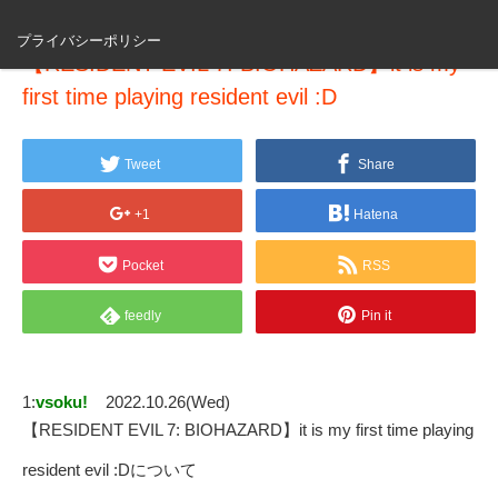
プライバシーポリシー
【RESIDENT EVIL 7: BIOHAZARD】it is my
first time playing resident evil :D
Tweet
Share
+1
Hatena
Pocket
RSS
feedly
Pin it
1:
vsoku!
2022.10.26(Wed)
【RESIDENT EVIL 7: BIOHAZARD】it is my first time playing
resident evil :Dについて