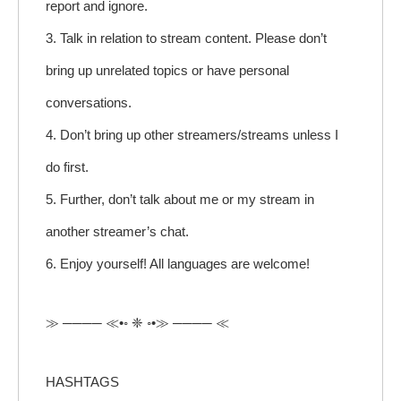
report and ignore.
3. Talk in relation to stream content. Please don’t
bring up unrelated topics or have personal
conversations.
4. Don’t bring up other streamers/streams unless I
do first.
5. Further, don’t talk about me or my stream in
another streamer’s chat.
6. Enjoy yourself! All languages are welcome!
≫ ──── ≪•◦ ❈ ◦•≫ ──── ≪
HASHTAGS