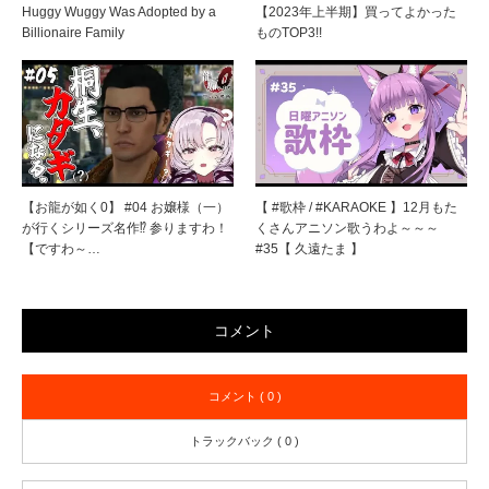
Huggy Wuggy Was Adopted by a
【2023年上半期】買ってよかった
Billionaire Family
ものTOP3!!
【お龍が如く0】 #04 お嬢様（一）
【 #歌枠 / #KARAOKE 】12月もた
が行くシリーズ名作⁉ 参りますわ！
くさんアニソン歌うわよ～～～
【ですわ～…
#35【 久遠たま 】
コメント
コメント ( 0 )
トラックバック ( 0 )