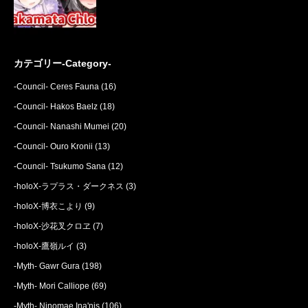
カテゴリー-Category-
-Council- Ceres Fauna
(16)
-Council- Hakos Baelz
(18)
-Council- Nanashi Mumei
(20)
-Council- Ouro Kronii
(13)
-Council- Tsukumo Sana
(12)
-holoX-ラプラス・ダークネス
(3)
-holoX-博衣こより
(9)
-holoX-沙花叉クロヱ
(7)
-holoX-鷹嶺ルイ
(3)
-Myth- Gawr Gura
(198)
-Myth- Mori Calliope
(69)
-Myth- Ninomae Ina'nis
(106)