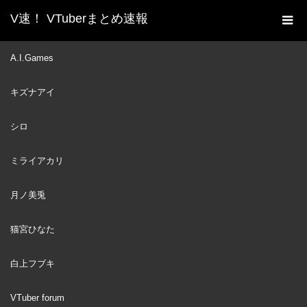
V速！ VTuberまとめ速報
新着動画一覧
VTuber
【RESIDENT EVIL 7:
A.I.Games
ホーム
BIOHAZARD】it is my first time playing resident evil :D
キズナアイ
VTuber
2022
OCT
26
シロ
ミライアカリ
月ノ美兎
猫宮ひなた
白上フブキ
VTuber forum