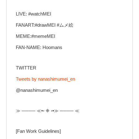
LIVE: #watchMEI
FANART:#drawMEI #ムメ絵
MEME:#memeMEI
FAN-NAME: Hoomans
TWITTER
Tweets by nanashimumei_en
@nanashimumei_en
≫ ──── ≪•◦ ❈ ◦•≫ ──── ≪
[Fan Work Guidelines]