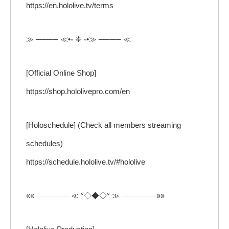
https://en.hololive.tv/terms
≫ ──── ≪•◦ ❈ ◦•≫ ──── ≪
[Official Online Shop]
https://shop.hololivepro.com/en
[Holoschedule] (Check all members streaming
schedules)
https://schedule.hololive.tv/#hololive
««————– ≪ °◇◆◇° ≫ ————–»»