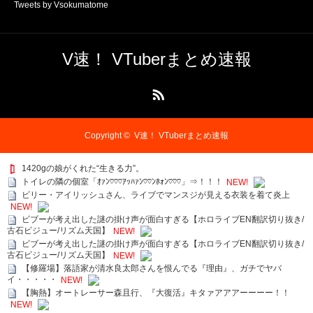
Tweets by Vsokumatome
V速！ VTuberまとめ速報
RSS
Copyright ©
V速！ VTuberまとめ速報
1420gの娘がくれた“生きる力”。
トイレの隣の個室「ｵｧﾝ♡♡♡ｱｯﾊｧﾝ♡♡ﾝﾎｫﾝ♡♡♡」⇒！！！
NEW!
ビリー・アイリッシュさん、ライブでマンスジが見える衣装を着て炎上
NEW!
ビブーが考え出した謎の掛け声が面白すぎる【ホロライブEN翻訳切り抜き/
古石ビジュー/リズム天国】
NEW!
ビブーが考え出した謎の掛け声が面白すぎる【ホロライブEN翻訳切り抜き/
古石ビジュー/リズム天国】
NEW!
【修羅場】落語家が清水良太郎さんを恨んでる『理由』、ガチでヤバ
イ・・・・・
NEW!
【胸熱】オートレーサー森且行、『大復活』キタァアアアーーーー！！
NEW!