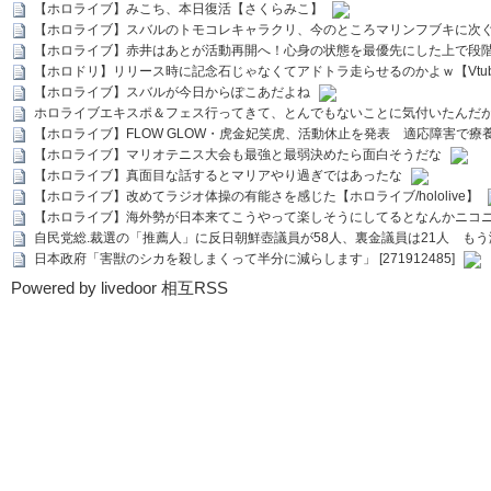
【ホロライブ】みこち、本日復活【さくらみこ】
【ホロライブ】スバルのトモコレキャラクリ、今のところマリンフブキに次ぐ
【ホロライブ】赤井はあとが活動再開へ！心身の状態を最優先にした上で段
【ホロドリ】リリース時に記念石じゃなくてアドトラ走らせるのかよｗ【Vtub
【ホロライブ】スバルが今日からぽこあだよね
ホロライブエキスポ＆フェス行ってきて、とんでもないことに気付いたんだ
【ホロライブ】FLOW GLOW・虎金妃笑虎、活動休止を発表 適応障害で療
【ホロライブ】マリオテニス大会も最強と最弱決めたら面白そうだな
【ホロライブ】真面目な話するとマリアやり過ぎではあったな
【ホロライブ】改めてラジオ体操の有能さを感じた【ホロライブ/hololive】
【ホロライブ】海外勢が日本来てこうやって楽しそうにしてるとなんかニコ
自民党総.裁選の「推薦人」に反日朝鮮壺議員が58人、裏金議員は21人 もう滅茶苦茶
日本政府「害獣のシカを殺しまくって半分に減らします」 [271912485]
Powered by livedoor 相互RSS