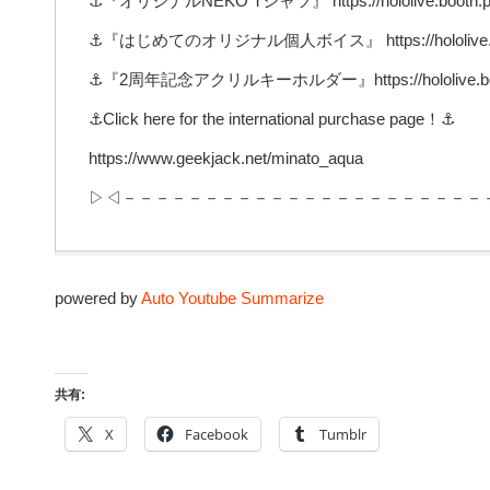
⚓『オリジナルNEKO Tシャツ』 https://hololive.booth.pm
⚓『はじめてのオリジナル個人ボイス』 https://hololive.boot
⚓『2周年記念アクリルキーホルダー』https://hololive.booth
⚓Click here for the international purchase page！⚓
https://www.geekjack.net/minato_aqua
▷◁－－－－－－－－－－－－－－－－－－－－－－
powered by
Auto Youtube Summarize
共有:
X
Facebook
Tumblr