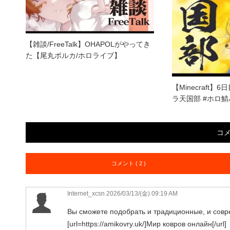
【雑談/FreeTalk】OHAPOLがやってき
た【尾丸ポルカ/ホロライブ】
【Minecraft
ラ天国部 #ホロ
コ
コメント ( 2 )
Internet_xcsn
2026/03/13/(金) 09:19 AM
Вы сможете подобрать и традиционные, и совр
[url=https://amikovry.uk/]Мир ковров онлайн[/url]