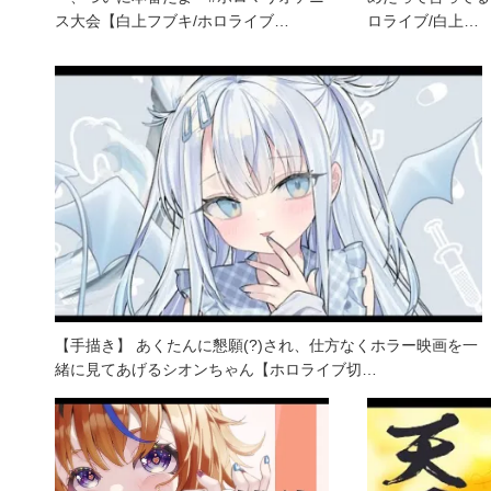
ス大会【白上フブキ/ホロライブ…
ロライブ/白上…
【手描き】 あくたんに懇願(?)され、仕方なくホラー映画を一
緒に見てあげるシオンちゃん【ホロライブ切…