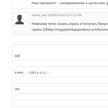
Наш приоритет – своевременная и целостная до
Vodka_fzka 2026/03/16/(月) 07:12 PM
Новичкам легко начать играть и получать бонусы 
casino-2/]https://mygastricbypassstory.com/forums/
名前
E-MAIL
- 公開されません -
URL