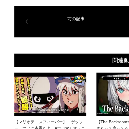
関連
【マリオテニスフィーバー】 ゲッソ
【The Backroo
ー、ついに本番だよ #ホロマリオテニ
めだって言ってる