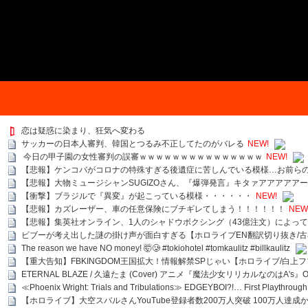
恋は疑惑に染まり、狂気へ変わる
サッカーの日本人審判、韓国とつるみ不正してたのがバレる
NEW!
今日の甲子園の女性審判の誤審ｗｗｗｗｗｗｗｗｗｗｗｗｗｗｗ
NEW!
【悲報】ケンコバがコロナの特殊すぎる後遺症に苦しんでいる模様…お前ら
【悲報】大物ミュージシャンSUGIZOさん、『爆弾発言』キタァアアアアア
【衝撃】ブラジルで『異変』が起こっている模様・・・・・・
NEW!
【悲報】カズレーザー、車の任意保険にブチギレてしまう！！！！！！
NEW
【悲報】集英社オンライン、1人のシャドウボクシング（43億注文）によっ
ビブーが考え出した謎の掛け声が面白すぎる【ホロライブEN翻訳切り抜き/古
The reason we have NO money! 🤯🥲 #tokiohotel #tomkaulitz #billkaulitz
【重大告知】FBKINGDOM王国拡大！情報解禁SPじゃい【ホロライブ/白上
ETERNAL BLAZE / 久遠たま (Cover) アニメ『魔法少女リリカルなのはA's』
≪Phoenix Wright: Trials and Tribulations≫ EDGEYBOI?!… First Playth
【ホロライブ】大空スバルさんYouTube登録者数200万人突破 100万人達成