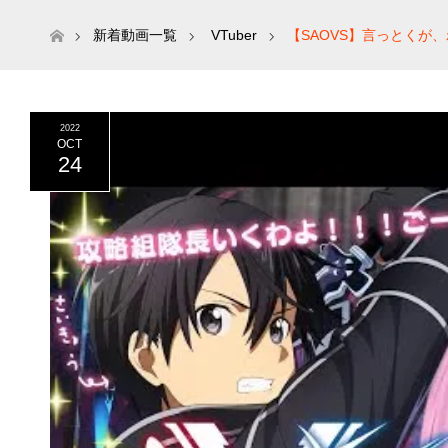
ホーム
新着動画一覧
VTuber
【SAOVS】言っとくが
2022
OCT
24