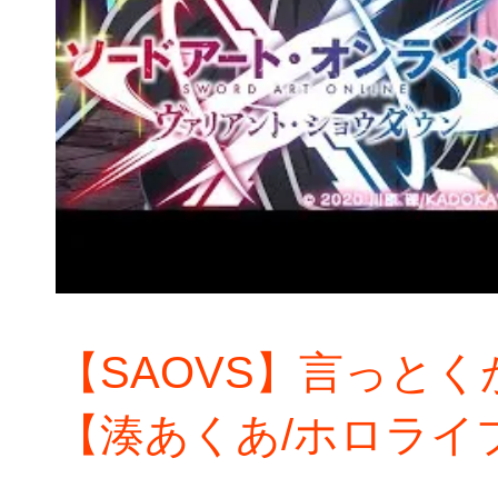
【SAOVS】言っと
【湊あくあ/ホロライ