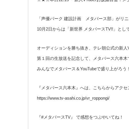
「声優パーク 建設計画 メタバース部」がリ
10月2日からは「新世界 メタバースTV!!」
オーディションを勝ち抜き、テレ朝公式の新人VT
第１回の生放送を記念して、メタバース六本木
みんなでメタバース＆YouTubeで盛り上がろう
『メタバース六本木』へは、こちらからアクセ
https://www.tv-asahi.co.jp/vr_roppongi/
『#メタバースTV』 で感想をつぶやいてね！