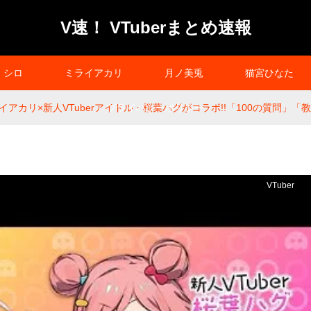
V速！ VTuberまとめ速報
シロ
ミライアカリ
月ノ美兎
猫宮ひなた
アカリ×新人VTuberアイドル・桜葉ハグがコラボ!!「100の質問」「
プライバシーポリシー
VTuber