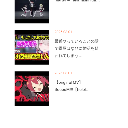
Martyr – Takanashi Kia…
2026.08.01
最近やっていることの話
で蝶屋はなびに婚活を疑
われてしまう…
2026.08.01
【original MV】
BooooM!!!【holol…