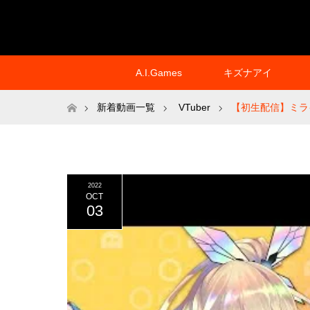
A.I.Games
キズナアイ
ホーム
新着動画一覧
VTuber
【初生配信】ミライ
バース六本木に集まれ〜【新世界 メタバースTV!!】
2022
OCT
03