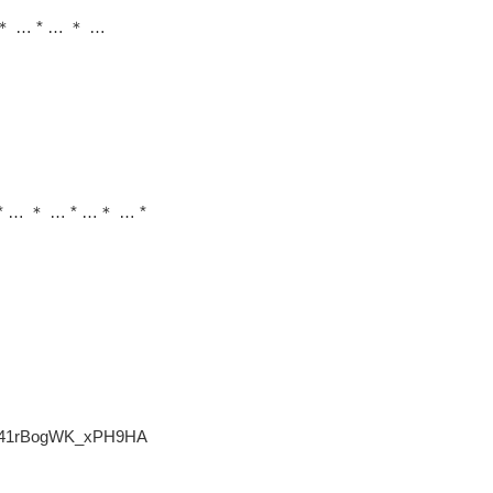
… * … ＊ …
* … ＊ … * …＊ … *
m441rBogWK_xPH9HA