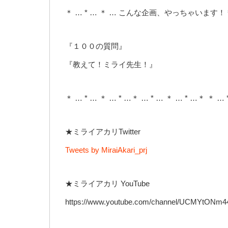
＊ … * … ＊ … こんな企画、やっちゃいます！＊ 
『１００の質問』
『教えて！ミライ先生！』
＊ … * … ＊ … * …＊ … * … ＊ … * …＊ ＊ … 
★ミライアカリTwitter
Tweets by MiraiAkari_prj
★ミライアカリ YouTube
https://www.youtube.com/channel/UCMYtON