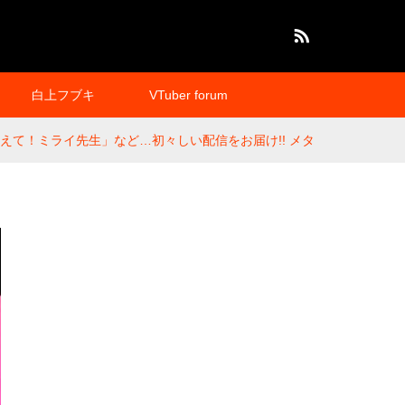
RSS
白上フブキ
VTuber forum
教えて！ミライ先生」など…初々しい配信をお届け!! メタ