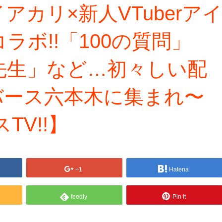
カリ×新人VTuberア
ボ!!「100の質問」
先生」など…初々しい配
タバース六本木に集まれ〜
TV!!】
+1
Hatena
feedly
Pin it