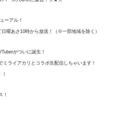
ニューアル！
として日曜あさ10時から放送！（※一部地域を除く）
uberがついに誕生！
でミライアカリとコラボ生配信しちゃいます！
！！
ス！