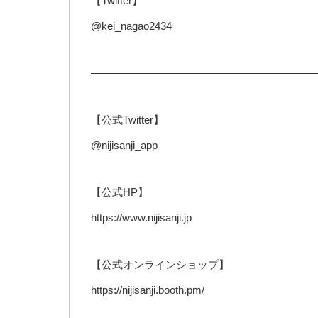
【Twitter】
@kei_nagao2434
—————————————————————
【公式Twitter】
@nijisanji_app
【公式HP】
https://www.nijisanji.jp
【公式オンラインショップ】
https://nijisanji.booth.pm/