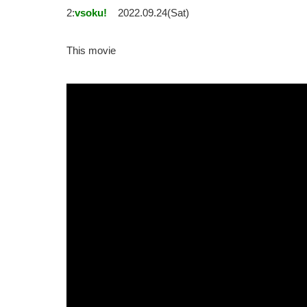
2:
vsoku!
2022.09.24(Sat)
This movie