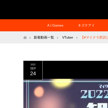
A.I.Games
キズナアイ
ホーム
新着動画一覧
VTuber
【#マイクラ肝試
2022
SEP
24