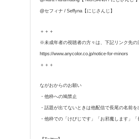
@セフィナ / Seffyna【にじさんじ】
＋＋＋
※未成年者の視聴者の方々は、下記リンク先の
https://www.anycolor.co.jp/notice-for-minors
＋＋＋
ながおからのお願い
・他枠への鳩禁止
・話題が出てないときは他配信で長尾の名前を
・他枠での「けびじです」「お邪魔します」「