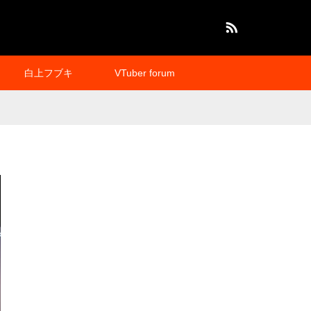
RSS
白上フブキ
VTuber forum