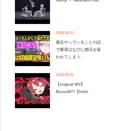
Martyr – Takanashi Kia…
2026.08.01
最近やっていることの話
で蝶屋はなびに婚活を疑
われてしまう…
2026.08.01
【original MV】
BooooM!!!【holol…