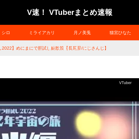
V速！ VTuberまとめ速報
シロ
ミライアカリ
月ノ美兎
猫宮ひなた
し2022】めにまにで肝試し鯖散策【長尾景/にじさんじ】
プライバシーポリシー
VTuber