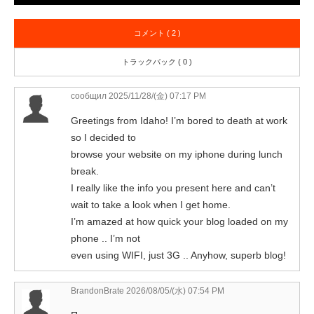
コメント ( 2 )
トラックバック ( 0 )
сообщил
2025/11/28/(金) 07:17 PM
Greetings from Idaho! I’m bored to death at work
so I decided to
browse your website on my iphone during lunch
break.
I really like the info you present here and can’t
wait to take a look when I get home.
I’m amazed at how quick your blog loaded on my
phone .. I’m not
even using WIFI, just 3G .. Anyhow, superb blog!
BrandonBrate 2026/08/05/(水) 07:54 PM