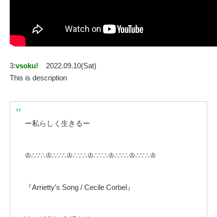
3:
vsoku!
2022.09.10(Sat)
This is description
ー私らしく生きるー
♔∴∵∴♔∴∵∴♔∴∵∴♔∴∵∴♔∴∵∴♔∴∵∴♔
『Arrietty’s Song / Cecile Corbel』