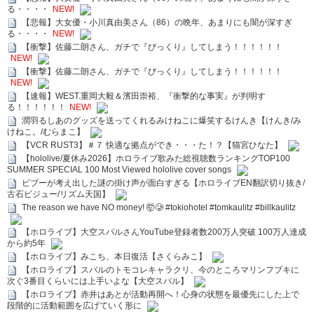
る・・・・
NEW!
【悲報】大女優・小川真由美さん（86）の晩年、あまりにも闇が深すぎ
る・・・・
NEW!
【衝撃】佐藤二朗さん、ガチで『びっくり』してしまう！！！！！！
NEW!
【衝撃】佐藤二朗さん、ガチで『びっくり』してしまう！！！！！！
NEW!
【速報】WEST.重岡大毅＆濱田崇裕、『衝撃的な事実』が判明す
る！！！！！！
NEW!
潤羽るしあのグッズを送ってくれるみけねこに爆笑するけんき【けんき/み
けねこ。/むらまこ】
【VCR RUST3】＃７ 快適な拠点ができ・・・た！？【猫宮ひなた】
【hololive/夏休み2026】ホロライブ歌みた総視聴数ランキングTOP100
SUMMER SPECIAL 100 Most Viewed hololive cover songs
ビブーが考え出した謎の掛け声が面白すぎる【ホロライブEN翻訳切り抜き/
古石ビジュー/リズム天国】
The reason we have NO money! 🤯🥲 #tokiohotel #tomkaulitz #billkaulitz
【ホロライブ】大空スバルさんYouTube登録者数200万人突破 100万人達成
から約5年
【ホロライブ】みこち、本日復活【さくらみこ】
【ホロライブ】スバルのトモコレキャラクリ、今のところマリンフブキに
次ぐ3番目くらいには上手いよな【大空スバル】
【ホロライブ】赤井はあとが活動再開へ！心身の状態を最優先にした上で
段階的に活動範囲を広げていく形に