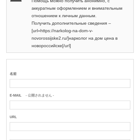
Помощь можно получить анонимно, с
аккуратным оформлением и внимательным
отношением к личным данным.
Получить дополнительные сведения –
[url=https://narkolog-na-dom-v-
novorossijske2.ru/]нарколог на дом цена в
новороссийске[/url]
名前
E-MAIL
- 公開されません -
URL