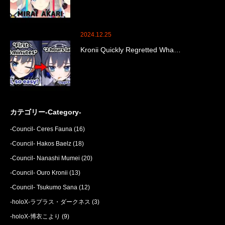
2024.12.25
Kronii Quickly Regretted Wha…
カテゴリー-Category-
-Council- Ceres Fauna
(16)
-Council- Hakos Baelz
(18)
-Council- Nanashi Mumei
(20)
-Council- Ouro Kronii
(13)
-Council- Tsukumo Sana
(12)
-holoX-ラプラス・ダークネス
(3)
-holoX-博衣こより
(9)