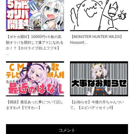
【ポケカ開封】10000円☓５枚の高
【MONSTER HUNTER WILDS】
額オリパを開封して爆アドになれる
Huuuunt…
か！？【ホロライブ/白上フブキ】
…
【雑談】最近あった事について話し
【お知らせ】今後の月ちゃんつい
ますわ🎶【ですわ～】
て。【エビバディセイッ!!】
コメント