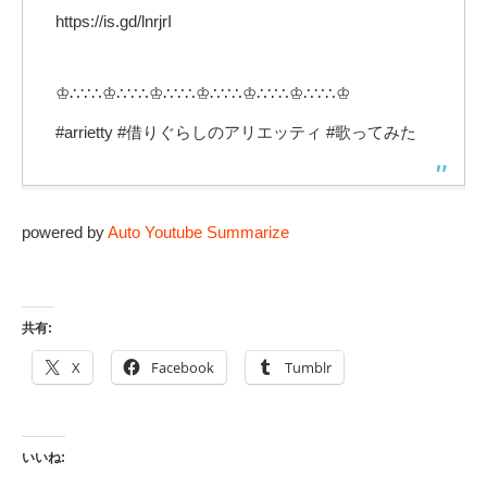
https://is.gd/lnrjrI​
♔∴∵∴♔∴∵∴♔∴∵∴♔∴∵∴♔∴∵∴♔∴∵∴♔
#arrietty #借りぐらしのアリエッティ #歌ってみた
powered by
Auto Youtube Summarize
共有:
X
Facebook
Tumblr
いいね: