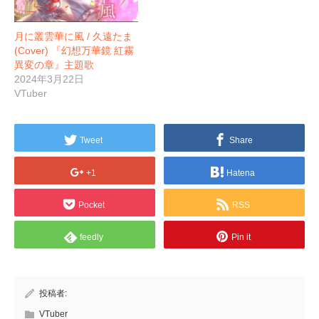
月に叢雲華に風 / 久遠たま
(Cover) 『幻想万華鏡 紅霧
異変の章』主題歌
2024年3月22日
VTuber
Tweet
Share
+1
Hatena
Pocket
RSS
feedly
Pin it
投稿者:
VTuber