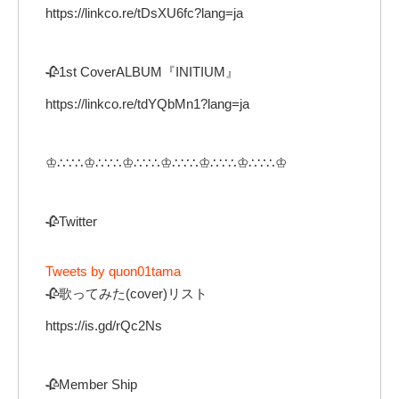
https://linkco.re/tDsXU6fc?lang=ja
🥀1st CoverALBUM『INITIUM』
https://linkco.re/tdYQbMn1?lang=ja
♔∴∵∴♔∴∵∴♔∴∵∴♔∴∵∴♔∴∵∴♔∴∵∴♔
🥀Twitter
Tweets by quon01tama
🥀歌ってみた(cover)リスト
https://is.gd/rQc2Ns
🥀Member Ship