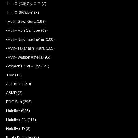
-holoX-沙花叉クロヱ
(7)
-holoX-鷹嶺ルイ
(3)
-Myth- Gawr Gura
(198)
-Myth- Mori Calliope
(69)
-Myth- Ninomae Ina'nis
(106)
-Myth- Takanashi Kiara
(105)
-Myth- Watson Amelia
(96)
-Project: HOPE- IRyS
(21)
.Live
(11)
A.I.Games
(60)
ASMR
(3)
ENG Sub
(396)
Hololive
(935)
Hololive-EN
(116)
Hololive-ID
(8)
Kaela Kovalskia
(2)