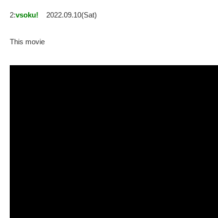
2:
vsoku!
2022.09.10(Sat)
This movie