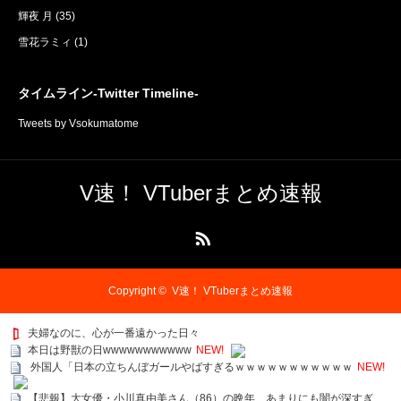
輝夜 月
(35)
雪花ラミィ
(1)
タイムライン-Twitter Timeline-
Tweets by Vsokumatome
V速！ VTuberまとめ速報
RSS
Copyright ©
V速！ VTuberまとめ速報
夫婦なのに、心が一番遠かった日々
本日は野獣の日wwwwwwwwwww
NEW!
外国人「日本の立ちんぼガールやばすぎるｗｗｗｗｗｗｗｗｗｗｗ
NEW!
【悲報】大女優・小川真由美さん（86）の晩年、あまりにも闇が深すぎ