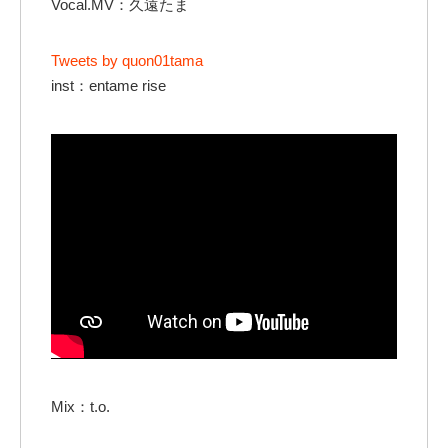
Vocal.MV：久遠たま
Tweets by quon01tama
inst：entame rise
Mix：t.o.