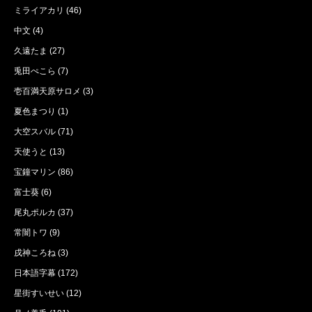
ミライアカリ
(46)
中文
(4)
久遠たま
(27)
兎田ぺこら
(7)
壱百満天原サロメ
(3)
夏色まつり
(1)
大空スバル
(71)
天使うと
(13)
宝鐘マリン
(86)
富士葵
(6)
尾丸ポルカ
(37)
常闇トワ
(9)
戌神ころね
(3)
日本語字幕
(172)
星街すいせい
(12)