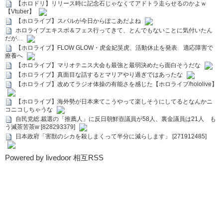
【ホロドリ】リリース時に記念石じゃなくてアドトラ走らせるのかよｗ
【Vtuber】
【ホロライブ】スバルが今日からぽこあだよね
ホロライブエキスポ＆フェス行ってきて、とんでもないことに気付いたん
だが…
【ホロライブ】FLOW GLOW・虎金妃笑虎、活動休止を発表 適応障害で
療養へ
【ホロライブ】マリオテニス大会も最強と最弱決めたら面白そうだな
【ホロライブ】真面目な話するとマリアやり過ぎではあったな
【ホロライブ】改めてラジオ体操の有能さを感じた【ホロライブ/hololive】
【ホロライブ】海外勢が日本来てこうやって楽しそうにしてるとなんかニ
コニコしちゃうな
自民党総.裁選の「推薦人」に反日朝鮮壺議員が58人、裏金議員は21人 も
う滅茶苦茶w [828293379]
日本政府「害獣のシカを殺しまくって半分に減らします」 [271912485]
Powered by livedoor 相互RSS