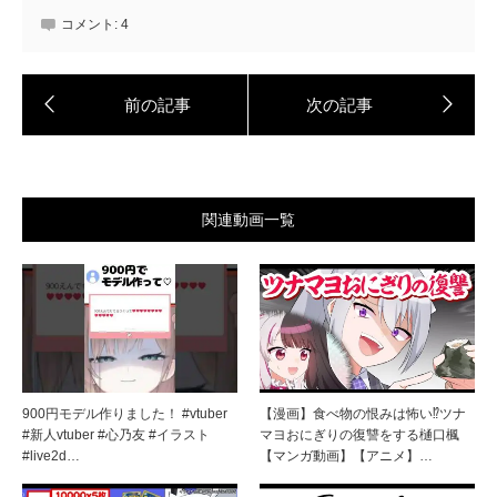
コメント:
4
関連動画一覧
900円モデル作りました！ #vtuber
【漫画】食べ物の恨みは怖い⁉ツナ
#新人vtuber #心乃友 #イラスト
マヨおにぎりの復讐をする樋口楓
#live2d…
【マンガ動画】【アニメ】…