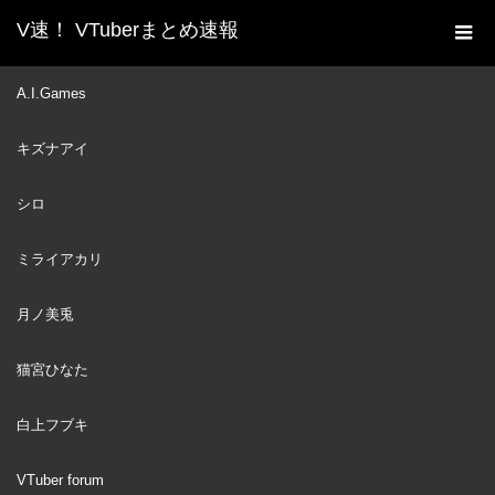
V速！ VTuberまとめ速報
新着動画一覧
VTuber
Arrietty's Song / 久遠たま
A.I.Games
ホーム
(Cover) 映画『借りぐらしのアリエッティ』主題歌
キズナアイ
VTuber
2022
SEP
10
シロ
ミライアカリ
月ノ美兎
猫宮ひなた
白上フブキ
VTuber forum