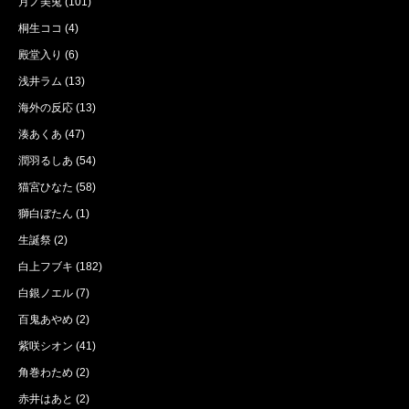
月ノ美兎
(101)
桐生ココ
(4)
殿堂入り
(6)
浅井ラム
(13)
海外の反応
(13)
湊あくあ
(47)
潤羽るしあ
(54)
猫宮ひなた
(58)
獅白ぼたん
(1)
生誕祭
(2)
白上フブキ
(182)
白銀ノエル
(7)
百鬼あやめ
(2)
紫咲シオン
(41)
角巻わため
(2)
赤井はあと
(2)