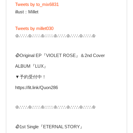
Tweets by to_mix6831
illust：Millet
Tweets by millet030
♔∴∵∴♔∴∵∴♔∴∵∴♔∴∵∴♔∴∵∴♔∴∵∴♔
🥀Original EP『VIOLET ROSE』＆2nd Cover
ALBUM『LUX』
▼予約受付中！
https://lit.link/Quon286
♔∴∵∴♔∴∵∴♔∴∵∴♔∴∵∴♔∴∵∴♔∴∵∴♔
🥀1st Single『ETERNAL STORY』