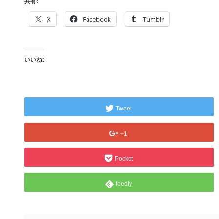
共有:
X
Facebook
Tumblr
いいね:
Tweet
+1
Pocket
feedly