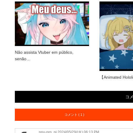
Não assista Vtuber em público,
senão…
【Animated Holol
コ
コメント ( 1 )
ppu-pro_pi
2024/05/29/(水) 06:13 PM