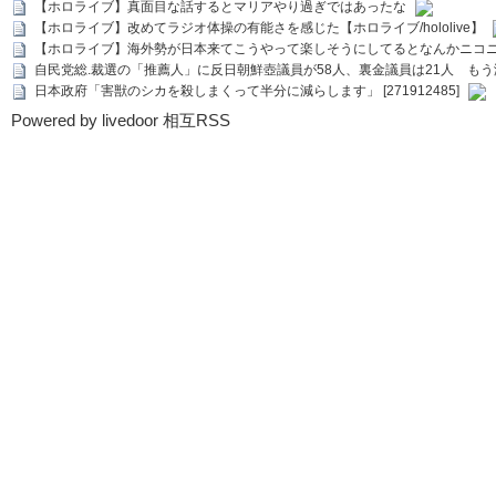
【ホロライブ】真面目な話するとマリアやり過ぎではあったな
【ホロライブ】改めてラジオ体操の有能さを感じた【ホロライブ/hololive】
【ホロライブ】海外勢が日本来てこうやって楽しそうにしてるとなんかニコ
自民党総.裁選の「推薦人」に反日朝鮮壺議員が58人、裏金議員は21人 もう滅茶苦茶
日本政府「害獣のシカを殺しまくって半分に減らします」 [271912485]
Powered by livedoor 相互RSS