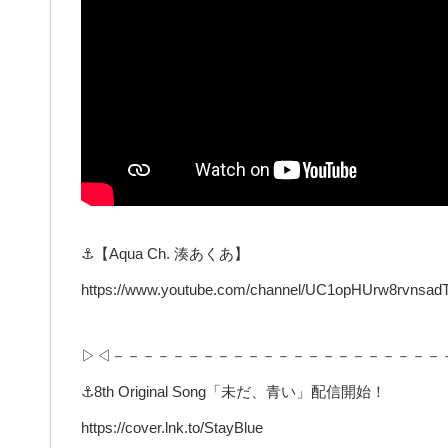
⚓【Aqua Ch. 湊あくあ】
https://www.youtube.com/channel/UC1opHUrw8rvnsad
▷◁－－－－－－－－－－－－－－－－－－－－－－
⚓8th Original Song「未だ、青い」配信開始！
https://cover.lnk.to/StayBlue