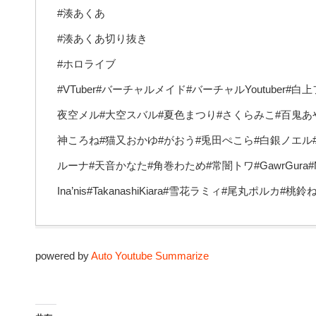
#湊あくあ
#湊あくあ切り抜き
#ホロライブ
#VTuber#バーチャルメイド#バーチャルYoutuber
夜空メル#大空スバル#夏色まつり#さくらみこ#百鬼あ
神ころね#猫又おかゆ#がおう#兎田ぺこら#白銀ノエル
ルーナ#天音かなた#角巻わため#常闇トワ#GawrGura#MoriCal
Ina’nis#TakanashiKiara#雪花ラミィ#尾丸ポルカ
powered by
Auto Youtube Summarize