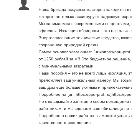
Наша бригада искусных мастеров находится в г
которые не только ассигнуруют надежную охран
Мы занимаемся с современными веществами, с
эффекты. Изоляция облицовки – это не только э
Энергоспасающие технические средства, каков
сохранению природной среды.
Самое основополагающее: [url=https://ppu-prof.
от 1250 рублей за м²! Это бюджетное решение
с минимальными затратами.
Наши пособия – это не всего лишь изоляция, эт
преломляет ваш уникальный манеру. Мы возьме
ваш дом еще больше уютным и привлекательн
Подробнее на [url=https://ppu-prof.ru/]https://ppu-p
Не откладывайте занятия о своем помещении 
работникам, и мы сделаем ваш обиталище не т
Подробнее о наших работах вы можете узнать 
качественного исполнения.