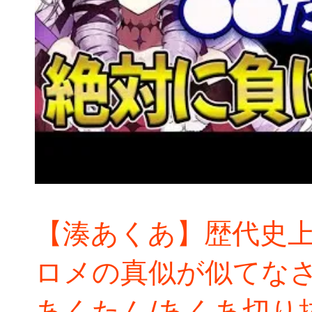
【湊あくあ】歴代史
ロメの真似が似てなさ
あくたん/あくあ切り