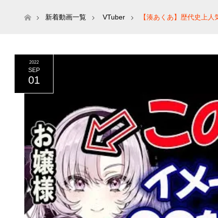
ホーム
新着動画一覧
VTuber
【湊あくあ】歴代史上人
2022
SEP
01