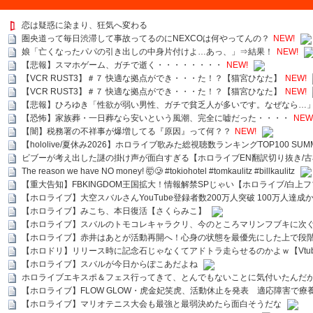
恋は疑惑に染まり、狂気へ変わる
圏央道って毎日渋滞して事故ってるのにNEXCOは何やってんの？
NEW!
娘「亡くなったパパの引き出しの中身片付けよ…あっ、」⇒結果！
NEW!
【悲報】スマホゲーム、ガチで逝く・・・・・・・・
NEW!
【VCR RUST3】＃７ 快適な拠点ができ・・・た！？【猫宮ひなた】
NEW!
【VCR RUST3】＃７ 快適な拠点ができ・・・た！？【猫宮ひなた】
NEW!
【悲報】ひろゆき「性欲が弱い男性、ガチで貧乏人が多いです。なぜなら…
【恐怖】家族葬・一日葬なら安いという風潮、完全に嘘だった・・・・
NEW
【闇】税務署の不祥事が爆増してる『原因』って何？？
NEW!
【hololive/夏休み2026】ホロライブ歌みた総視聴数ランキングTOP100 SUMMER SPECI
ビブーが考え出した謎の掛け声が面白すぎる【ホロライブEN翻訳切り抜き/古
The reason we have NO money! 🤯🥲 #tokiohotel #tomkaulitz #billkaulitz
【重大告知】FBKINGDOM王国拡大！情報解禁SPじゃい【ホロライブ/白上
【ホロライブ】大空スバルさんYouTube登録者数200万人突破 100万人達成
【ホロライブ】みこち、本日復活【さくらみこ】
【ホロライブ】スバルのトモコレキャラクリ、今のところマリンフブキに次ぐ
【ホロライブ】赤井はあとが活動再開へ！心身の状態を最優先にした上で段
【ホロドリ】リリース時に記念石じゃなくてアドトラ走らせるのかよｗ【Vtub
【ホロライブ】スバルが今日からぽこあだよね
ホロライブエキスポ＆フェス行ってきて、とんでもないことに気付いたんだ
【ホロライブ】FLOW GLOW・虎金妃笑虎、活動休止を発表 適応障害で療
【ホロライブ】マリオテニス大会も最強と最弱決めたら面白そうだな