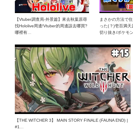
【Vtuber調查局-外景篇】來去秋葉原尋
まさかの方法で住
找Hololive周邊!Vtuber的周邊該去哪買?
った(？)壱百満
哪裡有…
切り抜き/ポケモン
【THE WITCHER 3】 MAIN STORY FINALE (FAUNA END) |
#1…