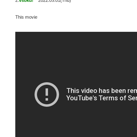
2:
vsoku!
2022.09.01(Thu)
This movie