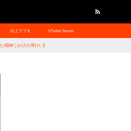
RSS
白上フブキ
VTuber forum
なた/隠神こかげ/八尋けい】