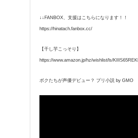
↓↓FANBOX、支援はこちらになります！！
https://hinatach.fanbox.cc/
【干し芋こっそり】
https://www.amazon.jp/hz/wishlist/ls/KIIIS65RE
ボクたちが声優デビュー？ プリ小説 by GMO