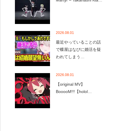
Martyr – Takanashi Kia…
2026.08.01
最近やっていることの話
で蝶屋はなびに婚活を疑
われてしまう…
2026.08.01
【original MV】
BooooM!!!【holol…