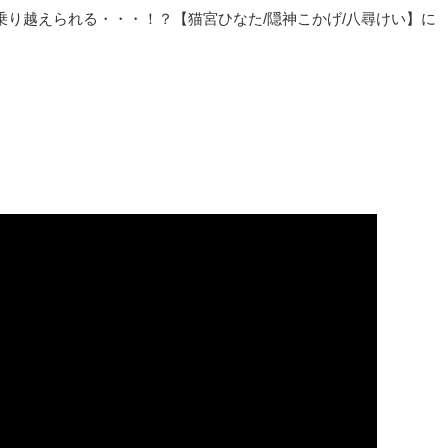
だけど乗り越えられる・・・！？【猫宮ひなた/隠神こかげ/八尋けい】に