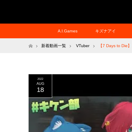
A.I.Games
キズナアイ
ホーム
新着動画一覧
VTuber
【7 Days t
2022
AUG
18