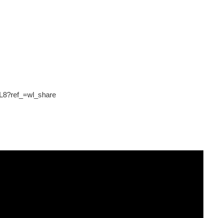
KL8?ref_=wl_share