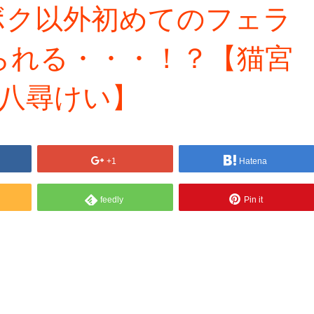
Die】ボク以外初めてのフェラ
られる・・・！？【猫宮
/八尋けい】
+1
Hatena
feedly
Pin it