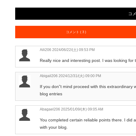
コ
コメント ( 3 )
Aili206
2024/06/22/(土) 09:53 PM
Really nice and interesting post. I was looking for
Abigail206
2024/12/31/(火) 09:00 PM
If you don”t mind proceed with this extraordinary 
blog entries
Abagael206
2025/01/09/(木) 09:05 AM
You completed certain reliable points there. I did 
with your blog.