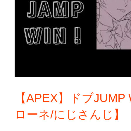
【APEX】ドブJUMP
ローネ/にじさんじ】