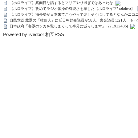
【ホロライブ】真面目な話するとマリアやり過ぎではあったな
【ホロライブ】改めてラジオ体操の有能さを感じた【ホロライブ/hololive】
【ホロライブ】海外勢が日本来てこうやって楽しそうにしてるとなんかニコ
自民党総.裁選の「推薦人」に反日朝鮮壺議員が58人、裏金議員は21人 もう滅茶苦茶
日本政府「害獣のシカを殺しまくって半分に減らします」 [271912485]
Powered by livedoor 相互RSS