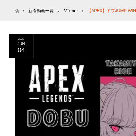
ホーム
新着動画一覧
VTuber
【APEX】ドブJUMP W
2022
JUN
04