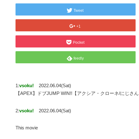
Tweet
+1
Pocket
feedly
1:
vsoku!
2022.06.04(Sat)
【APEX】ドブJUMP WIN!!【アクシア・クローネ/にじ
2:
vsoku!
2022.06.04(Sat)
This movie