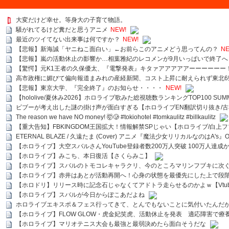
大変だけど幸せ。等身大の子育て物語。
騒がれてるけど糞だと思うアニメ
NEW!
最近のツイてない出来事は何ですか？
NEW!
【悲報】新海誠「ヤニねこ面白い」←お前らこのアニメどう思ってんの？
NE
【悲報】嵐の活動休止の影響か…相葉雅紀のレコメンが9月いっぱいで終了へ
【驚愕】元K1王者の久保優太、『電撃発表』キタァアアアアアーーーーーー
高市政権に媚びて偏向報道まみれの産経新聞、コスト上昇に耐えられず東北6
【悲報】東京大学、『完全終了』のお知らせ・・・・
NEW!
【hololive/夏休み2026】ホロライブ歌みた総視聴数ランキングTOP100 SUMMER SPECI
ビブーが考え出した謎の掛け声が面白すぎる【ホロライブEN翻訳切り抜き/古
The reason we have NO money! 🤯🥲 #tokiohotel #tomkaulitz #billkaulitz
【重大告知】FBKINGDOM王国拡大！情報解禁SPじゃい【ホロライブ/白上
ETERNAL BLAZE / 久遠たま (Cover) アニメ『魔法少女リリカルなのはA's』
【ホロライブ】大空スバルさんYouTube登録者数200万人突破 100万人達成
【ホロライブ】みこち、本日復活【さくらみこ】
【ホロライブ】スバルのトモコレキャラクリ、今のところマリンフブキに次ぐ
【ホロライブ】赤井はあとが活動再開へ！心身の状態を最優先にした上で段
【ホロドリ】リリース時に記念石じゃなくてアドトラ走らせるのかよｗ【Vtub
【ホロライブ】スバルが今日からぽこあだよね
ホロライブエキスポ＆フェス行ってきて、とんでもないことに気付いたんだ
【ホロライブ】FLOW GLOW・虎金妃笑虎、活動休止を発表 適応障害で療
【ホロライブ】マリオテニス大会も最強と最弱決めたら面白そうだな