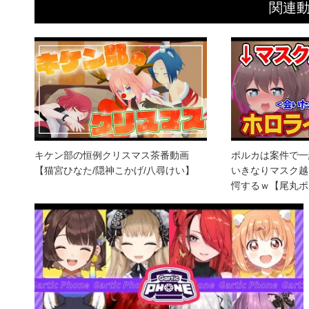
関連
キケン部の恒例クリスマス茶番動画
ポルカは案件で一
【猫宮ひなた/隠神こかげ/八尋けい】
いきなりマスク越
愕するｗ【尾丸ポ