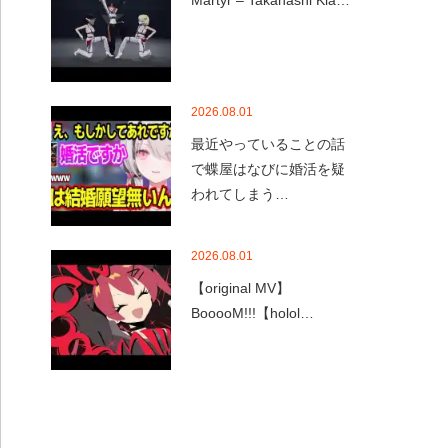
Martyr – Takanashi Kia…
2026.08.01
最近やっていることの話
で蝶屋はなびに婚活を疑
われてしまう…
2026.08.01
【original MV】
BooooM!!!【holol…