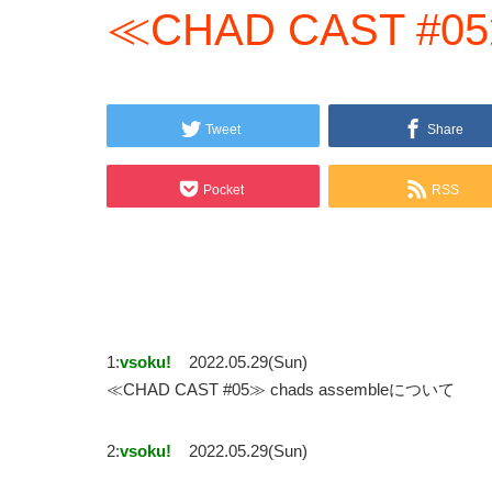
≪CHAD CAST #05≫
Tweet
Share
Pocket
RSS
1:
vsoku!
2022.05.29(Sun)
≪CHAD CAST #05≫ chads assembleについて
2:
vsoku!
2022.05.29(Sun)