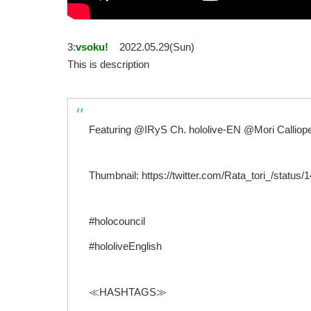
3:
vsoku!
2022.05.29(Sun)
This is description
Featuring @IRyS Ch. hololive-EN @Mori Calliope
Thumbnail: https://twitter.com/Rata_tori_/statu
#holocouncil
#hololiveEnglish
≪HASHTAGS≫