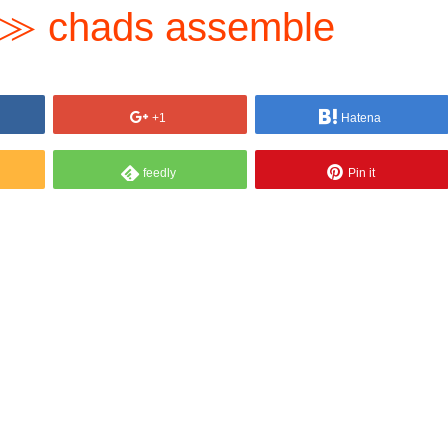
 chads assemble
+1
Hatena
feedly
Pin it