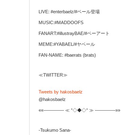
LIVE: #enterbaelz/#ベール登場
MUSIC:#MADDOOFS
FANART:#illustrayBAE/#ベーアート
MEME:#YABAEL/#ヤベール
FAN-NAME: #baerats (brats)
≪TWITTER≫
Tweets by hakosbaelz
@hakosbaelz
««————– ≪ °◇◆◇° ≫ ————–»»
-Tsukumo Sana-