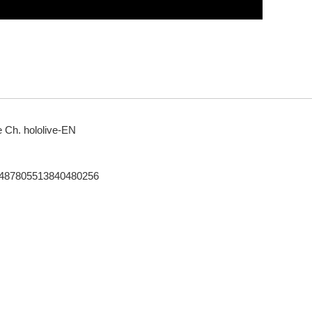
 Ch. hololive-EN
s/1487805513840480256