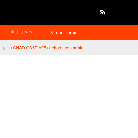
RSS
白上フブキ
VTuber forum
≪CHAD CAST #05≫ chads assemble