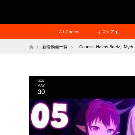
A.I.Games
キズナアイ
ホーム
新着動画一覧
-Council- Hakos Baelz
,
-Myth-
2022
MAY
30