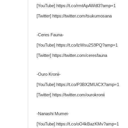
[YouTube] https://t.co/rmtApAWdl3?amp=1
[Twitter] https://twitter.com/tsukumosana
-Ceres Fauna-
[YouTube] https://t.co/lzWsu2S9PQ?amp=1
[Twitter] https://twitter.com/ceresfauna
-Ouro Kronii-
[YouTube] https://t.co/P3BX2MUiCX?amp=1
[Twitter] https://twitter.com/ourokronii
-Nanashi Mumei-
[YouTube] https://t.co/oO4kBazKMv?amp=1