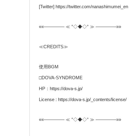
[Twitter] https://twitter.com/nanashimumei_en
««————– ≪ °◇◆◇° ≫ ————–»»
≪CREDITS≫
使用BGM
□DOVA-SYNDROME
HP：https://dova-s.jp/
License : https://dova-s.jp/_contents/license/
««————– ≪ °◇◆◇° ≫ ————–»»