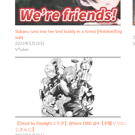
Subaru runs into her bird buddy in a forest [Hololive/Eng
sub]
2022年5月20日
V
VTuber
【Dead by Daylightコラボ】@here DBD @4【夕陽リリ/に
じさんじ】