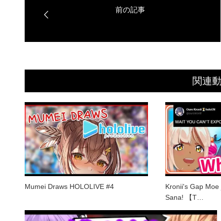
関連
Mumei Draws HOLOLIVE #4
Kronii's Gap Moe 
Sana! 【T…