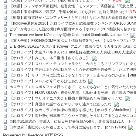
【悲報】ショベルカー、ガチで吸い込まれてしまう・・・・・
NEW!
【物議】ジャンポケ斉藤裁判、被害女性「モンスター」斉藤被告「同意と思
【地震】東京練馬区で震度2、千葉や神奈川でも揺れ…お前ら気付いた？
NE
【衝撃】南海電鉄がピニンファリーナと初共創！なにわ筋線の新型特急が凄
【hololive/夏休み2026】ホロライブ歌みた総視聴数ランキングTOP100 SUMMER SPECI
ビブーが考え出した謎の掛け声が面白すぎる【ホロライブEN翻訳切り抜き/古
The reason we have NO money! 🤯🥲 #tokiohotel #tomkaulitz #billkaulitz
【重大告知】FBKINGDOM王国拡大！情報解禁SPじゃい【ホロライブ/白上
ETERNAL BLAZE / 久遠たま (Cover) アニメ『魔法少女リリカルなのはA's』
【ホロライブ】大空スバルさんYouTube登録者数200万人突破 100万人達成
【ホロライブ】みこち、本日復活【さくらみこ】
【ホロライブ】スバルのトモコレキャラクリ、今のところマリンフブキに次ぐ
【ホロライブ】赤井はあとが活動再開へ！心身の状態を最優先にした上で段
【ホロドリ】リリース時に記念石じゃなくてアドトラ走らせるのかよｗ【Vtub
【ホロライブ】スバルが今日からぽこあだよね
ホロライブエキスポ＆フェス行ってきて、とんでもないことに気付いたんだ
【ホロライブ】FLOW GLOW・虎金妃笑虎、活動休止を発表 適応障害で療
【ホロライブ】マリオテニス大会も最強と最弱決めたら面白そうだな
【ホロライブ】真面目な話するとマリアやり過ぎではあったな
【ホロライブ】改めてラジオ体操の有能さを感じた【ホロライブ/hololive】
【ホロライブ】海外勢が日本来てこうやって楽しそうにしてるとなんかニコ
自民党総.裁選の「推薦人」に反日朝鮮壺議員が58人、裏金議員は21人 もう滅茶苦茶
日本政府「害獣のシカを殺しまくって半分に減らします」 [271912485]
Powered by livedoor 相互RSS