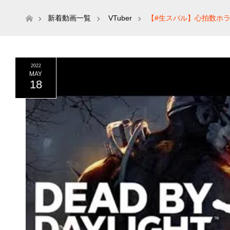
ホーム
新着動画一覧
VTuber
【#生スバル】心拍数ホラゲ
2022
MAY
18