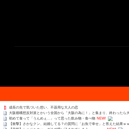
成長の先で気づいた想い、不器用な大人の恋
大阪都構想反対派とかいう全国から「大阪の為に！」と集まり、終わったら
初めて食って「うんめぇ…」って思った飲み物・食べ物
NEW!
【衝撃】さかなクン、結婚してる？の質問に「お魚で幸せ」と答えた結果ｗ