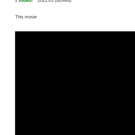
2:
vsoku!
2022.05.18(Wed)
This movie