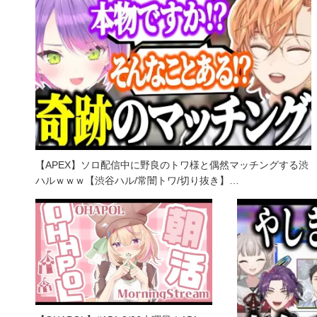
【APEX】ソロ配信中に野良のトワ様と偶然マッチングする渋
ハルｗｗｗ【渋谷ハル/常闇トワ/切り抜き】…