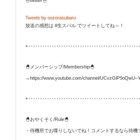
🐣twitter🐣
Tweets by oozorasubaru
放送の感想は #生スバル でツイートしてね～！
+‥‥‥‥‥‥‥‥‥‥‥‥‥‥‥‥‥‥‥‥‥‥‥‥
🐣メンバーシップ/Membership🐣
→https://www.youtube.com/channel/UCvzGlP9oQwU–Y0
+‥‥‥‥‥‥‥‥‥‥‥‥‥‥‥‥‥‥‥‥‥‥‥‥
🐣おやくそく/Rule🐣
・待機所でお喋りしないでね！コメントするなら待機