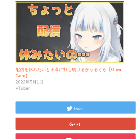
配信を休みたいと正直に打ち明けるがうるぐら【Gawr
Gura】
2022年5月1日
VTuber
Tweet
+1