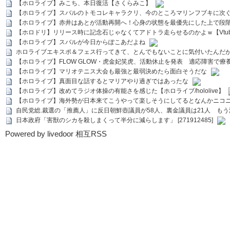
【ホロライブ】みこち、本日復活【さくらみこ】
【ホロライブ】スバルのトモコレキャラクリ、今のところマリンフブキに次ぐ
【ホロライブ】赤井はあとが活動再開へ！心身の状態を最優先にした上で段
【ホロドリ】リリース時に記念石じゃなくてアドトラ走らせるのかよｗ【Vtub
【ホロライブ】スバルが今日からぽこあだよね
ホロライブエキスポ＆フェス行ってきて、とんでもないことに気付いたんだ
【ホロライブ】FLOW GLOW・虎金妃笑虎、活動休止を発表 適応障害で療
【ホロライブ】マリオテニス大会も最強と最弱決めたら面白そうだな
【ホロライブ】真面目な話するとマリアやり過ぎではあったな
【ホロライブ】改めてラジオ体操の有能さを感じた【ホロライブ/hololive】
【ホロライブ】海外勢が日本来てこうやって楽しそうにしてるとなんかニコ
自民党総.裁選の「推薦人」に反日朝鮮壺議員が58人、裏金議員は21人 もう滅茶苦茶
日本政府「害獣のシカを殺しまくって半分に減らします」 [271912485]
Powered by livedoor 相互RSS