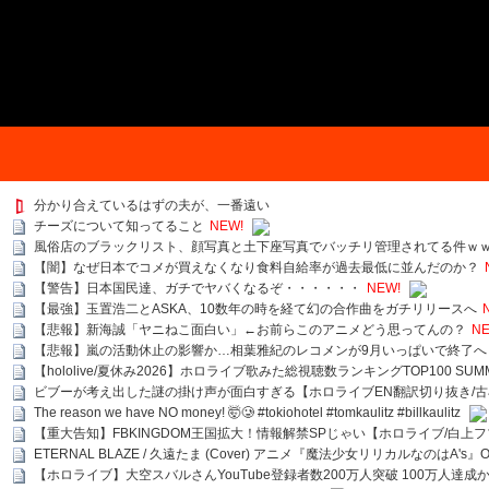
分かり合えているはずの夫が、一番遠い
チーズについて知ってること
NEW!
風俗店のブラックリスト、顔写真と土下座写真でバッチリ管理されてる件ｗ
【闇】なぜ日本でコメが買えなくなり食料自給率が過去最低に並んだのか？
【警告】日本国民達、ガチでヤバくなるぞ・・・・・・
NEW!
【最強】玉置浩二とASKA、10数年の時を経て幻の合作曲をガチリリースへ
【悲報】新海誠「ヤニねこ面白い」←お前らこのアニメどう思ってんの？
NE
【悲報】嵐の活動休止の影響か…相葉雅紀のレコメンが9月いっぱいで終了へ
【hololive/夏休み2026】ホロライブ歌みた総視聴数ランキングTOP100 SUMMER SPECI
ビブーが考え出した謎の掛け声が面白すぎる【ホロライブEN翻訳切り抜き/古
The reason we have NO money! 🤯🥲 #tokiohotel #tomkaulitz #billkaulitz
【重大告知】FBKINGDOM王国拡大！情報解禁SPじゃい【ホロライブ/白上
ETERNAL BLAZE / 久遠たま (Cover) アニメ『魔法少女リリカルなのはA's』
【ホロライブ】大空スバルさんYouTube登録者数200万人突破 100万人達成