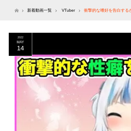
ホーム
新着動画一覧
VTuber
衝撃的な嗜好を告白するがう
2022
MAY
14