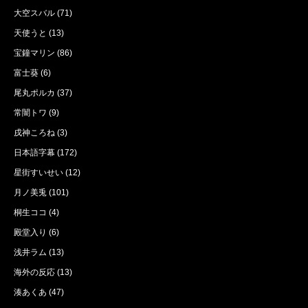
大空スバル
(71)
天使うと
(13)
宝鐘マリン
(86)
富士葵
(6)
尾丸ポルカ
(37)
常闇トワ
(9)
戌神ころね
(3)
日本語字幕
(172)
星街すいせい
(12)
月ノ美兎
(101)
桐生ココ
(4)
殿堂入り
(6)
浅井ラム
(13)
海外の反応
(13)
湊あくあ
(47)