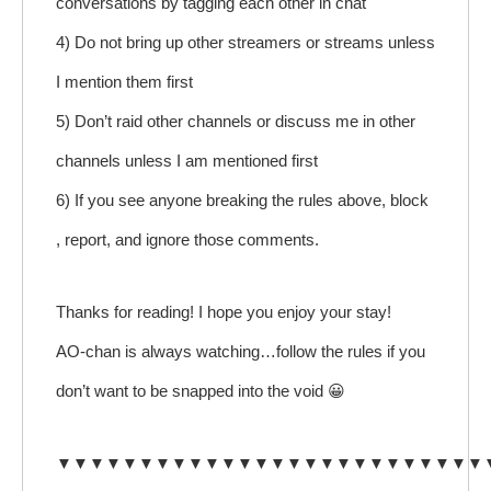
conversations by tagging each other in chat
4) Do not bring up other streamers or streams unless
I mention them first
5) Don’t raid other channels or discuss me in other
channels unless I am mentioned first
6) If you see anyone breaking the rules above, block
, report, and ignore those comments.
Thanks for reading! I hope you enjoy your stay!
AO-chan is always watching…follow the rules if you
don’t want to be snapped into the void 😀
▼▼▼▼▼▼▼▼▼▼▼▼▼▼▼▼▼▼▼▼▼▼▼▼▼▼