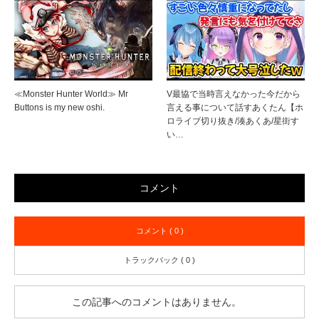
≪Monster Hunter World≫ Mr
V最協で当時言えなかった今だから
Buttons is my new oshi.
言える事について話すあくたん【ホ
ロライブ切り抜き/湊あくあ/星街す
い…
コメント
コメント ( 0 )
トラックバック ( 0 )
この記事へのコメントはありません。