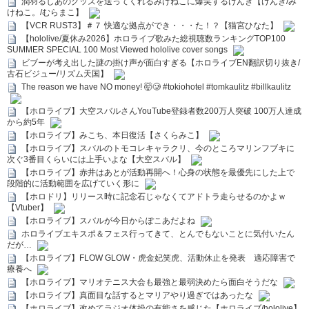
潤羽るしあのグッズを送ってくれるみけねこに爆笑するけんき【けんき/み
けねこ。/むらまこ】
【VCR RUST3】＃７ 快適な拠点ができ・・・た！？【猫宮ひなた】
【hololive/夏休み2026】ホロライブ歌みた総視聴数ランキングTOP100
SUMMER SPECIAL 100 Most Viewed hololive cover songs
ビブーが考え出した謎の掛け声が面白すぎる【ホロライブEN翻訳切り抜き/
古石ビジュー/リズム天国】
The reason we have NO money! 🤯🥲 #tokiohotel #tomkaulitz #billkaulitz
【ホロライブ】大空スバルさんYouTube登録者数200万人突破 100万人達成
から約5年
【ホロライブ】みこち、本日復活【さくらみこ】
【ホロライブ】スバルのトモコレキャラクリ、今のところマリンフブキに
次ぐ3番目くらいには上手いよな【大空スバル】
【ホロライブ】赤井はあとが活動再開へ！心身の状態を最優先にした上で
段階的に活動範囲を広げていく形に
【ホロドリ】リリース時に記念石じゃなくてアドトラ走らせるのかよｗ
【Vtuber】
【ホロライブ】スバルが今日からぽこあだよね
ホロライブエキスポ＆フェス行ってきて、とんでもないことに気付いたん
だが…
【ホロライブ】FLOW GLOW・虎金妃笑虎、活動休止を発表 適応障害で
療養へ
【ホロライブ】マリオテニス大会も最強と最弱決めたら面白そうだな
【ホロライブ】真面目な話するとマリアやり過ぎではあったな
【ホロライブ】改めてラジオ体操の有能さを感じた【ホロライブ/hololive】