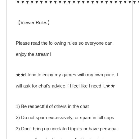
▼▼▼▼▼▼▼▼▼▼▼▼▼▼▼▼▼▼▼▼▼▼▼▼▼▼
【Viewer Rules】
Please read the following rules so everyone can
enjoy the stream!
★★I tend to enjoy my games with my own pace, I
will ask for chat’s advice if I feel like I need it.★★
1) Be respectful of others in the chat
2) Do not spam excessively, or spam in full caps
3) Don’t bring up unrelated topics or have personal