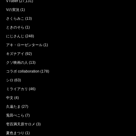
VTuber
(27,131)
Vの実況
(1)
さくらみこ
(13)
ときのそら
(1)
にじさんじ
(248)
アキ・ローゼンタール
(1)
キズナアイ
(92)
クソ映画の人
(13)
コラボ collaboration
(178)
シロ
(63)
ミライアカリ
(46)
中文
(4)
久遠たま
(27)
兎田ぺこら
(7)
壱百満天原サロメ
(3)
夏色まつり
(1)