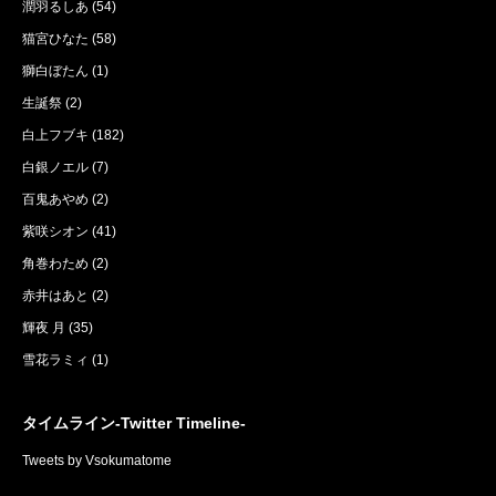
潤羽るしあ
(54)
猫宮ひなた
(58)
獅白ぼたん
(1)
生誕祭
(2)
白上フブキ
(182)
白銀ノエル
(7)
百鬼あやめ
(2)
紫咲シオン
(41)
角巻わため
(2)
赤井はあと
(2)
輝夜 月
(35)
雪花ラミィ
(1)
タイムライン-Twitter Timeline-
Tweets by Vsokumatome