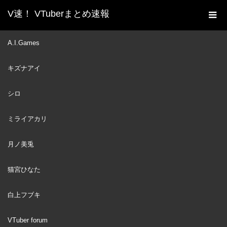
V速！ VTuberまとめ速報
新着動画一覧
VTuber
【LEGO Star Wars: The
A.I.Games
ホーム
Skywalker Saga】 The May 4th Special!!!
キズナアイ
VTuber
2022
MAY
05
シロ
ミライアカリ
月ノ美兎
猫宮ひなた
白上フブキ
VTuber forum