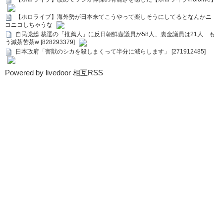
【ホロライブ】海外勢が日本来てこうやって楽しそうにしてるとなんかニ
コニコしちゃうな
自民党総.裁選の「推薦人」に反日朝鮮壺議員が58人、裏金議員は21人 も
う滅茶苦茶w [828293379]
日本政府「害獣のシカを殺しまくって半分に減らします」 [271912485]
Powered by livedoor 相互RSS