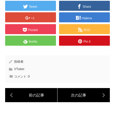
Tweet
Share
+1
Hatena
Pocket
RSS
feedly
Pin it
投稿者:
VTuber
コメント:
0