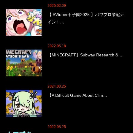
2025.02.09
【 #Vtuber甲子園2025 】パワプロ栄冠ナ
イン！…
2022.05.18
【MINECRAFT】Subway Research &…
2024.03.25
【A Difficult Game About Clim…
2022.08.25