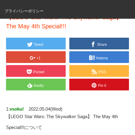
プライバシーポリシー
【LEGO Star Wars: The Skywalker Saga】
The May 4th Special!!!
Tweet
Share
+1
Hatena
Pocket
RSS
feedly
Pin it
1:
vsoku!
2022.05.04(Wed)
【LEGO Star Wars: The Skywalker Saga】 The May 4th
Special!!!について