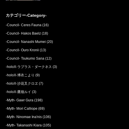
カテゴリー-Category-
-Council- Ceres Fauna
(16)
-Council- Hakos Baelz
(18)
-Council- Nanashi Mumei
(20)
-Council- Ouro Kronii
(13)
-Council- Tsukumo Sana
(12)
-holoX-ラプラス・ダークネス
(3)
-holoX-博衣こより
(9)
-holoX-沙花叉クロヱ
(7)
-holoX-鷹嶺ルイ
(3)
-Myth- Gawr Gura
(198)
-Myth- Mori Calliope
(69)
-Myth- Ninomae Ina'nis
(106)
-Myth- Takanashi Kiara
(105)