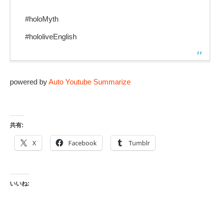
#holoMyth
#hololiveEnglish
powered by
Auto Youtube Summarize
共有:
X
Facebook
Tumblr
いいね: