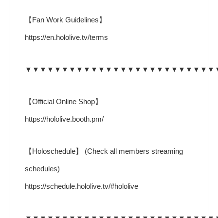
【Fan Work Guidelines】
https://en.hololive.tv/terms
▼▼▼▼▼▼▼▼▼▼▼▼▼▼▼▼▼▼▼▼▼▼▼▼▼▼
【Official Online Shop】
https://hololive.booth.pm/
【Holoschedule】 (Check all members streaming
schedules)
https://schedule.hololive.tv/#hololive