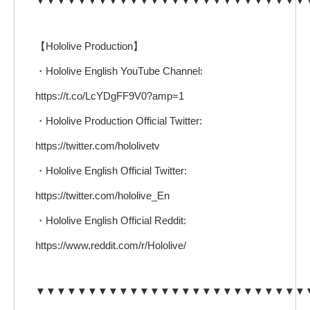
▼▼▼▼▼▼▼▼▼▼▼▼▼▼▼▼▼▼▼▼▼▼▼▼▼▼
【Hololive Production】
・Hololive English YouTube Channel:
https://t.co/LcYDgFF9V0?amp=1
・Hololive Production Official Twitter:
https://twitter.com/hololivetv
・Hololive English Official Twitter:
https://twitter.com/hololive_En
・Hololive English Official Reddit:
https://www.reddit.com/r/Hololive/
▼▼▼▼▼▼▼▼▼▼▼▼▼▼▼▼▼▼▼▼▼▼▼▼▼▼