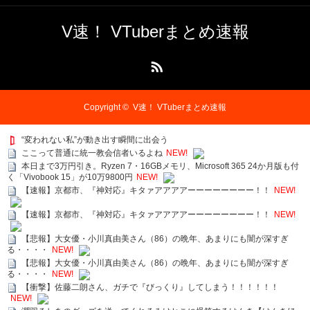
V速！ VTuberまとめ速報
RSS
Copyright ©
V速！ VTuberまとめ速報
“変われない私”が動き出す瞬間に出会う
ここって普通に統一教会信者いるよね
NEW!
本日まで3万円引き。Ryzen 7・16GBメモリ、Microsoft 365 24か月版も付
く「Vivobook 15」が10万9800円
NEW!
【速報】京都市、『神対応』キタァアアアアーーーーーーーー！！
NEW!
【速報】京都市、『神対応』キタァアアアアーーーーーーーー！！
NEW!
【悲報】大女優・小川真由美さん（86）の晩年、あまりにも闇が深すぎ
る・・・・
NEW!
【悲報】大女優・小川真由美さん（86）の晩年、あまりにも闇が深すぎ
る・・・・
NEW!
【衝撃】佐藤二朗さん、ガチで『びっくり』してしまう！！！！！！
NEW!