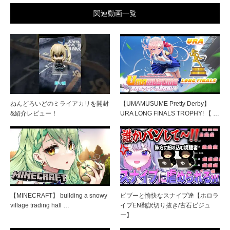
関連動画一覧
ねんどろいどのミライアカリを開封
【UMAMUSUME Pretty Derby】
&紹介レビュー！
URA LONG FINALS TROPHY! 【 …
【MINECRAFT】 building a snowy
ビブーと愉快なスナイプ達【ホロラ
village trading hall …
イブEN翻訳切り抜き/古石ビジュ
ー】