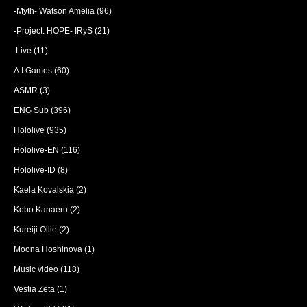
-Myth- Watson Amelia
(96)
-Project: HOPE- IRyS
(21)
.Live
(11)
A.I.Games
(60)
ASMR
(3)
ENG Sub
(396)
Hololive
(935)
Hololive-EN
(116)
Hololive-ID
(8)
Kaela Kovalskia
(2)
Kobo Kanaeru
(2)
Kureiji Ollie
(2)
Moona Hoshinova
(1)
Music video
(118)
Vestia Zeta
(1)