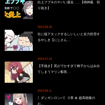
白上フブキのヤバい過去……【鳴神裁 切
り抜き】
2023.08.28
社に猛アタックするしいしいと全力拒否す
るやしき【にじさん…
2024.07.24
【手描き】尻がでかすぎて椅子からはみ出
てしまうマリン船長…
2024.08.11
〖ダンガンロンパ〗３章 🎀 超高校級の
お…