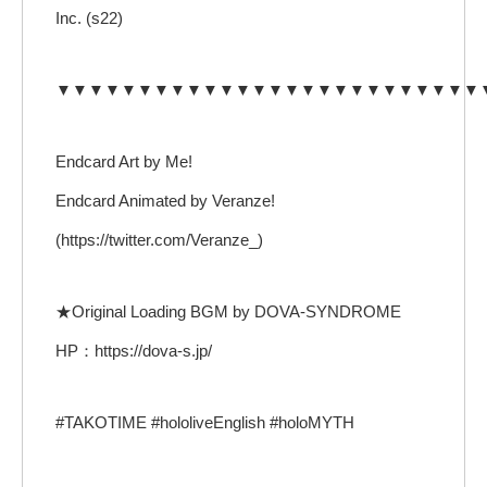
Inc. (s22)
▼▼▼▼▼▼▼▼▼▼▼▼▼▼▼▼▼▼▼▼▼▼▼▼▼▼
Endcard Art by Me!
Endcard Animated by Veranze!
(https://twitter.com/Veranze_)
★Original Loading BGM by DOVA-SYNDROME
HP：https://dova-s.jp/
#TAKOTIME #hololiveEnglish #holoMYTH