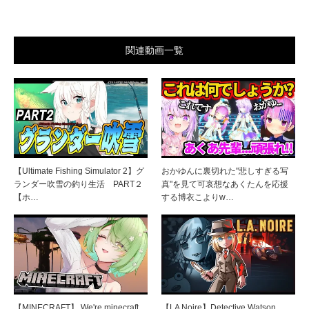
関連動画一覧
【Ultimate Fishing Simulator 2】グ
おかゆんに裏切れた"悲しすぎる写
ランダー吹雪の釣り生活 PART２
真"を見て可哀想なあくたんを応援
【ホ…
する博衣こよりw…
【MINECRAFT】 We're minecraft
【LA Noire】Detective Watson