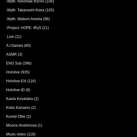
-Myth- Ninomae Ina'nis
(106)
-Myth- Takanashi Kiara
(105)
-Myth- Watson Amelia
(96)
-Project: HOPE- IRyS
(21)
.Live
(11)
A.I.Games
(60)
ASMR
(3)
ENG Sub
(396)
Hololive
(935)
Hololive-EN
(116)
Hololive-ID
(8)
Kaela Kovalskia
(2)
Kobo Kanaeru
(2)
Kureiji Ollie
(2)
Moona Hoshinova
(1)
Music video
(118)