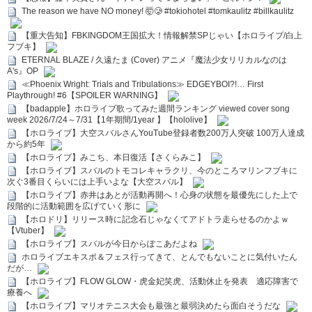
The reason we have NO money! 🤯🥲 #tokiohotel #tomkaulitz #billkaulitz
【重大告知】FBKINGDOM王国拡大！情報解禁SPじゃい【ホロライブ/白上
フブキ】
ETERNAL BLAZE / 久遠たま (Cover) アニメ『魔法少女リリカルなのは
A's』OP
≪Phoenix Wright: Trials and Tribulations≫ EDGEYBOI?!… First
Playthrough! #6【SPOILER WARNING】
【badapple】ホロライブ歌ってみた週間ランキング viewed cover song
week 2026/7/24～7/31【1年期間/1year 】【hololive】
【ホロライブ】大空スバルさんYouTube登録者数200万人突破 100万人達成
から約5年
【ホロライブ】みこち、本日復活【さくらみこ】
【ホロライブ】スバルのトモコレキャラクリ、今のところマリンフブキに
次ぐ3番目くらいには上手いよな【大空スバル】
【ホロライブ】赤井はあとが活動再開へ！心身の状態を最優先にした上で
段階的に活動範囲を広げていく形に
【ホロドリ】リリース時に記念石じゃなくてアドトラ走らせるのかよｗ
【Vtuber】
【ホロライブ】スバルが今日からぽこあだよね
ホロライブエキスポ＆フェス行ってきて、とんでもないことに気付いたん
だが…
【ホロライブ】FLOW GLOW・虎金妃笑虎、活動休止を発表 適応障害で
療養へ
【ホロライブ】マリオテニス大会も最強と最弱決めたら面白そうだな