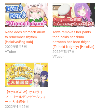
Nene does stomach drum
Towa removes her pants
to remember rhythm
then holds her drum
[Hololive/Eng sub]
between her bare thighs
2022年5月5日
(To hold it tightly) [Hololive]
VTuber
2022年5月7日
VTuber
【#ホロGGW】ホロライ
ブ・ゴールデンゲームウィ
ーク大抽選会！
2022年4月29日