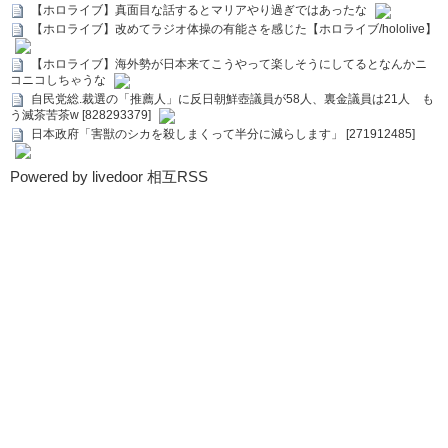
【ホロライブ】真面目な話するとマリアやり過ぎではあったな
【ホロライブ】改めてラジオ体操の有能さを感じた【ホロライブ/hololive】
【ホロライブ】海外勢が日本来てこうやって楽しそうにしてるとなんかニ
コニコしちゃうな
自民党総.裁選の「推薦人」に反日朝鮮壺議員が58人、裏金議員は21人 も
う滅茶苦茶w [828293379]
日本政府「害獣のシカを殺しまくって半分に減らします」 [271912485]
Powered by livedoor 相互RSS