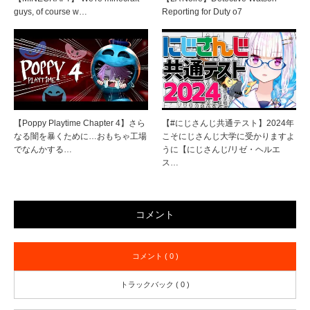
guys, of course w…
Reporting for Duty o7
【Poppy Playtime Chapter 4】さら
【#にじさんじ共通テスト】2024年
なる闇を暴くために…おもちゃ工場
こそにじさんじ大学に受かりますよ
でなんかする…
うに【にじさんじ/リゼ・ヘルエ
ス…
コメント
コメント ( 0 )
トラックバック ( 0 )