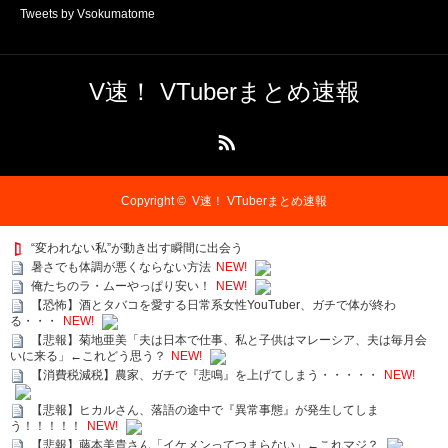
Tweets by Vsokumatome
V速！ VTuberまとめ速報
RSS
Copyright ©
V速！ VTuberまとめ速報
“変われない私”が動き出す瞬間に出会う
暑さでも体調が悪くならない方法
NEW!
俺たちのラ・ムーやっぱり安い！
NEW!
【恐怖】酒とタバコを愛する日常系女性YouTuber、ガチで体が終わ
る・・・
NEW!
【悲報】菊地亜美「夫は日本で仕事、私と子供はマレーシア、夫は毎月会
いに来る」←これどう思う？
NEW!
【消費税減税】農家、ガチで『悲鳴』を上げてしまう・・・・・
NEW!
【悲報】ヒカルさん、落語の途中で『異常事態』が発生してしま
う！！！！！
NEW!
【悲報】藤本美貴さん「イケメンってつまらない」←これマジ？