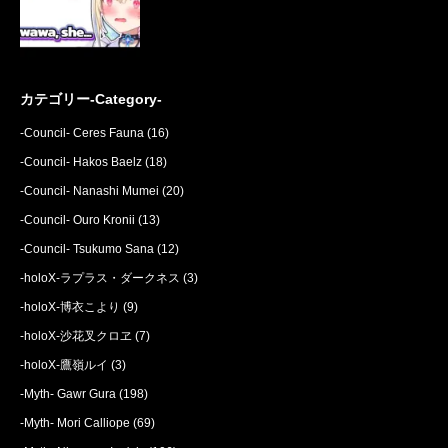
カテゴリー-Category-
-Council- Ceres Fauna
(16)
-Council- Hakos Baelz
(18)
-Council- Nanashi Mumei
(20)
-Council- Ouro Kronii
(13)
-Council- Tsukumo Sana
(12)
-holoX-ラプラス・ダークネス
(3)
-holoX-博衣こより
(9)
-holoX-沙花叉クロヱ
(7)
-holoX-鷹嶺ルイ
(3)
-Myth- Gawr Gura
(198)
-Myth- Mori Calliope
(69)