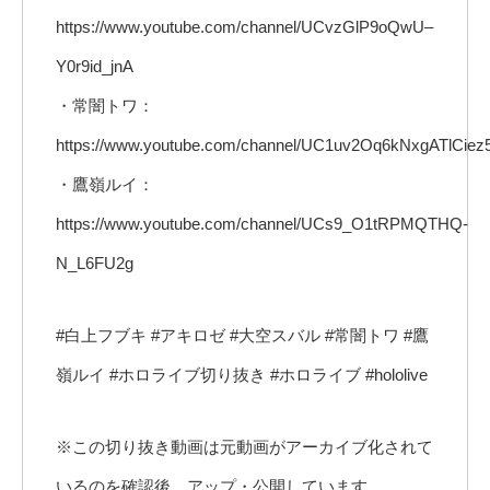
https://www.youtube.com/channel/UCvzGlP9oQwU–
Y0r9id_jnA
・常闇トワ：
https://www.youtube.com/channel/UC1uv2Oq6kNxgATlCiez
・鷹嶺ルイ：
https://www.youtube.com/channel/UCs9_O1tRPMQTHQ-
N_L6FU2g
#白上フブキ #アキロゼ #大空スバル #常闇トワ #鷹
嶺ルイ #ホロライブ切り抜き #ホロライブ #hololive
※この切り抜き動画は元動画がアーカイブ化されて
いるのを確認後、アップ・公開しています。