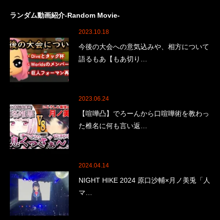
ランダム動画紹介-Random Movie-
2023.10.18
今後の大会への意気込みや、相方について
語るもあ【もあ切り…
2023.06.24
【喧嘩凸】でろーんから口喧嘩術を教わっ
た椎名に何も言い返…
2024.04.14
NIGHT HIKE 2024 原口沙輔×月ノ美兎「人
マ…