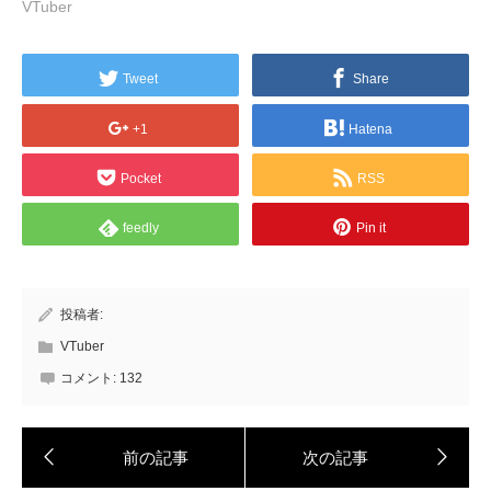
VTuber
Tweet
Share
+1
Hatena
Pocket
RSS
feedly
Pin it
投稿者:
VTuber
コメント:
132