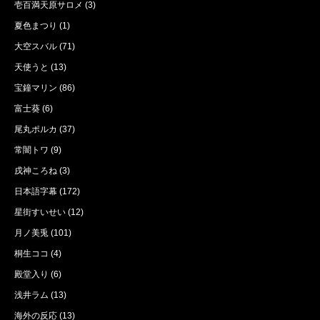
壱百満天原サロメ
(3)
夏色まつり
(1)
大空スバル
(71)
天使うと
(13)
宝鐘マリン
(86)
富士葵
(6)
尾丸ポルカ
(37)
常闇トワ
(9)
戌神ころね
(3)
日本語字幕
(172)
星街すいせい
(12)
月ノ美兎
(101)
桐生ココ
(4)
殿堂入り
(6)
浅井ラム
(13)
海外の反応
(13)