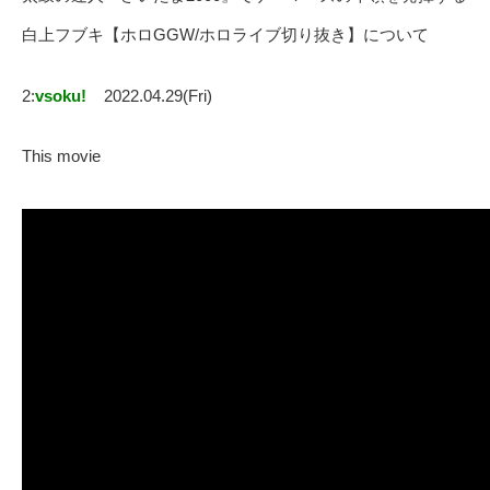
白上フブキ【ホロGGW/ホロライブ切り抜き】について
2:
vsoku!
2022.04.29(Fri)
This movie