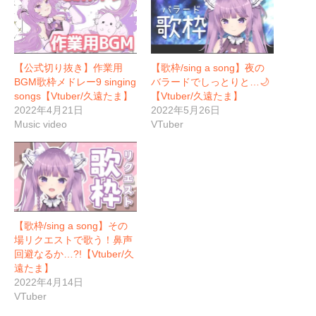
【公式切り抜き】作業用
【歌枠/sing a song】夜の
BGM歌枠メドレー9 singing
バラードでしっとりと…🌙
songs【Vtuber/久遠たま】
【Vtuber/久遠たま】
2022年4月21日
2022年5月26日
Music video
VTuber
【歌枠/sing a song】その
場リクエストで歌う！鼻声
回避なるか…?!【Vtuber/久
遠たま】
2022年4月14日
VTuber