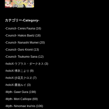
カテゴリー-Category-
-Council- Ceres Fauna
(16)
-Council- Hakos Baelz
(18)
-Council- Nanashi Mumei
(20)
-Council- Ouro Kronii
(13)
-Council- Tsukumo Sana
(12)
-holoX-ラプラス・ダークネス
(3)
-holoX-博衣こより
(9)
-holoX-沙花叉クロヱ
(7)
-holoX-鷹嶺ルイ
(3)
-Myth- Gawr Gura
(198)
-Myth- Mori Calliope
(69)
-Myth- Ninomae Ina'nis
(106)