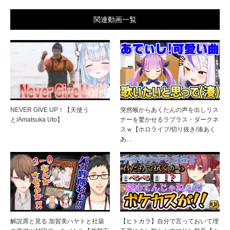
関連動画一覧
NEVER GIVE UP！【天使う
突然喉からあくたんの声を出しリス
と/Amatsuka Uto】
ナーを驚かせるラプラス・ダークネ
スｗ【ホロライブ/切り抜き/湊あく
あ…
解説席と見る 加賀美ハヤトと社築
【ヒトカラ】自分で言っておいて理