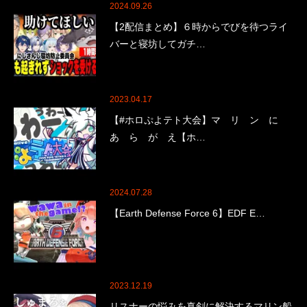
2024.09.26
【2配信まとめ】６時からでびを待つライ
バーと寝坊してガチ…
2023.04.17
【#ホロぷよテト大会】マ リ ン に
あ ら が え【ホ…
2024.07.28
【Earth Defense Force 6】EDF E…
2023.12.19
リスナーの悩みを真剣に解決するマリン船