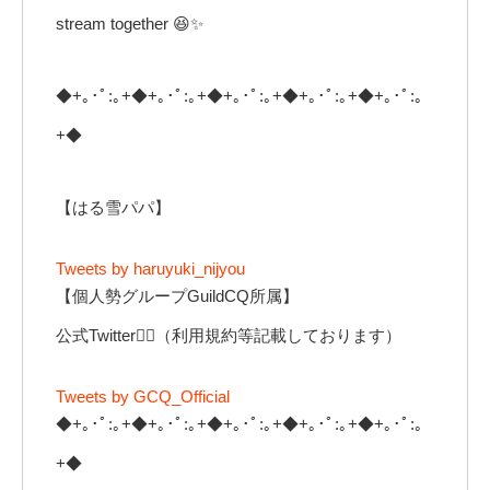
stream together 😆✨
◆+｡･ﾟ:｡+◆+｡･ﾟ:｡+◆+｡･ﾟ:｡+◆+｡･ﾟ:｡+◆+｡･ﾟ:｡
+◆
【はる雪パパ】
Tweets by haruyuki_nijyou
【個人勢グループGuildCQ所属】
公式Twitter👇🏻（利用規約等記載しております）
Tweets by GCQ_Official
◆+｡･ﾟ:｡+◆+｡･ﾟ:｡+◆+｡･ﾟ:｡+◆+｡･ﾟ:｡+◆+｡･ﾟ:｡
+◆