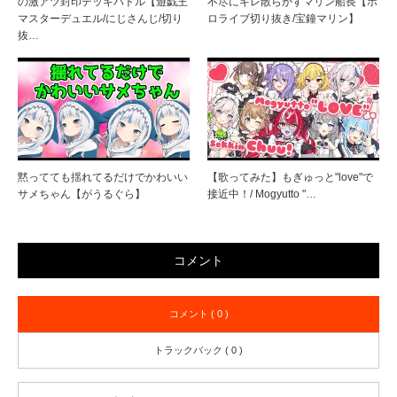
の激アツ封印デッキバトル【遊戯王
不尽にキレ散らかすマリン船長【ホ
マスターデュエル/にじさんじ/切り
ロライブ切り抜き/宝鐘マリン】
抜…
黙ってても揺れてるだけでかわいい
【歌ってみた】もぎゅっと"love"で
サメちゃん【がうるぐら】
接近中！/ Mogyutto "…
コメント
コメント ( 0 )
トラックバック ( 0 )