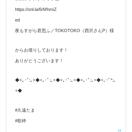
https://onl.la/6rMhmiZ
ed
夜もすがら君思ふ／TOKOTOKO（西沢さんP）様
からお借りしております！
ありがとうございます！
◆+｡･ﾟ:｡+◆+｡･ﾟ:｡+◆+｡･ﾟ:｡+◆+｡･ﾟ:｡+◆+｡･ﾟ*:｡
+◆
#久遠たま
#歌枠