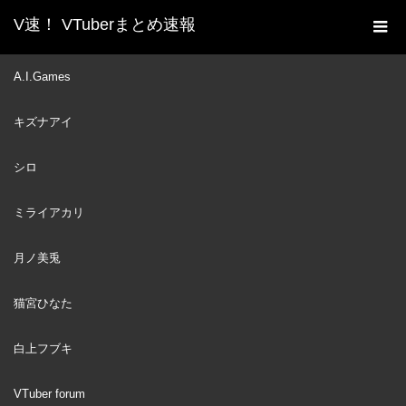
V速！ VTuberまとめ速報
新着動画一覧
VTuber
【歌枠/sing a song】深夜
A.I.Games
ホーム
のお歌🌙しっとりor激しい…?!【Vtuber/久遠たま】
キズナアイ
VTuber
2022
APR
23
シロ
ミライアカリ
月ノ美兎
猫宮ひなた
白上フブキ
VTuber forum