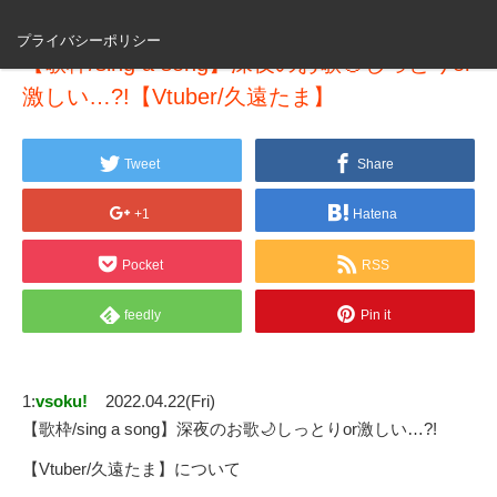
プライバシーポリシー
【歌枠/sing a song】深夜のお歌🌙しっとりor
激しい…?!【Vtuber/久遠たま】
Tweet
Share
+1
Hatena
Pocket
RSS
feedly
Pin it
1:
vsoku!
2022.04.22(Fri)
【歌枠/sing a song】深夜のお歌🌙しっとりor激しい…?!
【Vtuber/久遠たま】について