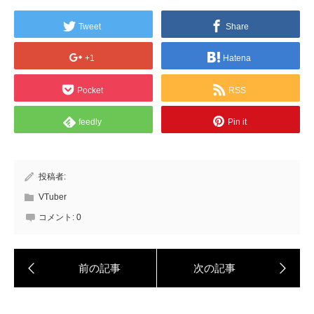
Tweet
Share
+1
Hatena
Pocket
RSS
feedly
Pin it
投稿者:
VTuber
コメント:
0