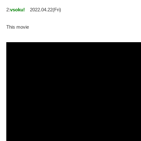
2:
vsoku!
2022.04.22(Fri)
This movie