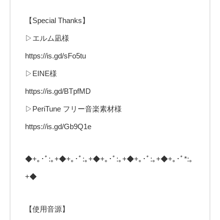
【Special Thanks】
▷エルム凪様
https://is.gd/sFo5tu
▷EINE様
https://is.gd/BTpfMD
▷PeriTune フリー音楽素材様
https://is.gd/Gb9Q1e
◆+｡･ﾟ:｡+◆+｡･ﾟ:｡+◆+｡･ﾟ:｡+◆+｡･ﾟ:｡+◆+｡･ﾟ*:｡
+◆
【使用音源】