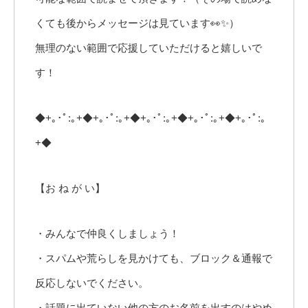
くても後からメッセージは見ています👀✨）
無理のない範囲で応援していただけると嬉しいで
す！
◆+｡･ﾟ:｡+◆+｡･ﾟ:｡+◆+｡･ﾟ:｡+◆+｡･ﾟ:｡+◆+｡･ﾟ:｡
+◆
【お ね が い】
・みんなで仲良くしましょう！
・スパムや荒らしを見かけても、ブロック＆通報で
反応しないでください。
・話題に出ていない他の方のお名前を出すのはやめ