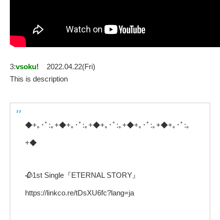
3:
vsoku!
2022.04.22(Fri)
This is description
◆+｡･ﾟ:｡+◆+｡･ﾟ:｡+◆+｡･ﾟ:｡+◆+｡･ﾟ:｡+◆+｡･ﾟ:｡
+◆
🥀1st Single『ETERNAL STORY』
https://linkco.re/tDsXU6fc?lang=ja