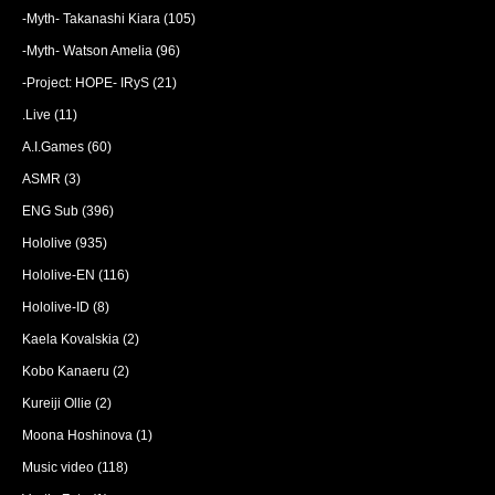
-Myth- Takanashi Kiara
(105)
-Myth- Watson Amelia
(96)
-Project: HOPE- IRyS
(21)
.Live
(11)
A.I.Games
(60)
ASMR
(3)
ENG Sub
(396)
Hololive
(935)
Hololive-EN
(116)
Hololive-ID
(8)
Kaela Kovalskia
(2)
Kobo Kanaeru
(2)
Kureiji Ollie
(2)
Moona Hoshinova
(1)
Music video
(118)