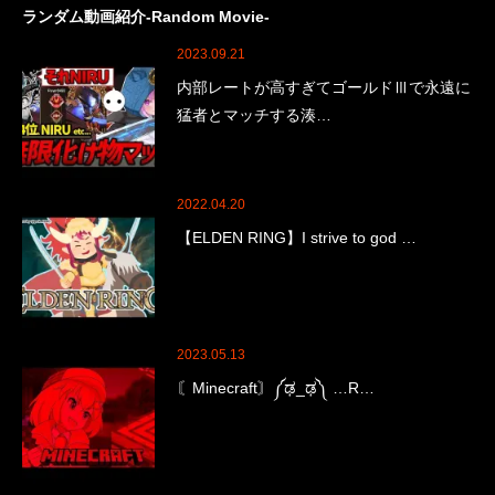
ランダム動画紹介-Random Movie-
2023.09.21
内部レートが高すぎてゴールドⅢで永遠に
猛者とマッチする湊…
2022.04.20
【ELDEN RING】I strive to god …
2023.05.13
〘Minecraft〙༼ಢ_ಢ༽ …R…