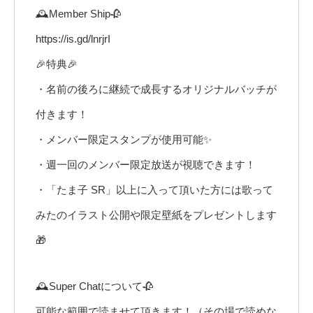
🕰Member Ship🥀
https://is.gd/lnrjrI​
🎉特典🎉
・名前の後ろに継続で成長するオリジナルバッチが
付きます！
・メンバー限定スタンプが使用可能✨
・週一回のメンバー限定放送が視聴できます！
・「たま子 SR」以上に入って頂いた方には歌って
みたのイラスト公開や限定壁紙をプレゼントします
🎁
🕰Super Chatについて🥀
可能な範囲で読ませて頂きます！（その場で読めな