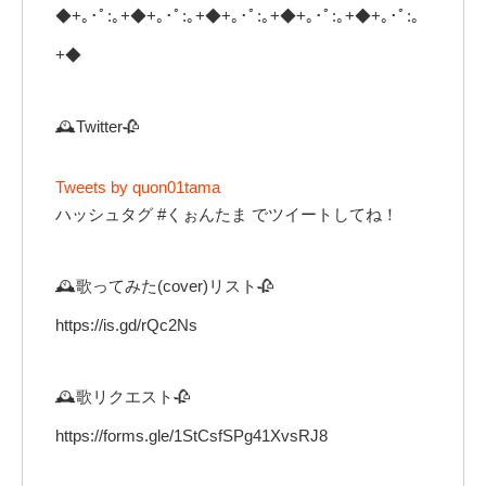
◆+｡･ﾟ:｡+◆+｡･ﾟ:｡+◆+｡･ﾟ:｡+◆+｡･ﾟ:｡+◆+｡･ﾟ:｡
+◆
🕰Twitter🥀
Tweets by quon01tama
ハッシュタグ #くぉんたま でツイートしてね！
🕰歌ってみた(cover)リスト🥀
https://is.gd/rQc2Ns
🕰歌リクエスト🥀
https://forms.gle/1StCsfSPg41XvsRJ8